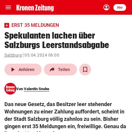
menu
account_circle
Navigation
Anmelden
Abo
close
Schließen
ein-/ausklappen
ERST 35 MELDUNGEN
Abonnieren
Spekulanten lachen über
Salzburgs Leerstandsabgabe
account_circle
arrow_right
Anmelden
Salzburg
05.04.2024 06:00
pin_drop
arrow_right
Bundesland auswäh
Wien
play_arrow
Anhören
Teilen
bookmark
Merkliste
Von
Valentin Snobe
Suchbegriff
search
Das neue Gesetz, das Besitzer leer stehender
eingeben
Wohnungen zu einer Zahlung auffordert, scheint in
der Stadt Salzburg völlig zahnlos zu sein. Bisher
gingen erst 35 Meldungen ein, freiwillige. Genau da