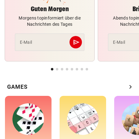
Guten Morgen
Br
Morgens topinformiert über die
Abends topin
Nachrichten des Tages
Nachrich
send
E-Mail
E-Mail
Abschicken
chevron_right
GAMES