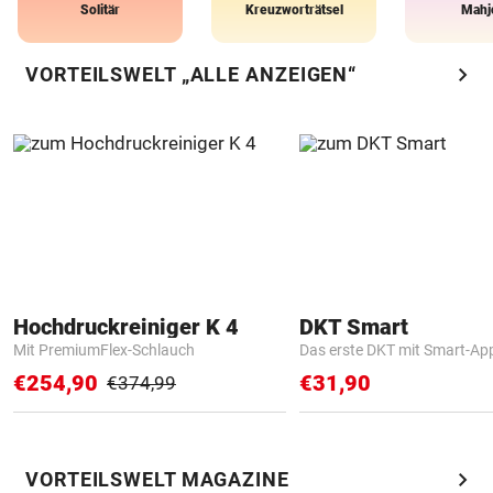
Solitär
Kreuzworträtsel
Mahj
chevron_right
VORTEILSWELT „ALLE ANZEIGEN“
Hochdruckreiniger K 4
DKT Smart
Mit PremiumFlex-Schlauch
Das erste DKT mit Smart-Ap
€254,90
€31,90
€374,99
chevron_right
VORTEILSWELT MAGAZINE