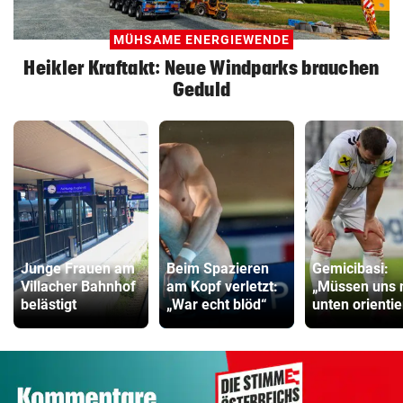
MÜHSAME ENERGIEWENDE
Heikler Kraftakt: Neue Windparks brauchen
Geduld
Junge Frauen am
Beim Spazieren
Gemicibasi:
Villacher Bahnhof
am Kopf verletzt:
„Müssen uns 
belästigt
„War echt blöd“
unten orienti