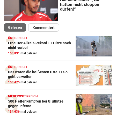
hätten nicht stoppen
dürfen!“
(ausgewählt)
Gelesen
Kommentiert
ÖSTERREICH
Erneuter Allzeit-Rekord ++ Hitze noch
Action-Cam Vergleich
nicht vorbei
153.831
mal gelesen
ZUM VERGLEICH
Crosstrainer Vergleich
ÖSTERREICH
Das waren die heißesten Orte ++ So
ZUM VERGLEICH
geht es weiter
153.475
mal gelesen
E-Bike Vergleich
ZUM VERGLEICH
NIEDERÖSTERREICH
500 Helfer kämpfen bei Gluthitze
Elektro-Scooter Vergleich
gegen Inferno
ZUM VERGLEICH
134.636
mal gelesen