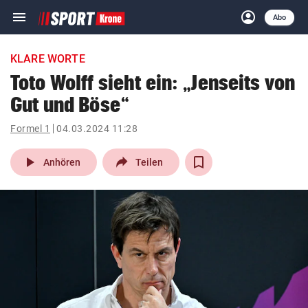
menu
account_circle
Navigation
Anmelden
Abo
close
Schließen
ein-/ausklappen
KLARE WORTE
Abonnieren
Toto Wolff sieht ein: „Jenseits von
Gut und Böse“
account_circle
arrow_right
Anmelden
Formel 1
04.03.2024 11:28
pin_drop
arrow_right
Bundesland auswäh
Wien
play_arrow
Anhören
Teilen
bookmark
Merkliste
Suchbegriff
search
eingeben