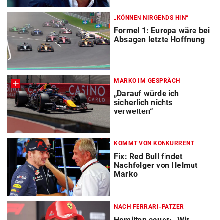
„KÖNNEN NIRGENDS HIN“
Formel 1: Europa wäre bei
Absagen letzte Hoffnung
MARKO IM GESPRÄCH
„Darauf würde ich
sicherlich nichts
verwetten“
KOMMT VON KONKURRENT
Fix: Red Bull findet
Nachfolger von Helmut
Marko
NACH FERRARI-PATZER
Hamilton sauer: „Wir