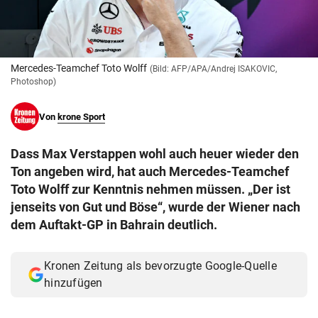
© Krone Multimedia GmbH & Co KG 2026
Muthgasse 2, 1190 Wien
Mercedes-Teamchef Toto Wolff
(Bild: AFP/APA/Andrej ISAKOVIC,
Photoshop)
Von
krone Sport
Dass Max Verstappen wohl auch heuer wieder den
Ton angeben wird, hat auch Mercedes-Teamchef
Toto Wolff zur Kenntnis nehmen müssen. „Der ist
jenseits von Gut und Böse“, wurde der Wiener nach
dem Auftakt-GP in Bahrain deutlich.
Kronen Zeitung als bevorzugte Google-Quelle
hinzufügen