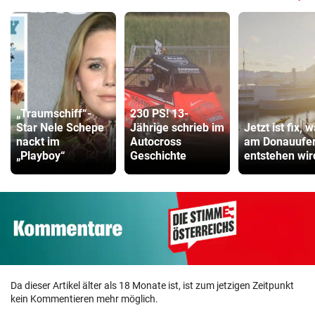
„Traumschiff“-
230 PS! 13-
Star Nele Schepe
Jährige schrieb im
Jetzt ist fix, 
nackt im
Autocross
am Donauufe
„Playboy“
Geschichte
entstehen wir
Da dieser Artikel älter als 18 Monate ist, ist zum jetzigen Zeitpunkt
kein Kommentieren mehr möglich.