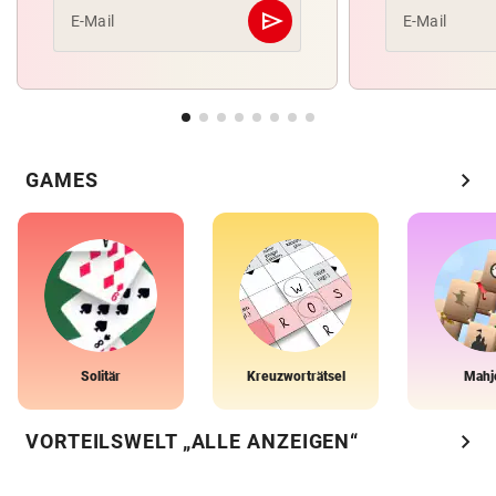
send
E-Mail
E-Mail
Abschicken
chevron_right
GAMES
Solitär
Kreuzworträtsel
Mahj
chevron_right
VORTEILSWELT „ALLE ANZEIGEN“