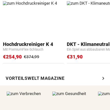
Hochdruckreiniger K 4
Mit PremiumFlex-Schlauch
Ein Spiel aus abbaubaren Ma
€254,90
€31,90
€374,99
chevron_right
VORTEILSWELT MAGAZINE