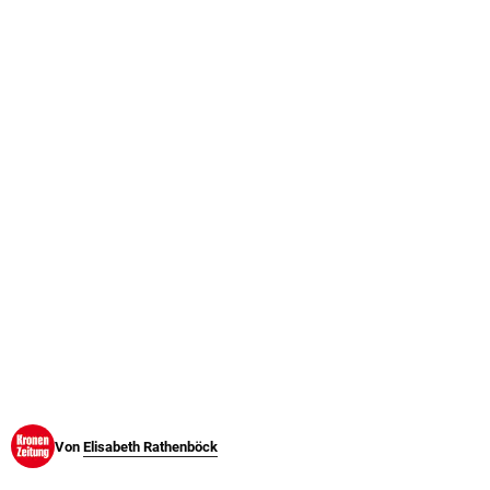
© Krone Multimedia GmbH & Co KG 2026
Muthgasse 2, 1190 Wien
Von
Elisabeth Rathenböck