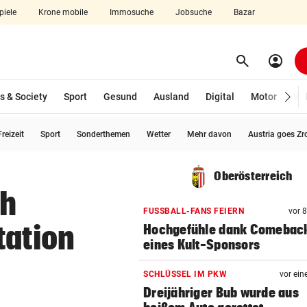
piele
Krone mobile
Immosuche
Jobsuche
Bazar
search
account_circle
Menü aufklappen
Suchen
s & Society
Sport
Gesund
Ausland
Digital
Motor
Wir
reizeit
Sport
Sonderthemen
Wetter
Mehr davon
Austria goes Zr
len
Oberösterreich
ch
FUSSBALL-FANS FEIERN
vor 
tation
Hochgefühle dank Comebac
eines Kult-Sponsors
SCHLÜSSEL IM PKW
vor ein
Dreijähriger Bub wurde aus