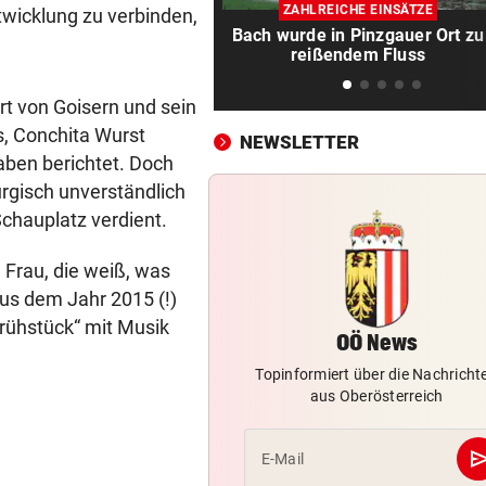
Herrl und Hund flogen mit Au
ZAHLREICHE EINSÄTZE
twicklung zu verbinden,
über Leitschiene
Bach wurde in Pinzgauer Ort zu
reißendem Fluss
FAZIT NACH EINEM MONAT
vor 1
Bäcker zu Steuersenkung: „
t von Goisern und sein
Kunden ist das egal“
s, Conchita Wurst
NEWSLETTER
aben berichtet. Doch
MYSTERIÖSE „GRAFFITIS“
vor 1
urgisch unverständlich
Zugezogener Linksextremer 
chauplatz verdient.
Schmierfink entlarvt
 Frau, die weiß, was
VON HOF VERSCHWUNDEN
vor 1
aus dem Jahr 2015 (!)
Vermisstes Kätzchen-Quartet
wieder vereint
frühstück“ mit Musik
OÖ News
TROCKEN WIE NIE
vor 1
Topinformiert über die Nachricht
aus Oberösterreich
Hitze-Hammer! Wo Grillfans 
Feuerpause haben
se
E-Mail
GROSSE AUFREGUNG
vor 1