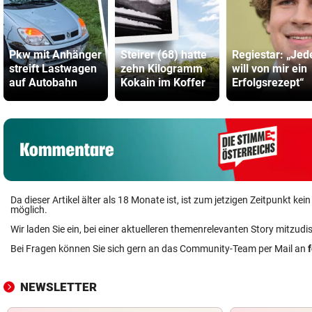
Pkw mit Anhänger
Steirer (68) hatte
Regiestar: „Jed
streift Lastwagen
zehn Kilogramm
will von mir ein
auf Autobahn
Kokain im Koffer
Erfolgsrezept“
Da dieser Artikel älter als 18 Monate ist, ist zum jetzigen Zeitpunkt k
möglich.
Wir laden Sie ein, bei einer aktuelleren themenrelevanten Story mitzudi
Bei Fragen können Sie sich gern an das Community-Team per Mail an
NEWSLETTER