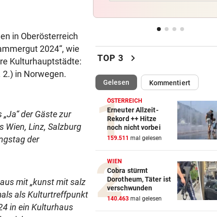
Brandgefahr? Hitze löst vor 
Störfeuer aus
den in Oberösterreich
DREI WEHREN IM EINSATZ
vor 1
kammergut 2024“, wie
Wegen Feuer in Sauna beina
chevron_right
TOP 3
e Kulturhauptstädte:
Haus eingeäschert
. 2.) in Norwegen.
(ausgewählt)
Gelesen
Kommentiert
ELTERN SCHLUGEN ALARM
vor 1
Lottogewinner schickte obs
ÖSTERREICH
Bilder an Teenager
Erneuter Allzeit-
 „Ja“ der Gäste zur
Rekord ++ Hitze
s Wien, Linz, Salzburg
noch nicht vorbei
DRAMATISCHE RETTUNG
vor 
ngstag der
159.511
mal gelesen
„In der Wohnung war es ver
und stockfinster“
WIEN
Cobra stürmt
Dorotheum, Täter ist
aus mit „kunst mit salz
verschwunden
ls als Kulturtreffpunkt
140.463
mal gelesen
24 in ein Kulturhaus