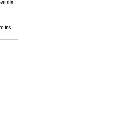
ten die
e ins