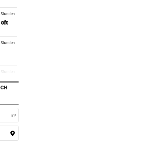
4 Stunden
oft
5 Stunden
5 Stunden
i
ICH
6 Stunden
ag
m²
7 Stunden
etzt