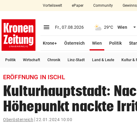
Vorteilswelt
ePaper
Community
Gewinns
close
Schließen
menu
Menü aufklappen
Fr., 07.08.2026
29°C
Wien
Abonnieren
(ausgewählt)
Krone+
Österreich
Wien
Politik
Star
account_circle
arrow_right
Anmelden
Politik
Wirtschaft
Chronik
Linz-Stadt
Land & Leute
Kultur & F
pin_drop
arrow_right
Bundesland auswäh
Wien
ERÖFFNUNG IN ISCHL
bookmark
Merkliste
Kulturhauptstadt: Na
Höhepunkt nackte Irri
Suchbegriff
search
eingeben
Oberösterreich
22.01.2024 10:00