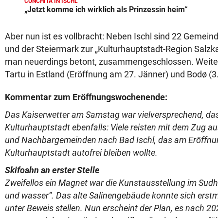
CONCHITA IN ISCHL
„Jetzt komme ich wirklich als Prinzessin heim“
Aber nun ist es vollbracht: Neben Ischl sind 22 Gemein
und der Steiermark zur „Kulturhauptstadt-Region Salz
man neuerdings betont, zusammengeschlossen. Weiter
Tartu in Estland (Eröffnung am 27. Jänner) und Bodø (3
Kommentar zum Eröffnungswochenende:
Das Kaiserwetter am Samstag war vielversprechend, das
Kulturhauptstadt ebenfalls: Viele reisten mit dem Zug au
und Nachbargemeinden nach Bad Ischl, das am Eröffnu
Kulturhauptstadt autofrei bleiben wollte.
Skifoahn an erster Stelle
Zweifellos ein Magnet war die Kunstausstellung im Sudh
und wasser“. Das alte Salinengebäude konnte sich erstma
unter Beweis stellen. Nun erscheint der Plan, es nach 20