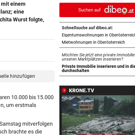
geschlossen werden
e mit einem
Suchen auf
lanz; eine
OBERÖSTERREICH
vor 
hita Wurst folgte,
„Wer will mich?“: Diese Tier
Schnellsuche auf dibeo.at:
haben kein Zuhause
Eigentumswohnungen in Oberösterreic
in ne
Mietwohnungen in Oberösterreich
FEUERWEHR-AUSSTATTER
vor 
Waldbrände „befeuern“ das
Möchten Sie jetzt eine private Immobilie
Geschäft von Rosenbauer
unseren Marktplätzen inserieren?
Private Immobilie inserieren und in di
in neuem Tab öffnen
durchschalten
NEUES MODELL
vor 
uelle hinzufügen
Regeln bei Deutschkursen w
jetzt verschärft
KRONE.TV
waren 10.000 bis 15.000
CHEF VON VERSICHERUNG:
vor 
n, um erstmals
„Ein kalkulierbares Wetter gi
nicht mehr“
 Samstag mitverfolgen
IM STRÖMENDEN REGEN
vor 1
ch brachte es die