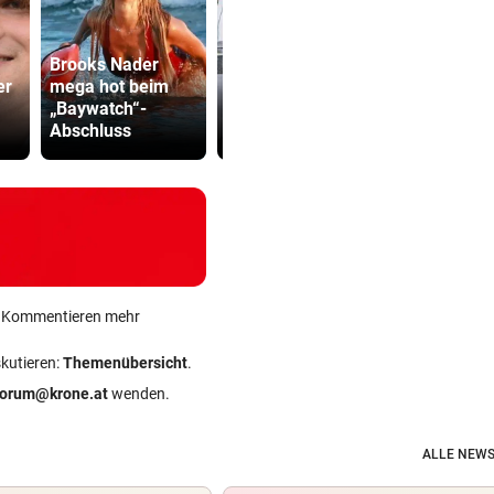
Brooks Nader
Primärversorgung
er
mega hot beim
: Welche
Sager wirkt
„Baywatch“-
Standorte vor
Mütter-Auf
Abschluss
Start sind
gegen Kanz
ein Kommentieren mehr
skutieren:
Themenübersicht
.
forum@krone.at
wenden.
ALLE NEWS