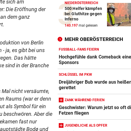
lte sich am
NIEDERÖSTERREICH
500 Helfer kämpfen
r: Die Eröffnung der
bei Gluthitze gegen
, an dem ganz
Inferno
rt.
140.197
mal gelesen
MEHR OBERÖSTERREICH
roduktion von Berlin
- ja, es gibt bei uns
FUSSBALL-FANS FEIERN
Hochgefühle dank Comeback eines
regen. Das hätte
Sponsors
e sind in der Branche
SCHLÜSSEL IM PKW
Dreijähriger Bub wurde aus heiße
gerettet
s Mal nicht versäumte,
hen Raums (war er denn
ZANK WÄHREND FERIEN
t als Symbol für ein
Geschwister: Warum jetzt so oft d
Fetzen fliegen
zu beschwören. Aber die
ekamen fast nur
JUGENDLICHE ALS OPFER
rhauptstädte Bodø und