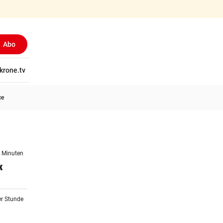
Abo
tschaft
krone.tv
Wissen
Gericht
Kolumnen
Freizeit
Reise
Ti
ce
8 Minuten
k
er Stunde