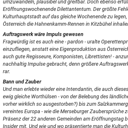
umzuwandeln, plausibel und greifbar. Doch ebenso erfül
Eröffnungswochenende Dilettantentum. Der größte Fehle
Kulturhauptstadt auf das gleiche Wochenende zu legen
Österreich die Hahnenkamm-Rennen in Kitzbühel inhalie
Auftragswerk wäre Impuls gewesen
Fragwürdig ist es auch eine - pardon - uralte Operettenp
einzufliegen, anstatt eine Eigenproduktion aus Österreich 
auch gute Regisseure, Komponisten, Librettisten! - anzu
nachhaltig Impulse gebracht, denn größere Auftragswerk
rar.
Bann und Zauber
Und man erlebte wieder eine Intendantin, die auch diese
ewig gleiche Worthülsen - von der Belebung des ländlic
vorher wirklich so ausgestorben?) bis zum Salzkammergu
vereintes Europa - wie die Merseburger Zaubersprüche 
Präsenz der 22 anderen Gemeinden am Eröffnungstag b
Insider mit. Und wie und wo präsentierte man die Kultu