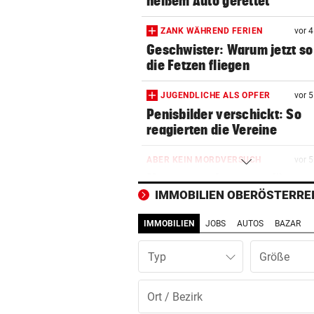
heißem Auto gerettet
ZANK WÄHREND FERIEN
vor 
Geschwister: Warum jetzt so 
die Fetzen fliegen
JUGENDLICHE ALS OPFER
vor 
Penisbilder verschickt: So
reagierten die Vereine
ABER KEIN MORDVERSUCH
vor 
Messerstecher muss für zwe
Jahre ins Gefängnis
IMMOBILIEN OBERÖSTERRE
IMMOBILIEN
JOBS
AUTOS
BAZAR
REKORDMONAT FÜR RETTER
vor 
Seit Wochen kein einziger T
Typ
ohne Bergeinsatz
ERHÖHTE WERTE:
vor 
Der nächste Badesee muss j