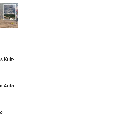
 Kult-
m Auto
ie