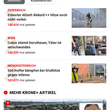
(ausgewählt)
Gelesen
Kommentiert
ÖSTERREICH
Erneuter Allzeit-Rekord ++ Hitze noch
nicht vorbei
160.824
mal gelesen
WIEN
Cobra stürmt Dorotheum, Täter ist
verschwunden
142.235
mal gelesen
NIEDERÖSTERREICH
500 Helfer kämpfen bei Gluthitze
gegen Inferno
141.072
mal gelesen
MEHR KRONE+ ARTIKEL