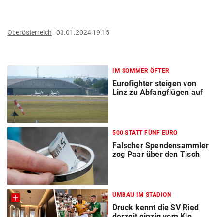
Oberösterreich
03.01.2024 19:15
IM SOMMER ÖFTER
Eurofighter steigen von
Linz zu Abfangflügen auf
500 STATT FÜNF EURO
Falscher Spendensammler
zog Paar über den Tisch
UMBAU IM STADION
Druck kennt die SV Ried
derzeit einzig vom Klo