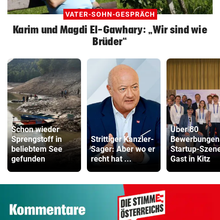
VATER-SOHN-GESPRÄCH
Karim und Magdi El-Gawhary: „Wir sind wie
Brüder“
Schon wieder
Über 80
Sprengstoff in
Strittiger Kanzler-
Bewerbungen
beliebtem See
Sager: Aber wo er
Startup-Szen
gefunden
recht hat ...
Gast in Kitz