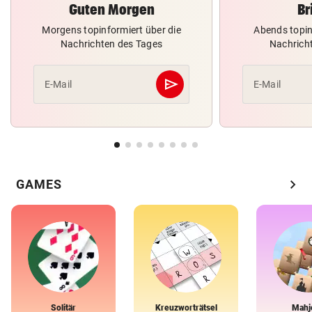
Guten Morgen
Br
Morgens topinformiert über die
Abends topin
Nachrichten des Tages
Nachrich
send
E-Mail
E-Mail
Abschicken
chevron_right
GAMES
Solitär
Kreuzworträtsel
Mahj