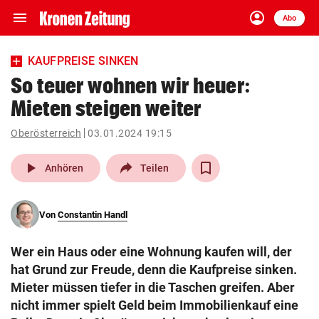
menu
account_circle
Navigation
Anmelden
Abo
close
Schließen
ein-/ausklappen
KAUFPREISE SINKEN
Abonnieren
So teuer wohnen wir heuer:
Mieten steigen weiter
account_circle
arrow_right
Anmelden
Oberösterreich
03.01.2024 19:15
pin_drop
arrow_right
Bundesland auswäh
Wien
play_arrow
Anhören
Teilen
bookmark
Merkliste
Von
Constantin Handl
Suchbegriff
search
Wer ein Haus oder eine Wohnung kaufen will, der
eingeben
hat Grund zur Freude, denn die Kaufpreise sinken.
Mieter müssen tiefer in die Taschen greifen. Aber
nicht immer spielt Geld beim Immobilienkauf eine