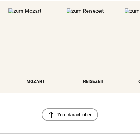
MOZART
REISEZEIT
north
Zurück nach oben