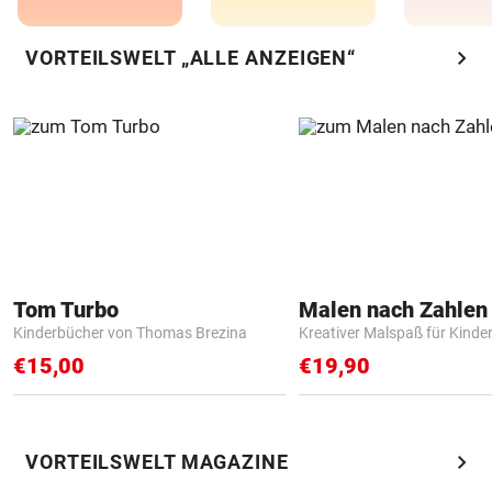
chevron_right
VORTEILSWELT „ALLE ANZEIGEN“
Tom Turbo
Kinderbücher von Thomas Brezina
Kreativer Malspaß für Kinde
€15,00
€19,90
chevron_right
VORTEILSWELT MAGAZINE