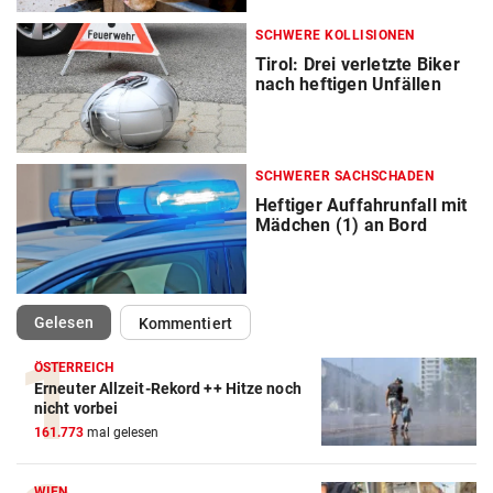
SCHWERE KOLLISIONEN
Tirol: Drei verletzte Biker
nach heftigen Unfällen
SCHWERER SACHSCHADEN
Heftiger Auffahrunfall mit
Mädchen (1) an Bord
(ausgewählt)
Gelesen
Kommentiert
ÖSTERREICH
Erneuter Allzeit-Rekord ++ Hitze noch
nicht vorbei
161.773
mal gelesen
WIEN