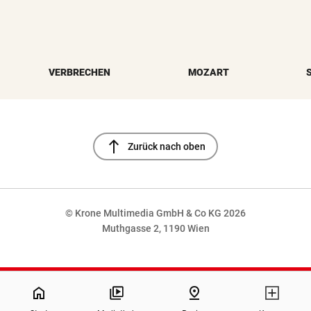
VERBRECHEN
MOZART
north
Zurück nach oben
© Krone Multimedia GmbH & Co KG 2026
Muthgasse 2, 1190 Wien
NaN%
home
pin_drop