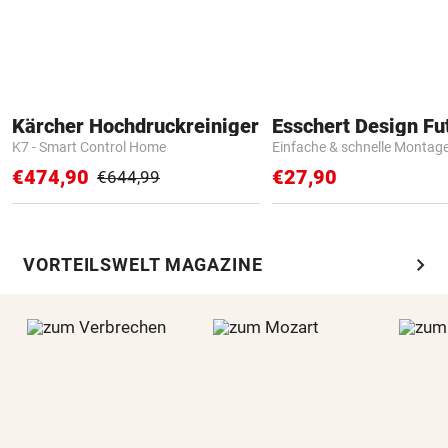
Kärcher Hochdruckreiniger
K7 - Smart Control Home
Einfache & schnelle Montag
€474,90
€27,90
€644,99
chevron_right
VORTEILSWELT MAGAZINE