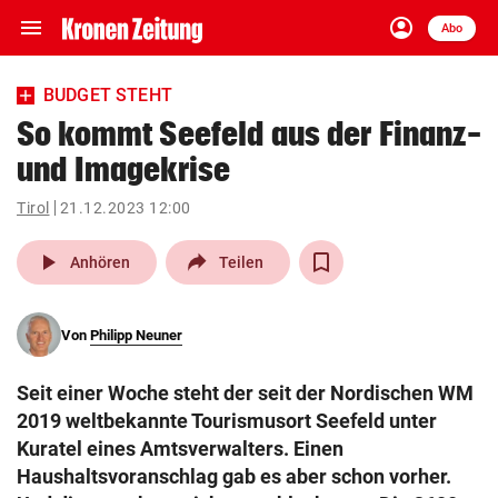
menu
account_circle
Navigation
Anmelden
Abo
close
Schließen
ein-/ausklappen
BUDGET STEHT
Abonnieren
So kommt Seefeld aus der Finanz-
und Imagekrise
account_circle
arrow_right
Anmelden
Tirol
21.12.2023 12:00
pin_drop
arrow_right
Bundesland auswäh
Wien
play_arrow
Anhören
Teilen
bookmark
Merkliste
Von
Philipp Neuner
Suchbegriff
search
Seit einer Woche steht der seit der Nordischen WM
eingeben
2019 weltbekannte Tourismusort Seefeld unter
Kuratel eines Amtsverwalters. Einen
Haushaltsvoranschlag gab es aber schon vorher.