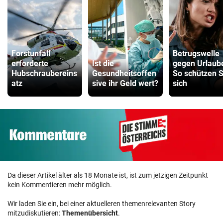
Forstunfall
Betrugswelle
erforderte
Ist die
gegen Urlaub
Hubschraubereins
Gesundheitsoffen
So schützen S
atz
sive ihr Geld wert?
sich
Da dieser Artikel älter als 18 Monate ist, ist zum jetzigen Zeitpunkt
kein Kommentieren mehr möglich.
Wir laden Sie ein, bei einer aktuelleren themenrelevanten Story
mitzudiskutieren:
Themenübersicht
.