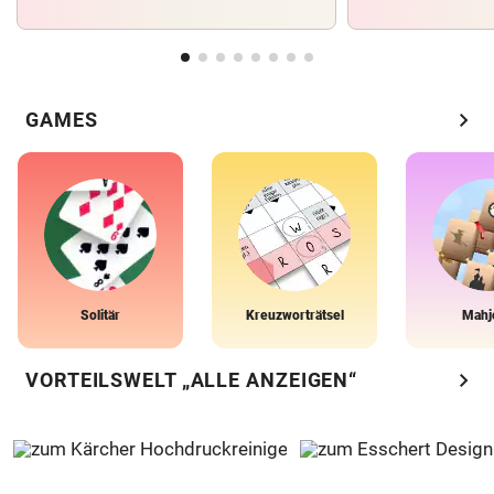
chevron_right
GAMES
Solitär
Kreuzworträtsel
Mahj
chevron_right
VORTEILSWELT „ALLE ANZEIGEN“