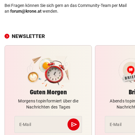
Bei Fragen können Sie sich gern an das Community-Team per Mail
an
forum@krone.at
wenden.
NEWSLETTER
Guten Morgen
Br
Morgens topinformiert über die
Abends topin
Nachrichten des Tages
Nachrich
send
E-Mail
E-Mail
Abschicken