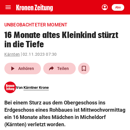
menu
account_circle
Navigation
Anmelden
Abo
close
Schließen
ein-/ausklappen
UNBEOBACHTETER MOMENT
Abonnieren
16 Monate altes Kleinkind stürzt
in die Tiefe
account_circle
arrow_right
Anmelden
Kärnten
02.11.2023 07:30
pin_drop
arrow_right
Bundesland auswäh
Wien
play_arrow
Anhören
Teilen
bookmark
Merkliste
Von
Kärntner Krone
Suchbegriff
search
Bei einem Sturz aus dem Obergeschoss ins
eingeben
Erdgeschoss eines Rohbaues ist Mittwochvormittag
ein 16 Monate altes Mädchen in Micheldorf
(Kärnten) verletzt worden.