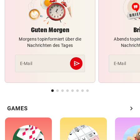
Guten Morgen
Br
Morgens topinformiert über die
Abends topin
Nachrichten des Tages
Nachrich
send
E-Mail
E-Mail
Abschicken
chevron_right
GAMES