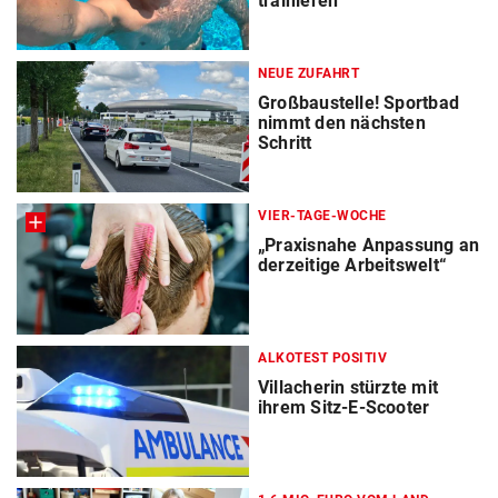
trainieren
NEUE ZUFAHRT
Großbaustelle! Sportbad
nimmt den nächsten
Schritt
VIER-TAGE-WOCHE
„Praxisnahe Anpassung an
derzeitige Arbeitswelt“
ALKOTEST POSITIV
Villacherin stürzte mit
ihrem Sitz-E-Scooter