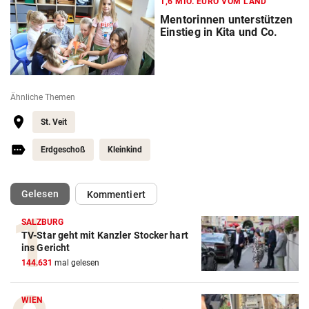
1,6 MIO. EURO VOM LAND
Mentorinnen unterstützen
Einstieg in Kita und Co.
Ähnliche Themen
St. Veit
Erdgeschoß
Kleinkind
(ausgewählt)
Gelesen
Kommentiert
SALZBURG
TV-Star geht mit Kanzler Stocker hart
ins Gericht
144.631
mal gelesen
WIEN