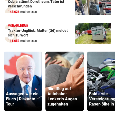
Cobra stürmt Dorotheum, Täter ist
verschwunden
143.626
mal gelesen
VORARLBERG
Traktor-Unglück: Mutter (36) meldet
sich zu Wort
111.653
mal gelesen
Blindflug auf
Aussagen wie ein
Autobahn:
Bald erste
Fluch | Riskante
Lenkerin Augen
Versteigerung
Tour
zugehalten
Raser-Bike in