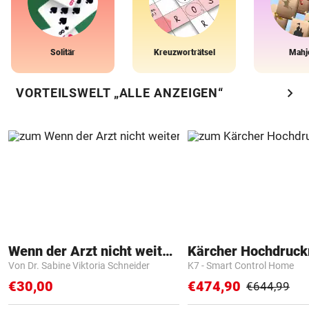
Solitär
Kreuzworträtsel
Mahj
chevron_right
VORTEILSWELT „ALLE ANZEIGEN“
Wenn der Arzt nicht weiter weiß
Kärcher Hochdruck
Von Dr. Sabine Viktoria Schneider
K7 - Smart Control Home
€30,00
€474,90
€644,99