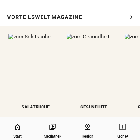
chevron_right
VORTEILSWELT MAGAZINE
SALATKÜCHE
GESUNDHEIT
NaN%
home
pin_drop
Start
Mediathek
Region
Krone+