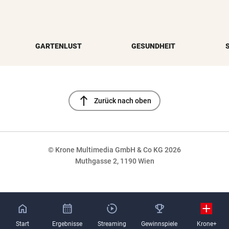
GARTENLUST
GESUNDHEIT
north
Zurück nach oben
© Krone Multimedia GmbH & Co KG 2026
Muthgasse 2, 1190 Wien
NaN%
Start
Ergebnisse
Streaming
Gewinnspiele
Krone+