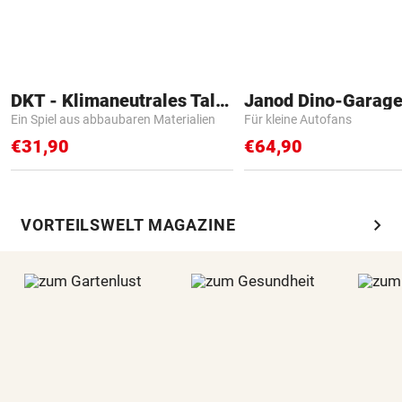
DKT - Klimaneutrales Talent
Janod Dino-Garag
Ein Spiel aus abbaubaren Materialien
Für kleine Autofans
€31,90
€64,90
chevron_right
VORTEILSWELT MAGAZINE