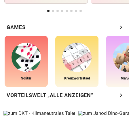
chevron_right
GAMES
Solitär
Kreuzworträtsel
Mahj
chevron_right
VORTEILSWELT „ALLE ANZEIGEN“