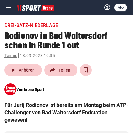
menu
account_circle
Navigation
Anmelden
Abo
close
Schließen
ein-/ausklappen
DREI-SATZ-NIEDERLAGE
Abonnieren
Rodionov in Bad Waltersdorf
schon in Runde 1 out
account_circle
arrow_right
Anmelden
Tennis
18.09.2023 19:35
pin_drop
arrow_right
Bundesland auswäh
Wien
play_arrow
Anhören
Teilen
bookmark
Merkliste
Von
krone Sport
Suchbegriff
search
Für Jurij Rodionov ist bereits am Montag beim ATP-
eingeben
Challenger von Bad Waltersdorf Endstation
gewesen!