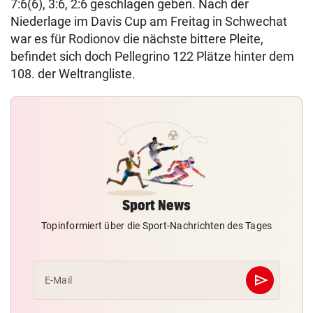
7:6(6), 3:6, 2:6 geschlagen geben. Nach der
Niederlage im Davis Cup am Freitag in Schwechat
war es für Rodionov die nächste bittere Pleite,
befindet sich doch Pellegrino 122 Plätze hinter dem
108. der Weltrangliste.
Sport News
Topinformiert über die Sport-Nachrichten des Tages
send
E-Mail
Abschicken