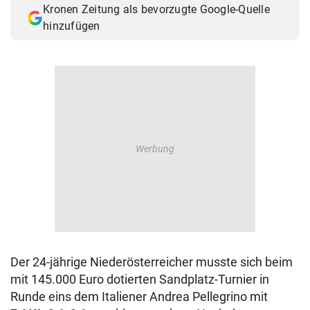
Kronen Zeitung als bevorzugte Google-Quelle
© Krone Multimedia GmbH & Co KG 2026
hinzufügen
Muthgasse 2, 1190 Wien
Der 24-jährige Niederösterreicher musste sich beim
mit 145.000 Euro dotierten Sandplatz-Turnier in
Runde eins dem Italiener Andrea Pellegrino mit