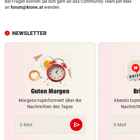
Bei Fragen können Sie sich gern an das Community-Team per Mail
an
forum@krone.at
wenden.
NEWSLETTER
Guten Morgen
Br
Morgens topinformiert über die
Abends topin
Nachrichten des Tages
Nachrich
send
E-Mail
E-Mail
Abschicken