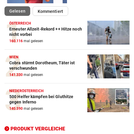
(ausgewählt)
Gelesen
Kommentiert
ÖSTERREICH
Erneuter Allzeit-Rekord ++ Hitze noch
Action-Cam Vergleich
nicht vorbei
160.116
mal gelesen
ZUM VERGLEICH
Crosstrainer Vergleich
WIEN
Cobra stürmt Dorotheum, Täter ist
ZUM VERGLEICH
verschwunden
141.330
mal gelesen
E-Bike Vergleich
ZUM VERGLEICH
NIEDERÖSTERREICH
500 Helfer kämpfen bei Gluthitze
Elektro-Scooter Vergleich
gegen Inferno
ZUM VERGLEICH
140.590
mal gelesen
Ergometer Vergleich
ZUM VERGLEICH
PRODUKT VERGLEICHE