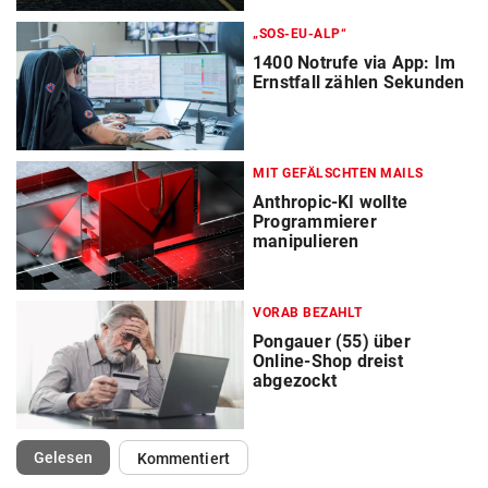
„SOS-EU-ALP“
1400 Notrufe via App: Im
Ernstfall zählen Sekunden
MIT GEFÄLSCHTEN MAILS
Anthropic-KI wollte
Programmierer
manipulieren
VORAB BEZAHLT
Pongauer (55) über
Online-Shop dreist
abgezockt
(ausgewählt)
Gelesen
Kommentiert