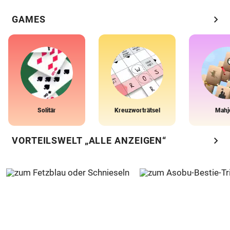
chevron_right
GAMES
Solitär
Kreuzworträtsel
Mahj
chevron_right
VORTEILSWELT „ALLE ANZEIGEN“