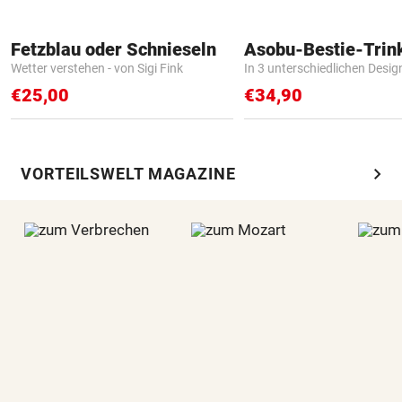
Fetzblau oder Schnieseln
Asobu-Bestie-Trin
Wetter verstehen - von Sigi Fink
In 3 unterschiedlichen Desig
€25,00
€34,90
chevron_right
VORTEILSWELT MAGAZINE