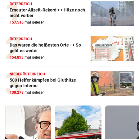
ÖSTERREICH
Erneuter Allzeit-Rekord ++ Hitze noch
nicht vorbei
157.516
mal gelesen
ÖSTERREICH
Das waren die heißesten Orte ++ So
geht es weiter
154.893
mal gelesen
NIEDERÖSTERREICH
500 Helfer kämpfen bei Gluthitze
gegen Inferno
138.278
mal gelesen