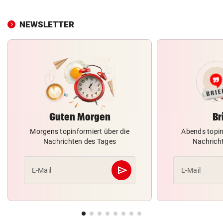
NEWSLETTER
Guten Morgen
Br
Morgens topinformiert über die
Abends topin
Nachrichten des Tages
Nachrich
send
E-Mail
E-Mail
Abschicken