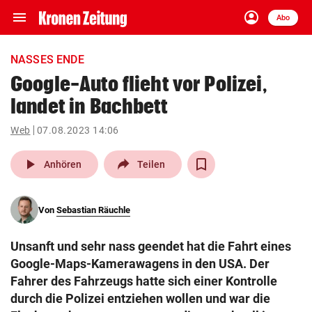
menu
account_circle
Navigation
Anmelden
Abo
close
Schließen
ein-/ausklappen
NASSES ENDE
Abonnieren
Google-Auto flieht vor Polizei,
landet in Bachbett
account_circle
arrow_right
Anmelden
Web
07.08.2023 14:06
pin_drop
arrow_right
Bundesland auswäh
Wien
play_arrow
Anhören
Teilen
bookmark
Merkliste
Von
Sebastian Räuchle
Suchbegriff
search
Unsanft und sehr nass geendet hat die Fahrt eines
eingeben
Google-Maps-Kamerawagens in den USA. Der
Fahrer des Fahrzeugs hatte sich einer Kontrolle
durch die Polizei entziehen wollen und war die