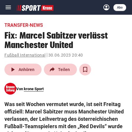
menu
account_circle
Navigation
Anmelden
Abo
close
Schließen
ein-/ausklappen
TRANSFER-NEWS
Abonnieren
Fix: Marcel Sabitzer verlässt
Manchester United
account_circle
arrow_right
Anmelden
Fußball International
30.06.2023 20:40
pin_drop
arrow_right
Bundesland auswäh
Wien
play_arrow
Anhören
Teilen
bookmark
Merkliste
Von
krone Sport
Suchbegriff
search
Was seit Wochen vermutet wurde, ist seit Freitag
eingeben
offiziell: Marcel Sabitzer muss Manchester United
verlassen, der Leihvertrag des österreichischen
Fußball-Teamspielers mit den „Red Devils“ wurde