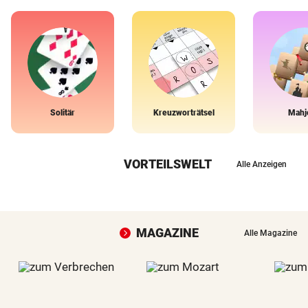
Solitär
Kreuzworträtsel
Mahj
VORTEILSWELT
Alle Anzeigen
MAGAZINE
Alle Magazine