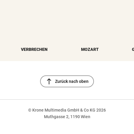
VERBRECHEN
MOZART
north
Zurück nach oben
© Krone Multimedia GmbH & Co KG 2026
Muthgasse 2, 1190 Wien