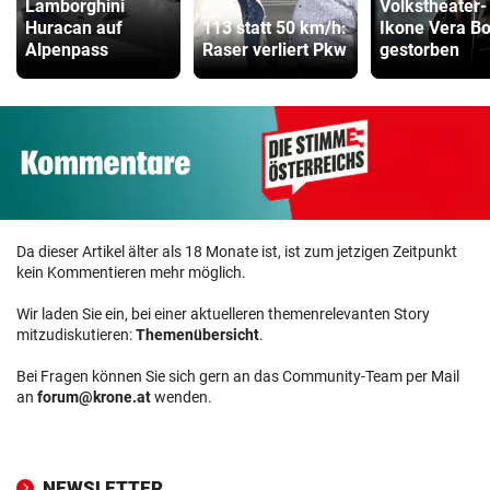
ZUM VERGLEICH
Lamborghini
Volkstheater-
Huracan auf
113 statt 50 km/h:
Ikone Vera B
Alpenpass
Raser verliert Pkw
gestorben
Da dieser Artikel älter als 18 Monate ist, ist zum jetzigen Zeitpunkt
kein Kommentieren mehr möglich.
Wir laden Sie ein, bei einer aktuelleren themenrelevanten Story
mitzudiskutieren:
Themenübersicht
.
Bei Fragen können Sie sich gern an das Community-Team per Mail
an
forum@krone.at
wenden.
NEWSLETTER