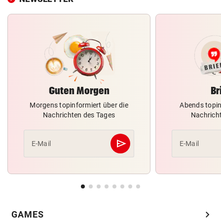
Guten Morgen
Br
Morgens topinformiert über die
Abends topin
Nachrichten des Tages
Nachrich
send
E-Mail
E-Mail
Abschicken
chevron_right
GAMES