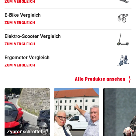
Elektro-Scooter Vergleich
ZUM VERGLEICH
Ergometer Vergleich
ZUM VERGLEICH
Fahrrad Test
ZUM VERGLEICH
Fahrradanhänger Vergleich
ZUM VERGLEICH
Alle Produkte ansehen
Faszienrolle Vergleich
ZUM VERGLEICH
Hoverboard Vergleich
ZUM VERGLEICH
Kinderfahrrad Vergleich
Zyprer schrottet