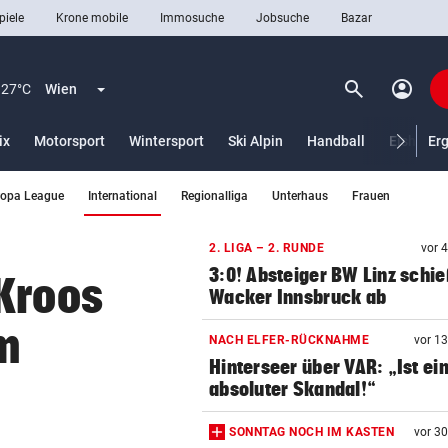
piele
Krone mobile
Immosuche
Jobsuche
Bazar
search
account_circle
Menü aufklappen
Suchen
27°C
Wien
ix
Motorsport
Wintersport
Ski Alpin
Handball
Eishocke
Er
(ausgewählt)
ropa League
International
Regionalliga
Unterhaus
Frauen
len
2. LIGA – 2. RUNDE
vor 
3:0! Absteiger BW Linz schie
Kroos
Wacker Innsbruck ab
am
NACH ELFER-RÜCKNAHME
vor 1
Hinterseer über VAR: „Ist ei
absoluter Skandal!“
SONNTAG NOCH IM KASTEN
vor 3