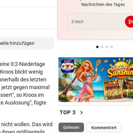
Nachrichten des Tages
Enttäuschende Zweitliga-
Rückkehr nach Grödig
se
E-Mail
2. LIGA – 2. RUNDE
Fehlstart komplett! Nächste 
für St. Pölten
uelle hinzufügen
IN GREENSBORO
Straka verpasst bei PGA-Tur
 eine 0:2-Niederlage
den Cut vorzeitig
Kroos blickt wenig
nnerhalb des letzten
n jetzt gegen maximal
ssert“, so Kroos im
te Auslosung“, fügte
chevron_right
TOP 3
e nicht wollen. Das wird
(ausgewählt)
Gelesen
Kommentiert
s ihnen größtenteils