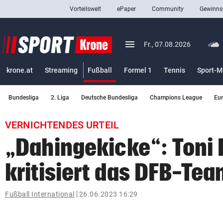
Vorteilswelt
ePaper
Community
Gewinns
close
Schließen
menu
Menü aufklappen
Fr., 07.08.2026
Abonnieren
(ausgewählt)
krone.at
Streaming
Fußball
Formel 1
Tennis
Sport-M
account_circle
arrow_right
Anmelden
Bundesliga
2. Liga
Deutsche Bundesliga
Champions League
Eu
pin_drop
arrow_right
Bundesland auswäh
Wien
VERNICHTENDES URTEIL
bookmark
Merkliste
„Dahingekicke“: Toni 
kritisiert das DFB-Te
Suchbegriff
search
eingeben
Fußball International
26.06.2023 16:29