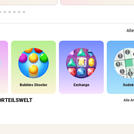
Alle
Bubbles Shooter
Exchange
Sudok
ORTEILSWELT
Alle A