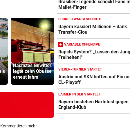
Brasilien-Legende schockt Fans m
Mallet-Finger
SCHRIEB WM-GESCHICHTE
Bayern kassiert Millionen – dank
Transfer-Clou
VARIABLE OFFENSIVE
Rapids System? „Lassen den Jung
Freiheiten!“
Nächstes Gewitter
Der Tag danach:
Sager wirkt
VIERER-TURNIER STARTET
als
legte zehn Obusse
„Es sieht aus wie
Mütter-Auf
Austria und SKN hoffen auf Einzug
erneut lahm
am Schlachtfeld“
gegen Kanz
CL-Playoff
LAIMER IN DER STARTELF
Bayern bestehen Härtetest gegen
England-Klub
ein Kommentieren mehr