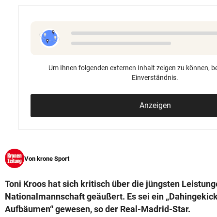
© Krone Multimedia GmbH & Co KG 2026
Muthgasse 2, 1190 Wien
Um Ihnen folgenden externen Inhalt zeigen zu können, be
Einverständnis.
Anzeigen
Von
krone Sport
Toni Kroos hat sich kritisch über die jüngsten Leistun
Nationalmannschaft geäußert. Es sei ein „Dahingekic
Aufbäumen“ gewesen, so der Real-Madrid-Star.