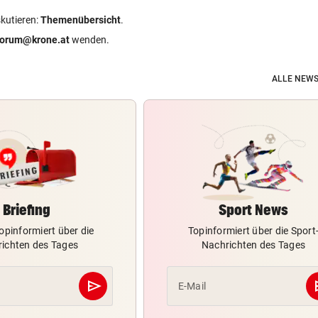
skutieren:
Themenübersicht
.
forum@krone.at
wenden.
ALLE NEWS
Briefing
Sport News
opinformiert über die
Topinformiert über die Sport
ichten des Tages
Nachrichten des Tages
send
s
E-Mail
Abschicken