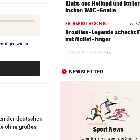
Klubs aus Holland und Italie
locken WAC-Goalie
BEI BARESI-ABSCHIED
vor 3
Brasilien-Legende schockt 
mit Mallet-Finger
nötigen wir Ihr
LÄNDLE-KICKER SIEGEN
3:1 nach 0:1! Altach dreht De
gegen WSG Tirol
NEWSLETTER
NACH WIEN AUF MYKONOS
Luxus am Meer! Sabalenka
gewährt private Einblicke
FUSSBALL-FANS FEIERN
Hochgefühle dank Comebac
gen der deutschen
eines Kult-Sponsors
ke ohne großes
Sport News
Topinformiert über die Sport-
LIEFERING VERLIERT