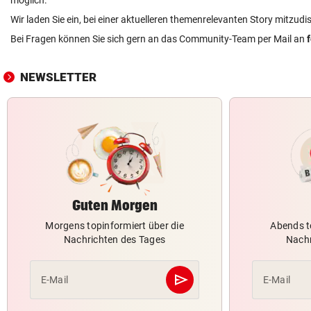
möglich.
Wir laden Sie ein, bei einer aktuelleren themenrelevanten Story mitzudi
Bei Fragen können Sie sich gern an das Community-Team per Mail an
NEWSLETTER
Guten Morgen
Morgens topinformiert über die
Abends t
Nachrichten des Tages
Nachr
send
E-Mail
E-Mail
Abschicken