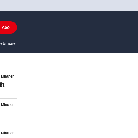
Abo
y
gebnisse
US-Sport
4 Minuten
ßt
3 Minuten
n
0 Minuten