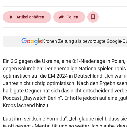
play_arrow
Artikel anhören
Teilen
Kronen Zeitung als bevorzugte Google-Q
Ein 3:3 gegen die Ukraine, eine 0:1-Niederlage in Polen,
gegen Kolumbien: Der ehemalige Nationalspieler Tonis 
optimistisch auf die EM 2024 in Deutschland. „Ich war i
Jahres nicht richtig optimistisch. Nach den Ergebnisse
halb gute Gegner hat sich das nicht entscheidend verbe
Podcast „Baywatch Berlin“. Er hoffe jedoch auf eine „gu
Kroos lachend hinzu.
Laut ihm sei „keine Form da“. „Ich glaube nicht, dass si
ja oft gesagt - Mentalität und so weiter. Ich glaube, das