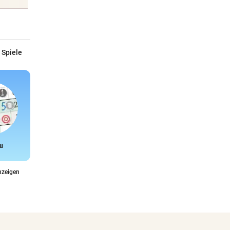
 Spiele
u
Snake
nzeigen