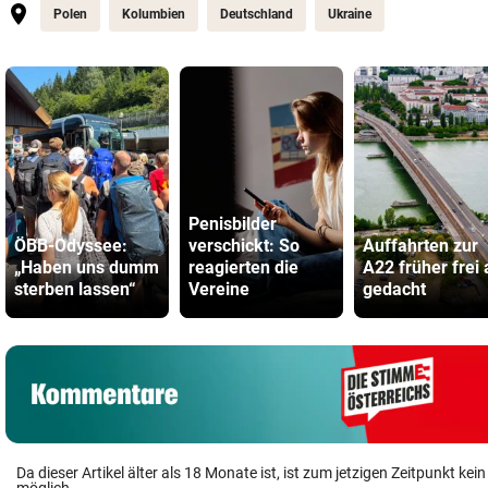
Polen
Kolumbien
Deutschland
Ukraine
Penisbilder
ÖBB-Odyssee:
verschickt: So
Auffahrten zur
„Haben uns dumm
reagierten die
A22 früher frei 
sterben lassen“
Vereine
gedacht
Da dieser Artikel älter als 18 Monate ist, ist zum jetzigen Zeitpunkt k