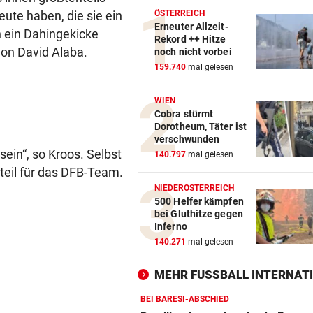
eute haben, die sie ein
ÖSTERREICH
Erneuter Allzeit-
n ein Dahingekicke
Rekord ++ Hitze
on David Alaba.
noch nicht vorbei
159.740
mal gelesen
WIEN
Cobra stürmt
Dorotheum, Täter ist
verschwunden
 sein“, so Kroos. Selbst
140.797
mal gelesen
rteil für das DFB-Team.
NIEDERÖSTERREICH
500 Helfer kämpfen
bei Gluthitze gegen
Inferno
140.271
mal gelesen
MEHR FUSSBALL INTERNATI
BEI BARESI-ABSCHIED