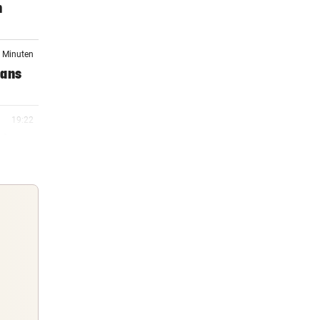
n
7 Minuten
Fans
19:22
rby
18:45
18:30
k
Guten Morgen
Morgens topinformiert über die
18:24