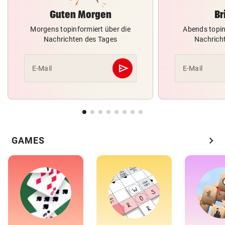
Guten Morgen
Br
Morgens topinformiert über die
Abends topin
Nachrichten des Tages
Nachrich
send
E-Mail
E-Mail
Abschicken
chevron_right
GAMES