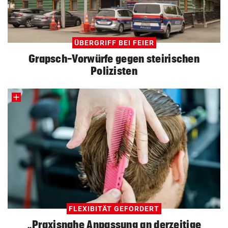
ÜBERGRIFF BEI FEIER
Grapsch-Vorwürfe gegen steirischen
Polizisten
FLEXIBITÄT GEFORDERT
„Praxisnahe Anpassung an derzeitige