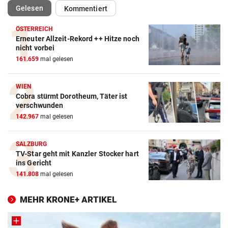
(ausgewählt)
Gelesen
Kommentiert
ÖSTERREICH
Erneuter Allzeit-Rekord ++ Hitze noch
nicht vorbei
161.659
mal gelesen
WIEN
Cobra stürmt Dorotheum, Täter ist
verschwunden
142.967
mal gelesen
SALZBURG
TV-Star geht mit Kanzler Stocker hart
ins Gericht
141.808
mal gelesen
MEHR KRONE+ ARTIKEL