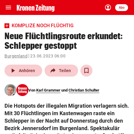
menu
account_circle
Navigation
Anmelden
Abo
close
Schließen
ein-/ausklappen
KOMPLIZE NOCH FLÜCHTIG
Abonnieren
Neue Flüchtlingsroute erkundet:
Schlepper gestoppt
account_circle
arrow_right
Anmelden
Burgenland
23.06.2023 06:00
pin_drop
arrow_right
Bundesland auswäh
Wien
play_arrow
Anhören
Teilen
bookmark
Merkliste
Von
Karl Grammer
und
Christian Schulter
Suchbegriff
search
Die Hotspots der illegalen Migration verlagern sich.
eingeben
Mit 30 Flüchtlingen im Kastenwagen raste ein
Schlepper in der Nacht auf Donnerstag durch den
Bezirk Jennersdorf im Burgenland. Spektakulär