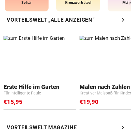
Solitär
Kreuzworträtsel
Mahj
chevron_right
VORTEILSWELT „ALLE ANZEIGEN“
Erste Hilfe im Garten
Für intelligente Faule
Kreativer Malspaß für Kinde
€15,95
€19,90
chevron_right
VORTEILSWELT MAGAZINE