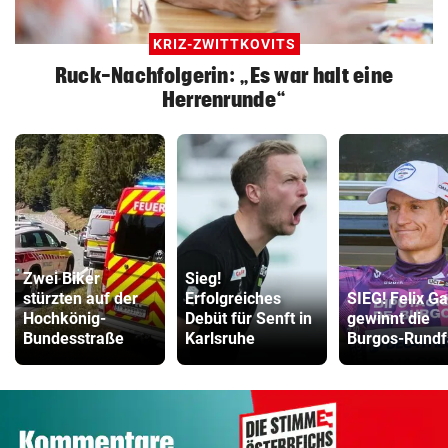
KRIZ-ZWITTKOVITS
Ruck-Nachfolgerin: „Es war halt eine
Herrenrunde“
Zwei Biker
Sieg!
stürzten auf der
Erfolgreiches
SIEG! Felix Ga
Hochkönig-
Debüt für Senft in
gewinnt die
Bundesstraße
Karlsruhe
Burgos-Rundf