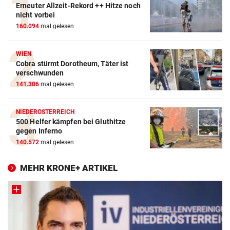
Erneuter Allzeit-Rekord ++ Hitze noch
nicht vorbei
160.094
mal gelesen
WIEN
Cobra stürmt Dorotheum, Täter ist
verschwunden
141.306
mal gelesen
NIEDERÖSTERREICH
500 Helfer kämpfen bei Gluthitze
gegen Inferno
140.572
mal gelesen
MEHR KRONE+ ARTIKEL