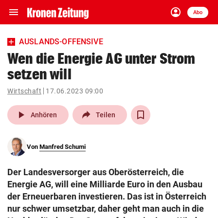
menu
account_circle
Navigation
Anmelden
Abo
close
Schließen
ein-/ausklappen
AUSLANDS-OFFENSIVE
Abonnieren
Wen die Energie AG unter Strom
setzen will
account_circle
arrow_right
Anmelden
Wirtschaft
17.06.2023 09:00
pin_drop
arrow_right
Bundesland auswäh
Wien
play_arrow
Anhören
Teilen
bookmark
Merkliste
Von
Manfred Schumi
Suchbegriff
search
Der Landesversorger aus Oberösterreich, die
eingeben
Energie AG, will eine Milliarde Euro in den Ausbau
der Erneuerbaren investieren. Das ist in Österreich
nur schwer umsetzbar, daher geht man auch in die