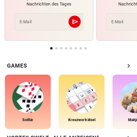
Nachrichten des Tages
Nachrich
send
E-Mail
E-Mail
Abschicken
chevron_right
GAMES
Solitär
Kreuzworträtsel
Mahj