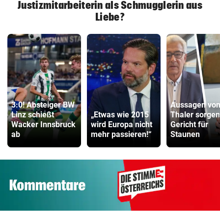
Justizmitarbeiterin als Schmugglerin aus
Liebe?
3:0! Absteiger BW
Aussagen vo
Linz schießt
„Etwas wie 2015
Thaler sorgen
Wacker Innsbruck
wird Europa nicht
Gericht für
ab
mehr passieren!“
Staunen