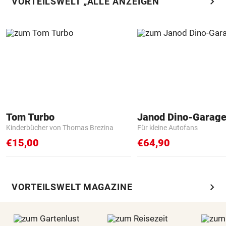
chevron_right
VORTEILSWELT „ALLE ANZEIGEN“
Tom Turbo
Janod Dino-Garag
Kinderbücher von Thomas Brezina
Für kleine Autofans
€15,00
€64,90
chevron_right
VORTEILSWELT MAGAZINE