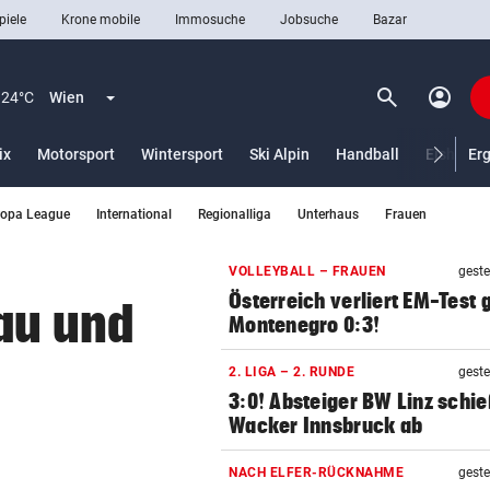
piele
Krone mobile
Immosuche
Jobsuche
Bazar
search
account_circle
Menü aufklappen
Suchen
24°C
Wien
ix
Motorsport
Wintersport
Ski Alpin
Handball
Eishocke
Er
ropa League
International
Regionalliga
Unterhaus
Frauen
len
VOLLEYBALL – FRAUEN
geste
Österreich verliert EM-Test
nau und
Montenegro 0:3!
2. LIGA – 2. RUNDE
geste
3:0! Absteiger BW Linz schie
Wacker Innsbruck ab
NACH ELFER-RÜCKNAHME
geste