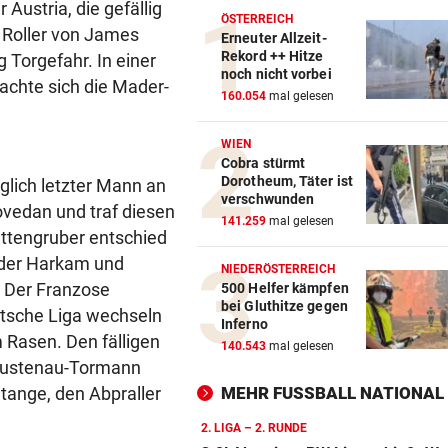
Austria, die gefällig
ÖSTERREICH
i Roller von James
Erneuter Allzeit-
Rekord ++ Hitze
g Torgefahr. In einer
noch nicht vorbei
rachte sich die Mader-
160.054
mal gelesen
WIEN
Cobra stürmt
Dorotheum, Täter ist
lich letzter Mann an
verschwunden
vedan und traf diesen
141.259
mal gelesen
ttengruber entschied
ander Harkam und
NIEDERÖSTERREICH
. Der Franzose
500 Helfer kämpfen
bei Gluthitze gegen
tsche Liga wechseln
Inferno
 Rasen. Den fälligen
140.543
mal gelesen
 Lustenau-Tormann
Stange, den Abpraller
MEHR FUSSBALL NATIONAL
2. LIGA – 2. RUNDE