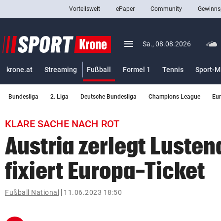
Vorteilswelt
ePaper
Community
Gewinns
close
Schließen
menu
Menü aufklappen
Sa., 08.08.2026
Abonnieren
(ausgewählt)
krone.at
Streaming
Fußball
Formel 1
Tennis
Sport-M
account_circle
arrow_right
Anmelden
Bundesliga
2. Liga
Deutsche Bundesliga
Champions League
Eu
pin_drop
arrow_right
Bundesland auswäh
Wien
KLARE SACHE NACH ROT
bookmark
Merkliste
Austria zerlegt Luste
fixiert Europa-Ticket
Suchbegriff
search
eingeben
Fußball National
11.06.2023 18:50