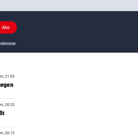
Abo
y
gebnisse
US-Sport
rn, 21:03
 gegen
rn, 20:23
ßt
rn, 20:15