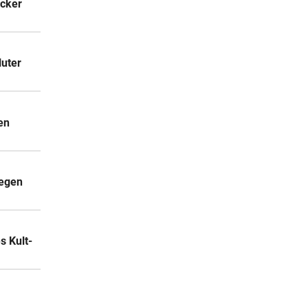
acker
luter
en
gegen
 Kult-