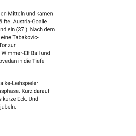
chen Mitteln und kamen
lfte. Austria-Goalie
end ein (37.). Nach dem
 eine Tabakovic-
Tor zur
e Wimmer-Elf Ball und
ovedan in die Tiefe
alke-Leihspieler
ssphase. Kurz darauf
ns kurze Eck. Und
jubeln.