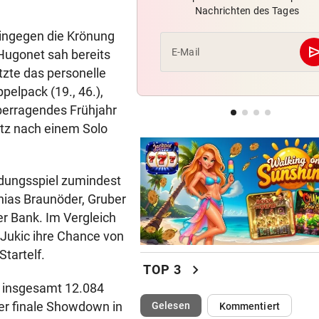
Nachrichten des Tages
Hochgefühle dank Comebac
eines Kult-Sponsors
ingegen die Krönung
se
E-Mail
Hugonet sah bereits
LIEFERING VERLIERT
geste
tzte das personelle
Enttäuschende Zweitliga-
pelpack (19., 46.),
Rückkehr nach Grödig
berragendes Frühjahr
itz nach einem Solo
2. LIGA – 2. RUNDE
geste
Fehlstart komplett! Nächste 
für St. Pölten
idungsspiel zumindest
hias Braunöder, Gruber
er Bank. Im Vergleich
 Jukic ihre Chance von
tartelf.
chevron_right
TOP 3
n insgesamt 12.084
er finale Showdown in
(ausgewählt)
Gelesen
Kommentiert