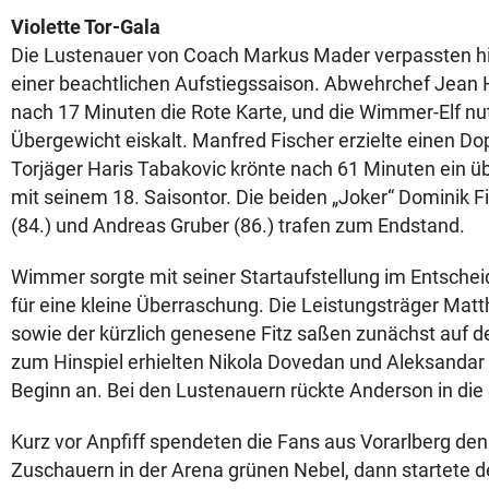
Violette Tor-Gala
Die Lustenauer von Coach Markus Mader verpassten h
einer beachtlichen Aufstiegssaison. Abwehrchef Jean 
nach 17 Minuten die Rote Karte, und die Wimmer-Elf nu
Übergewicht eiskalt. Manfred Fischer erzielte einen Dop
Torjäger Haris Tabakovic krönte nach 61 Minuten ein ü
mit seinem 18. Saisontor. Die beiden „Joker“ Dominik F
(84.) und Andreas Gruber (86.) trafen zum Endstand.
Wimmer sorgte mit seiner Startaufstellung im Entsche
für eine kleine Überraschung. Die Leistungsträger Matt
sowie der kürzlich genesene Fitz saßen zunächst auf d
zum Hinspiel erhielten Nikola Dovedan und Aleksandar
Beginn an. Bei den Lustenauern rückte Anderson in die S
Kurz vor Anpfiff spendeten die Fans aus Vorarlberg de
Zuschauern in der Arena grünen Nebel, dann startete d