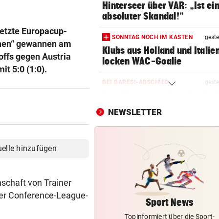
Hinterseer über VAR: „Ist ei
absoluter Skandal!“
letzte Europacup-
SONNTAG NOCH IM KASTEN
geste
lchen“ gewannen am
Klubs aus Holland und Italie
offs gegen Austria
locken WAC-Goalie
it 5:0 (1:0).
BEI BARESI-ABSCHIED
geste
Brasilien-Legende schockt 
mit Mallet-Finger
NEWSLETTER
LÄNDLE-KICKER SIEGEN
geste
3:1 nach 0:1! Altach dreht De
uelle hinzufügen
gegen WSG Tirol
NACH WIEN AUF MYKONOS
geste
schaft von Trainer
Luxus am Meer! Sabalenka
der Conference-League-
gewährt private Einblicke
Sport News
Topinformiert über die Sport-
FUSSBALL-FANS FEIERN
geste