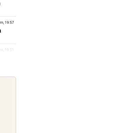
n
rn, 19:57
n
rn, 19:51
Fans
rn, 19:22
rby
rn, 18:45
Guten Morgen
Morgens topinformiert über die
Nachrichten des Tages
rn, 18:30