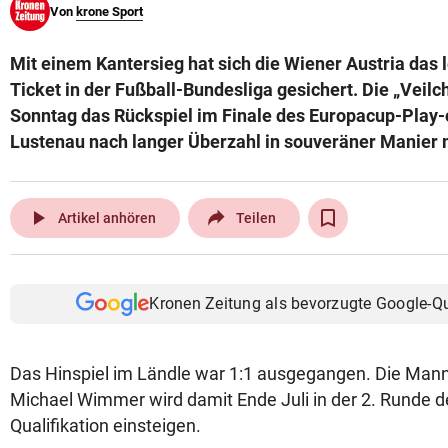
Von
krone Sport
© Krone Multimedia GmbH & Co KG 2026
Muthgasse 2, 1190 Wien
Mit einem Kantersieg hat sich die Wiener Austria das 
Ticket in der Fußball-Bundesliga gesichert. Die „Vei
Sonntag das Rückspiel im Finale des Europacup-Play-
Lustenau nach langer Überzahl in souveräner Manier m
play_arrow
Artikel anhören
Teilen
Kronen Zeitung als bevorzugte Google-Q
Das Hinspiel im Ländle war 1:1 ausgegangen. Die Mann
Michael Wimmer wird damit Ende Juli in der 2. Runde 
Qualifikation einsteigen.