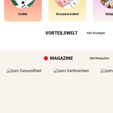
Solitär
Kreuzworträtsel
Mahj
VORTEILSWELT
Alle Anzeigen
MAGAZINE
Alle Magazine