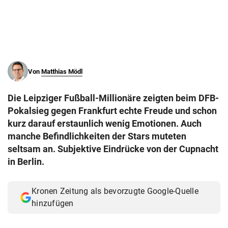
© Krone Multimedia GmbH & Co KG 2026
Muthgasse 2, 1190 Wien
Von
Matthias Mödl
Die Leipziger Fußball-Millionäre zeigten beim DFB-
Pokalsieg gegen Frankfurt echte Freude und schon
kurz darauf erstaunlich wenig Emotionen. Auch
manche Befindlichkeiten der Stars muteten
seltsam an. Subjektive Eindrücke von der Cupnacht
in Berlin.
Kronen Zeitung als bevorzugte Google-Quelle
hinzufügen