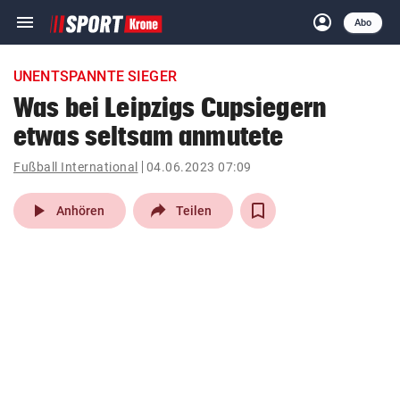
menu
account_circle
Navigation
Anmelden
Abo
close
Schließen
ein-/ausklappen
UNENTSPANNTE SIEGER
Abonnieren
Was bei Leipzigs Cupsiegern
etwas seltsam anmutete
account_circle
arrow_right
Anmelden
Fußball International
04.06.2023 07:09
pin_drop
arrow_right
Bundesland auswäh
Wien
play_arrow
Anhören
Teilen
bookmark
Merkliste
Suchbegriff
search
eingeben