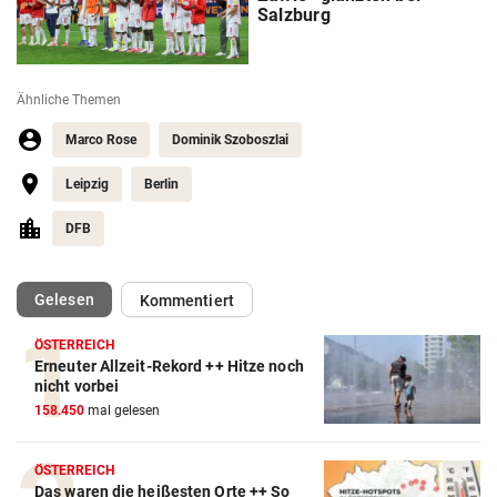
Salzburg
Ähnliche Themen
Marco Rose
Dominik Szoboszlai
Leipzig
Berlin
DFB
(ausgewählt)
Gelesen
Kommentiert
ÖSTERREICH
Erneuter Allzeit-Rekord ++ Hitze noch
Action-Cam Vergleich
nicht vorbei
158.450
mal gelesen
ZUM VERGLEICH
Crosstrainer Vergleich
ÖSTERREICH
Das waren die heißesten Orte ++ So
ZUM VERGLEICH