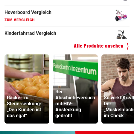
Hoverboard Vergleich
ZUM VERGLEICH
Kinderfahrrad Vergleich
ZUM VERGLEICH
Alle Produkte ansehen
Bei
Bäcker zu
Abschiebeversuch
So wirkt Kreat
Steuersenkung:
mit HIV-
Der
„Den Kunden ist
Ansteckung
„Muskelmach
das egal“
gedroht
im Check