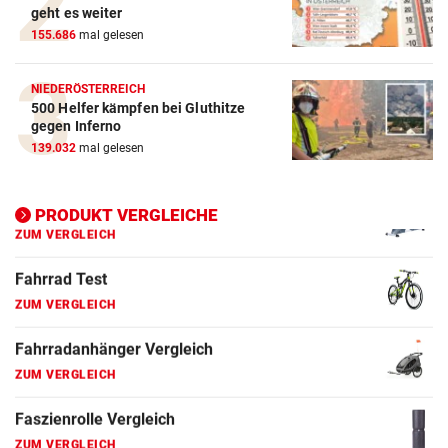
geht es weiter
155.686
mal gelesen
E-Bike Vergleich
ZUM VERGLEICH
NIEDERÖSTERREICH
500 Helfer kämpfen bei Gluthitze
Elektro-Scooter Vergleich
gegen Inferno
ZUM VERGLEICH
139.032
mal gelesen
Ergometer Vergleich
ZUM VERGLEICH
PRODUKT VERGLEICHE
Fahrrad Test
ZUM VERGLEICH
Fahrradanhänger Vergleich
ZUM VERGLEICH
Faszienrolle Vergleich
ZUM VERGLEICH