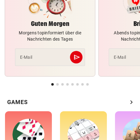
Guten Morgen
Br
Morgens topinformiert über die
Abends topin
Nachrichten des Tages
Nachrich
send
E-Mail
E-Mail
Abschicken
chevron_right
GAMES