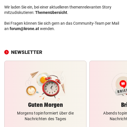
Wir laden Sie ein, bei einer aktuelleren themenrelevanten Story
mitzudiskutieren:
Themenübersicht
.
Bei Fragen können Sie sich gern an das Community-Team per Mail
an
forum@krone.at
wenden.
NEWSLETTER
Guten Morgen
Br
Morgens topinformiert über die
Abends topin
Nachrichten des Tages
Nachrich