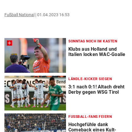
Fußball National
01.04.2023 16:53
SONNTAG NOCH IM KASTEN
Klubs aus Holland und
Italien locken WAC-Goalie
LÄNDLE-KICKER SIEGEN
3:1 nach 0:1! Altach dreht
Derby gegen WSG Tirol
FUSSBALL-FANS FEIERN
Hochgefühle dank
Comeback eines Kult-