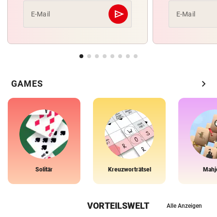
send
E-Mail
E-Mail
Abschicken
chevron_right
GAMES
Solitär
Kreuzworträtsel
Mahj
VORTEILSWELT
Alle Anzeigen