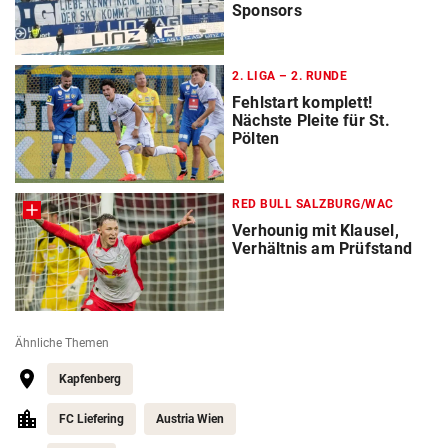
Sponsors
2. LIGA – 2. RUNDE
Fehlstart komplett!
Nächste Pleite für St.
Pölten
RED BULL SALZBURG/WAC
Verhounig mit Klausel,
Verhältnis am Prüfstand
Ähnliche Themen
Kapfenberg
FC Liefering
Austria Wien