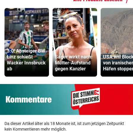
3:0! Absteiger BW
Linz schießt
Sager wirkt nach:
USA will Bloc
Wacker Innsbruck
Mütter-Aufstand
von iranische
ab
gegen Kanzler
Häfen stoppe
Da dieser Artikel älter als 18 Monate ist, ist zum jetzigen Zeitpunkt
kein Kommentieren mehr möglich.