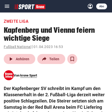
menu
account_circle
Navigation
Anmelden
Abo
close
Schließen
ein-/ausklappen
ZWEITE LIGA
Abonnieren
Kapfenberg und Vienna feiern
wichtige Siege
account_circle
arrow_right
Anmelden
Fußball National
01.04.2023 16:53
pin_drop
arrow_right
Bundesland auswäh
Wien
play_arrow
Anhören
Teilen
bookmark
Merkliste
Von
krone Sport
Suchbegriff
search
Der Kapfenberger SV schreibt im Kampf um den
eingeben
Klassenerhalt in der 2. Fußball-Liga derzeit weiter
positive Schlagzeilen. Die Steirer setzten sich am
Samstag in der Red Bull Arena beim FC Liefering