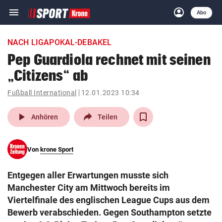
menu
account_circle
Navigation
Anmelden
Abo
close
Schließen
ein-/ausklappen
NACH LIGAPOKAL-DEBAKEL
Abonnieren
Pep Guardiola rechnet mit seinen
„Citizens“ ab
account_circle
arrow_right
Anmelden
Fußball International
12.01.2023 10:34
pin_drop
arrow_right
Bundesland auswäh
Wien
play_arrow
Anhören
Teilen
bookmark
Merkliste
Von
krone Sport
Suchbegriff
search
Entgegen aller Erwartungen musste sich
eingeben
Manchester City am Mittwoch bereits im
Viertelfinale des englischen League Cups aus dem
Bewerb verabschieden. Gegen Southampton setzte