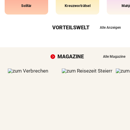
Solitär
Kreuzworträtsel
Mahj
VORTEILSWELT
Alle Anzeigen
MAGAZINE
Alle Magazine