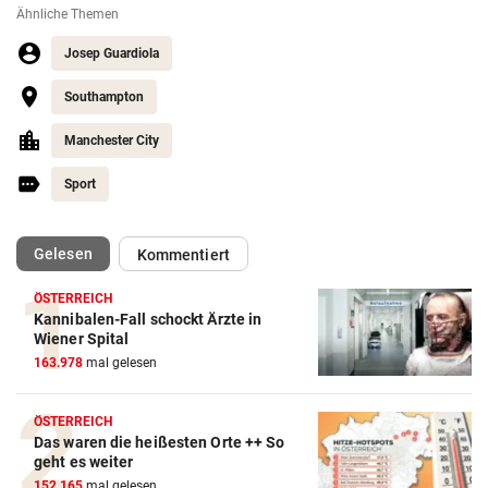
Ähnliche Themen
Josep Guardiola
Southampton
Manchester City
Sport
(ausgewählt)
Gelesen
Kommentiert
ÖSTERREICH
Kannibalen-Fall schockt Ärzte in
Wiener Spital
163.978
mal gelesen
Action-Cam Vergleich
ÖSTERREICH
ZUM VERGLEICH
Das waren die heißesten Orte ++ So
geht es weiter
Crosstrainer Vergleich
152.165
mal gelesen