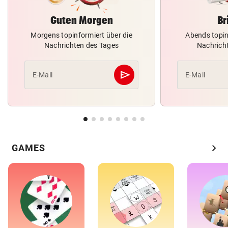
Guten Morgen
Br
Morgens topinformiert über die
Abends topin
Nachrichten des Tages
Nachrich
send
E-Mail
E-Mail
Abschicken
chevron_right
GAMES