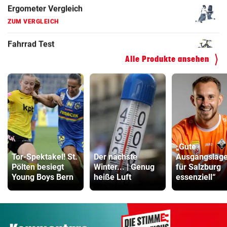
Hoverboard Vergleich
ZUM VERGLEICH
Kinderfahrrad Vergleich
Alle Produkte ansehen
ZUM VERGLEICH
„Gute
Tor-Spektakel! St.
Der nächste
Ausgangslage 
Pölten besiegt
Winter... | Genug
für Salzburg
Young Boys Bern
heiße Luft
essenziell“