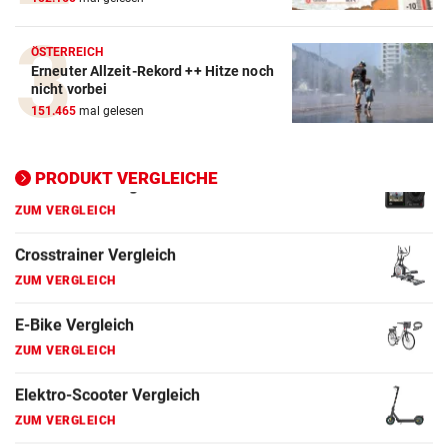
ZUM VERGLEICH
ÖSTERREICH
E-Bike Vergleich
Erneuter Allzeit-Rekord ++ Hitze noch
ZUM VERGLEICH
nicht vorbei
151.465
mal gelesen
Elektro-Scooter Vergleich
ZUM VERGLEICH
PRODUKT VERGLEICHE
Ergometer Vergleich
ZUM VERGLEICH
Fahrrad Test
ZUM VERGLEICH
Fahrradanhänger Vergleich
ZUM VERGLEICH
Faszienrolle Vergleich
ZUM VERGLEICH