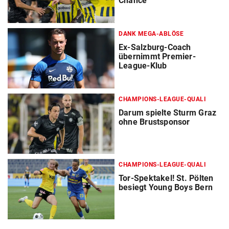
Chance
DANK MEGA-ABLÖSE
Ex-Salzburg-Coach
übernimmt Premier-
League-Klub
CHAMPIONS-LEAGUE-QUALI
Darum spielte Sturm Graz
ohne Brustsponsor
CHAMPIONS-LEAGUE-QUALI
Tor-Spektakel! St. Pölten
besiegt Young Boys Bern