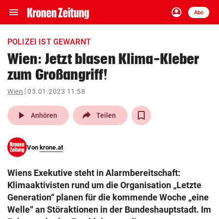
menu
account_circle
Navigation
Anmelden
Abo
close
Schließen
ein-/ausklappen
POLIZEI IST GEWARNT
Abonnieren
Wien: Jetzt blasen Klima-Kleber
zum Großangriff!
account_circle
arrow_right
Anmelden
Wien
03.01.2023 11:58
pin_drop
arrow_right
Bundesland auswäh
Wien
play_arrow
Anhören
Teilen
bookmark
Merkliste
Von
krone.at
Suchbegriff
search
Wiens Exekutive steht in Alarmbereitschaft:
eingeben
Klimaaktivisten rund um die Organisation „Letzte
Generation“ planen für die kommende Woche „eine
Welle“ an Störaktionen in der Bundeshauptstadt. Im