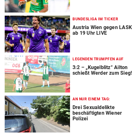
BUNDESLIGA IM TICKER
Austria Wien gegen LASK
ab 19 Uhr LIVE
LEGENDEN TRUMPFEN AUF
3:2 – „Kugelblitz“ Ailton
schießt Werder zum Sieg!
AN NUR EINEM TAG:
Drei Sexualdelikte
beschäftigten Wiener
Polizei