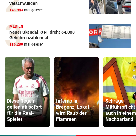
verschwunden
143.983
mal gelesen
MEDIEN
Neuer Skandal! ORF dreht 64.000
Gebührenzahlern ab
116.280
mal gelesen
Diese Regeln
Inferno in
Schräge
gelten ab sofort
Bregenz, Lokal
Mitführpflicht
für die Real-
wird Raub der
auch in einem
Spieler
Flammen
Nachbarland!