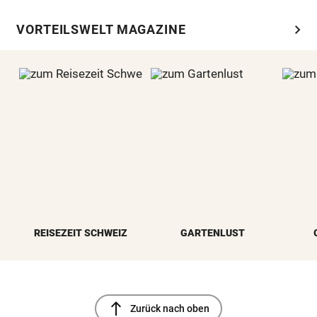
chevron_right
VORTEILSWELT MAGAZINE
REISEZEIT SCHWEIZ
GARTENLUST
north
Zurück nach oben