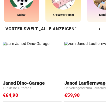
Solitär
Kreuzworträtsel
Mahj
chevron_right
VORTEILSWELT „ALLE ANZEIGEN“
Janod Dino-Garage
Janod Lauflernwa
Für kleine Autofans
Hervorragend zum Laufenle
€64,90
€59,90