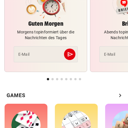
Guten Morgen
Br
Morgens topinformiert über die
Abends topin
Nachrichten des Tages
Nachrich
send
E-Mail
E-Mail
Abschicken
chevron_right
GAMES