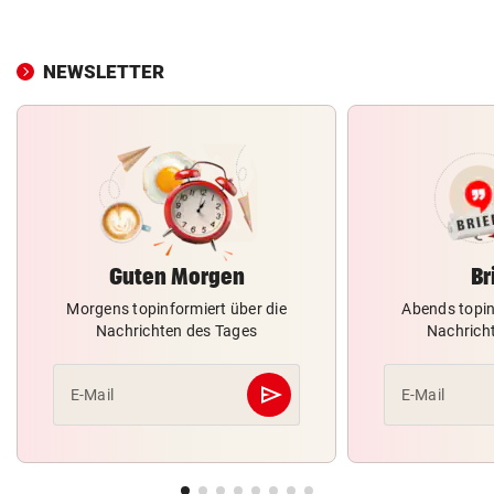
NEWSLETTER
Guten Morgen
Br
Morgens topinformiert über die
Abends topin
Nachrichten des Tages
Nachrich
send
E-Mail
E-Mail
Abschicken