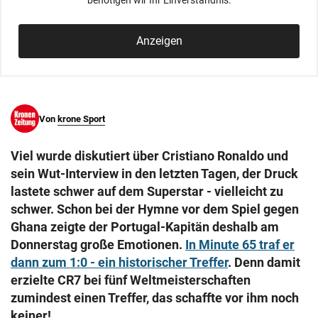
benötigen wir Ihr Einverständnis.
© Krone Multimedia GmbH & Co KG 2026
Muthgasse 2, 1190 Wien
Anzeigen
Von
krone Sport
Viel wurde diskutiert über Cristiano Ronaldo und
sein Wut-Interview in den letzten Tagen, der Druck
lastete schwer auf dem Superstar - vielleicht zu
schwer. Schon bei der Hymne vor dem Spiel gegen
Ghana zeigte der Portugal-Kapitän deshalb am
Donnerstag große Emotionen.
In Minute 65 traf er
dann zum 1:0 - ein historischer Treffer
. Denn damit
erzielte CR7 bei fünf Weltmeisterschaften
zumindest einen Treffer, das schaffte vor ihm noch
keiner!