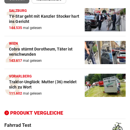
SALZBURG
TV-Star geht mit Kanzler Stocker hart
Action-Cam Vergleich
ins Gericht
144.535
mal gelesen
ZUM VERGLEICH
Crosstrainer Vergleich
WIEN
Cobra stürmt Dorotheum, Täter ist
ZUM VERGLEICH
verschwunden
143.617
mal gelesen
E-Bike Vergleich
ZUM VERGLEICH
VORARLBERG
Traktor-Unglück: Mutter (36) meldet
Elektro-Scooter Vergleich
sich zu Wort
ZUM VERGLEICH
111.602
mal gelesen
Ergometer Vergleich
ZUM VERGLEICH
PRODUKT VERGLEICHE
Fahrrad Test