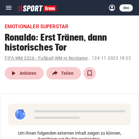
menu
account_circle
Navigation
Anmelden
Abo
close
Schließen
ein-/ausklappen
EMOTIONALER SUPERSTAR
Abonnieren
Ronaldo: Erst Tränen, dann
historisches Tor
account_circle
arrow_right
Anmelden
FIFA WM 2026 - Fußball-WM in Nordamerika
24.11.2022 18:22
pin_drop
arrow_right
Bundesland auswäh
Wien
play_arrow
Anhören
Teilen
bookmark
Merkliste
Suchbegriff
search
eingeben
Um Ihnen folgenden externen Inhalt zeigen zu können,