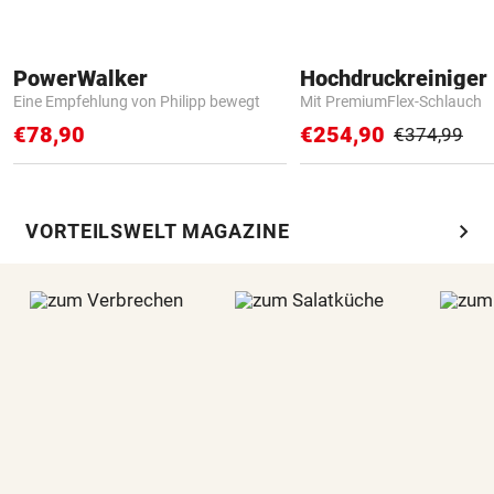
PowerWalker
Hochdruckreiniger 
Eine Empfehlung von Philipp bewegt
Mit PremiumFlex-Schlauch
€78,90
€254,90
€374,99
chevron_right
VORTEILSWELT MAGAZINE