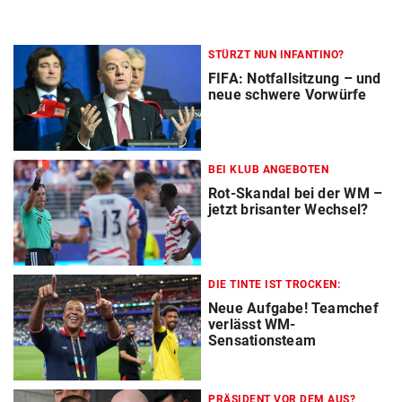
STÜRZT NUN INFANTINO?
FIFA: Notfallsitzung – und
neue schwere Vorwürfe
BEI KLUB ANGEBOTEN
Rot-Skandal bei der WM –
jetzt brisanter Wechsel?
DIE TINTE IST TROCKEN:
Neue Aufgabe! Teamchef
verlässt WM-
Sensationsteam
PRÄSIDENT VOR DEM AUS?