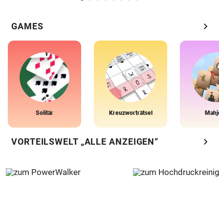
chevron_right
GAMES
Solitär
Kreuzworträtsel
Mahj
chevron_right
VORTEILSWELT „ALLE ANZEIGEN“