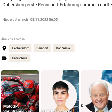
Dobersberg erste Rennsport-Erfahrung sammeln durfte
Niederösterreich
08.11.2022 06:05
Ähnliche Themen
Leobersdorf
Berndorf
Bad Vöslau
Fahrschule
MotoGP:
Sprintrennen in
Das Märchen der