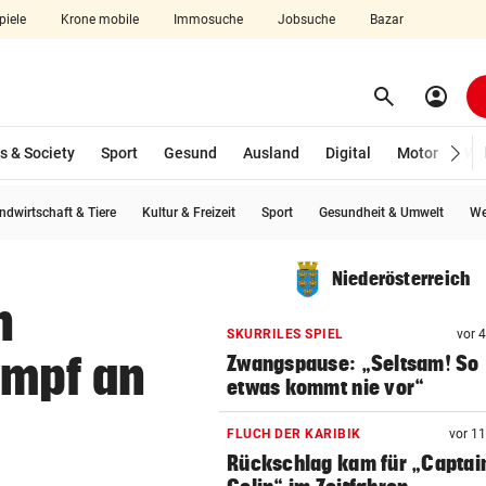
piele
Krone mobile
Immosuche
Jobsuche
Bazar
search
account_circle
Menü aufklappen
Suchen
s & Society
Sport
Gesund
Ausland
Digital
Motor
Wir
ndwirtschaft & Tiere
Kultur & Freizeit
Sport
Gesundheit & Umwelt
We
len
Niederösterreich
n
SKURRILES SPIEL
vor 
ampf an
Zwangspause: „Seltsam! So
etwas kommt nie vor“
FLUCH DER KARIBIK
vor 1
Rückschlag kam für „Captai