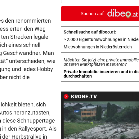
Bahn frei
Suchen auf
POSSE UM ÖFB-CAMPUS
vor 4
es den renommierten
Wie Bezirksvorsteher Nevriv
eressierten den Weg
der MA 7 scheitert
Schnellsuche auf dibeo.at:
ten Strecken legale
ch eines schnell
4933,33 € VON BLINDEM
vor 4
in 
Mietwohnungen in Niederösterreich
rg Geschwandner. Man
Grillhaus-Abzocke: Neuer N
Möchten Sie jetzt eine private Immobilie
tät“ unterscheiden, wie
und weiter geht‘s
unseren Marktplätzen inserieren?
gung und jedes Hobby
Private Immobilie inserieren und in di
UMBAU IM STADION
vor ein
in neuem Tab öffnen
durchschalten
ber nicht die
Druck kennt die SV Ried derz
einzig vom Klo
KRONE.TV
TROTZDEM STARK BEI EM
vor ein
chkeit bieten, sich
Beim Spazieren am Kopf verl
Autos heranzutasten,
„War echt blöd“
em diese Schnuppertage
in den Rallyesport. Als
MARIO KUNASEK FORDERT:
vor ein
i der Herbstrallye in