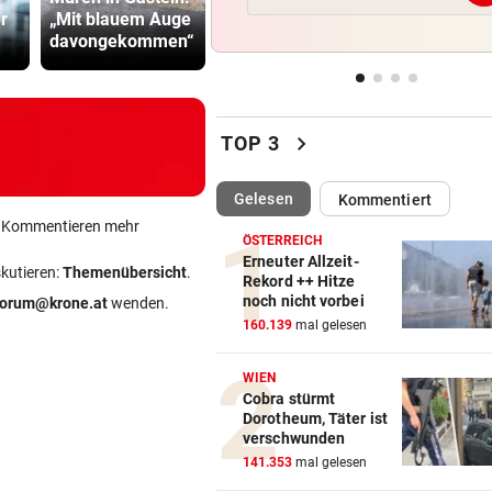
Bullen-Ass: „Dann würde ic
r
„Mit blauem Auge
Name, und weiter
Gefährder,
gegen den WAC jubeln!“
davongekommen“
geht‘s
soll abschi
„EXTREM ANSTRENGEND“
vor 
Arzt auf Auslandsmission:
chevron_right
„Südsudan ist vergessen“
TOP 3
MÜHSAME ENERGIEWENDE
vor 
(ausgewählt)
Gelesen
Kommentiert
Heikler Kraftakt: Neue Wind
ein Kommentieren mehr
brauchen Geduld
ÖSTERREICH
Erneuter Allzeit-
skutieren:
Themenübersicht
.
Rekord ++ Hitze
„KRONE“-KOMMENTAR
vor 
noch nicht vorbei
forum@krone.at
wenden.
Das Märchen der deutschen
160.139
mal gelesen
Autobauer
WIEN
Cobra stürmt
Dorotheum, Täter ist
verschwunden
141.353
mal gelesen