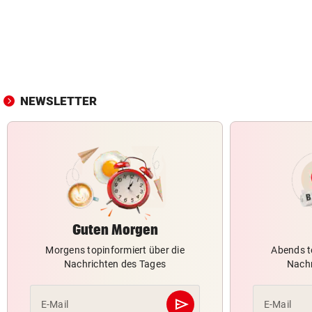
NEWSLETTER
Guten Morgen
Morgens topinformiert über die
Abends t
Nachrichten des Tages
Nachr
send
E-Mail
E-Mail
Abschicken