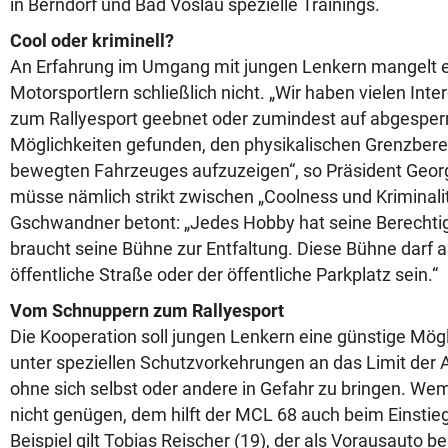
in Berndorf und Bad Vöslau spezielle Trainings.
Cool oder kriminell?
An Erfahrung im Umgang mit jungen Lenkern mangelt 
Motorsportlern schließlich nicht. „Wir haben vielen Int
zum Rallyesport geebnet oder zumindest auf abgesperr
Möglichkeiten gefunden, den physikalischen Grenzberei
bewegten Fahrzeuges aufzuzeigen“, so Präsident Geo
müsse nämlich strikt zwischen „Coolness und Kriminali
Gschwandner betont: „Jedes Hobby hat seine Berechti
braucht seine Bühne zur Entfaltung. Diese Bühne darf a
öffentliche Straße oder der öffentliche Parkplatz sein.“
Vom Schnuppern zum Rallyesport
Die Kooperation soll jungen Lenkern eine günstige Mögli
unter speziellen Schutzvorkehrungen an das Limit der 
ohne sich selbst oder andere in Gefahr zu bringen. W
nicht genügen, dem hilft der MCL 68 auch beim Einstieg 
Beispiel gilt Tobias Reischer (19), der als Vorausauto be