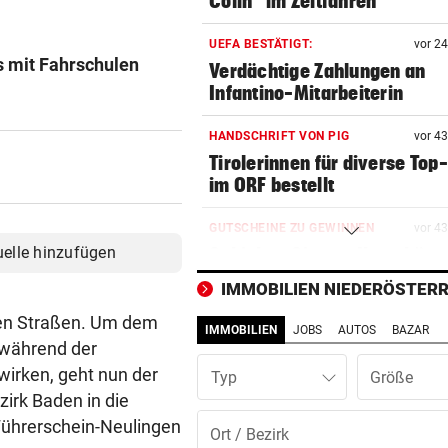
Colin“ im Zeitfahren
UEFA BESTÄTIGT:
vor 2
s mit Fahrschulen
Verdächtige Zahlungen an
Infantino-Mitarbeiterin
HANDSCHRIFT VON PIG
vor 4
Tirolerinnen für diverse Top
im ORF bestellt
GUTSCHEINE ZU GEWINNEN
vor 4
uelle hinzufügen
Schicken Sie uns Ihr schöns
Katzenfoto!
IMMOBILIEN NIEDERÖSTERR
den Straßen. Um dem
NOCH IMMER OHNE PASS
vor 4
IMMOBILIEN
JOBS
AUTOS
BAZAR
GZSZ-Star Olivia über ihr Le
 während der
Österreich
irken, geht nun der
Typ
irk Baden in die
VORSCHLAG FÜR ROUTE
vor 4
 Führerschein-Neulingen
Land Salzburg hält dem S-Li