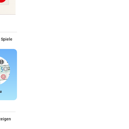
 Spiele
u
Snake
zeigen