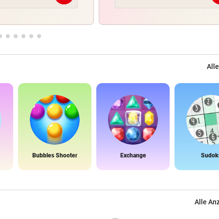
Alle
Bubbles Shooter
Exchange
Sudok
Alle An