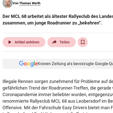
Von
Thomas Werth
© Krone Multimedia GmbH & Co KG 2026
Muthgasse 2, 1190 Wien
Der MCL 68 arbeitet als ältester Rallyeclub des Lande
zusammen, um junge Roadrunner zu „bekehren“.
play_arrow
Artikel anhören
Teilen
Kronen Zeitung als bevorzugte Google-Q
Illegale Rennen sorgen zunehmend für Probleme auf 
gefährlichen Trend der Roadrunner-Treffen, die gerade
Coronapandemie immer beliebter wurden, entgegenzuw
renommierte Rallyeclub MCL 68 aus Leobersdorf im Bez
Offensive. Mit der Fahrschule Easy Drivers bietet man