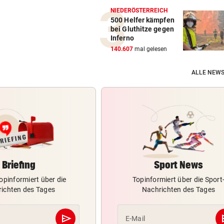
NIEDERÖSTERREICH
500 Helfer kämpfen
bei Gluthitze gegen
Inferno
140.607
mal gelesen
ALLE NEWS
Briefing
Sport News
opinformiert über die
Topinformiert über die Sport
ichten des Tages
Nachrichten des Tages
send
s
E-Mail
Abschicken