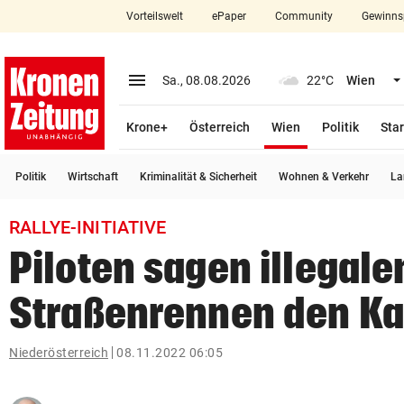
Vorteilswelt
ePaper
Community
Gewinns
close
Schließen
menu
Menü aufklappen
Sa., 08.08.2026
22°C
Wien
Abonnieren
(ausgewählt)
Krone+
Österreich
Wien
Politik
Star
account_circle
arrow_right
Anmelden
Politik
Wirtschaft
Kriminalität & Sicherheit
Wohnen & Verkehr
La
pin_drop
arrow_right
Bundesland auswäh
Wien
RALLYE-INITIATIVE
bookmark
Merkliste
Piloten sagen illegale
Straßenrennen den K
Suchbegriff
search
eingeben
Niederösterreich
08.11.2022 06:05