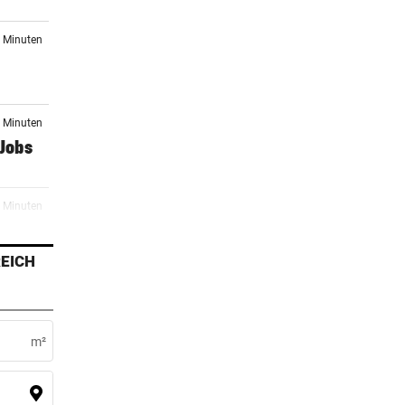
4 Minuten
3 Minuten
-Jobs
3 Minuten
tes
EICH
3 Minuten
ben in
m²
4 Minuten
nk die