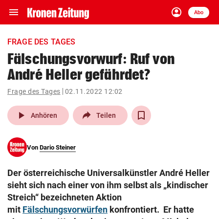
menu
account_circle
Navigation
Anmelden
Abo
close
Schließen
ein-/ausklappen
FRAGE DES TAGES
Abonnieren
Fälschungsvorwurf: Ruf von
André Heller gefährdet?
account_circle
arrow_right
Anmelden
Frage des Tages
02.11.2022 12:02
pin_drop
arrow_right
Bundesland auswäh
Wien
play_arrow
Anhören
Teilen
bookmark
Merkliste
Von
Dario Steiner
Suchbegriff
search
Der österreichische Universalkünstler André Heller
eingeben
sieht sich nach einer von ihm selbst als „kindischer
Streich“ bezeichneten Aktion
mit
Fälschungsvorwürfen
konfrontiert. Er hatte