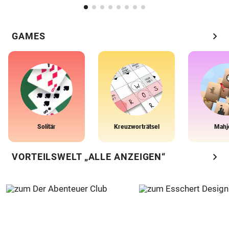
chevron_right
GAMES
Solitär
Kreuzworträtsel
Mahj
chevron_right
VORTEILSWELT „ALLE ANZEIGEN“