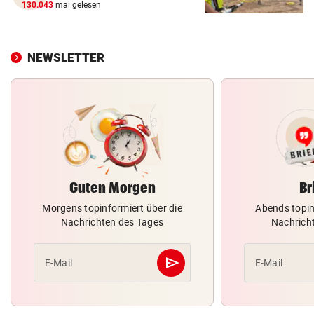
130.043
mal gelesen
NEWSLETTER
Guten Morgen
Br
Morgens topinformiert über die
Abends topin
Nachrichten des Tages
Nachrich
send
E-Mail
E-Mail
Abschicken