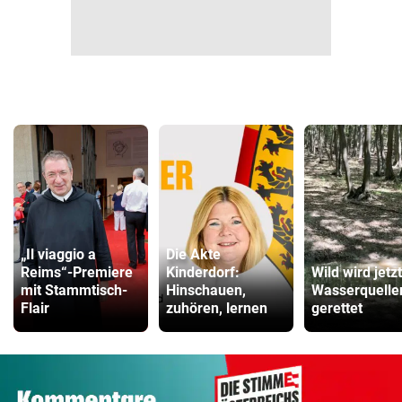
„Il viaggio a
Die Akte
Reims“-Premiere
Kinderdorf:
Wild wird jetz
mit Stammtisch-
Hinschauen,
Wasserquelle
Flair
zuhören, lernen
gerettet