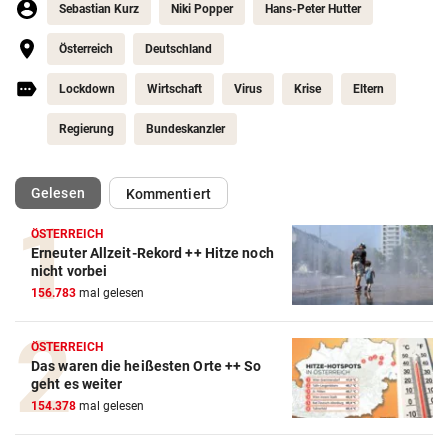
Sebastian Kurz
Niki Popper
Hans-Peter Hutter
Österreich
Deutschland
Lockdown
Wirtschaft
Virus
Krise
Eltern
Regierung
Bundeskanzler
(ausgewählt)
Gelesen
Kommentiert
ÖSTERREICH
Erneuter Allzeit-Rekord ++ Hitze noch
nicht vorbei
156.783
mal gelesen
ÖSTERREICH
Das waren die heißesten Orte ++ So
geht es weiter
154.378
mal gelesen