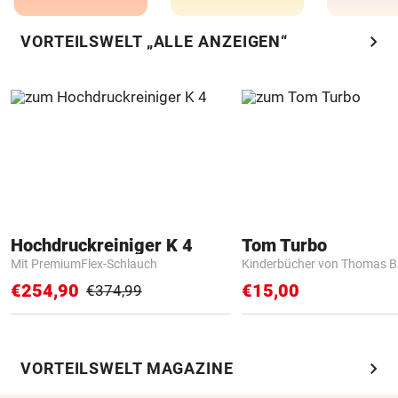
chevron_right
VORTEILSWELT „ALLE ANZEIGEN“
Hochdruckreiniger K 4
Tom Turbo
Mit PremiumFlex-Schlauch
Kinderbücher von Thomas B
€254,90
€15,00
€374,99
chevron_right
VORTEILSWELT MAGAZINE