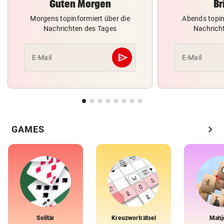
Guten Morgen
Br
Morgens topinformiert über die
Abends topin
Nachrichten des Tages
Nachrich
send
E-Mail
E-Mail
Abschicken
chevron_right
GAMES
Solitär
Kreuzworträtsel
Mahj