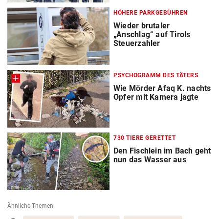
HÖHERE PARKGEBÜHREN
Wieder brutaler
„Anschlag“ auf Tirols
Steuerzahler
PSYCHOGRAMM DES TÄTERS
Wie Mörder Afaq K. nachts
Opfer mit Kamera jagte
730 TIERE GERETTET
Den Fischlein im Bach geht
nun das Wasser aus
Ähnliche Themen