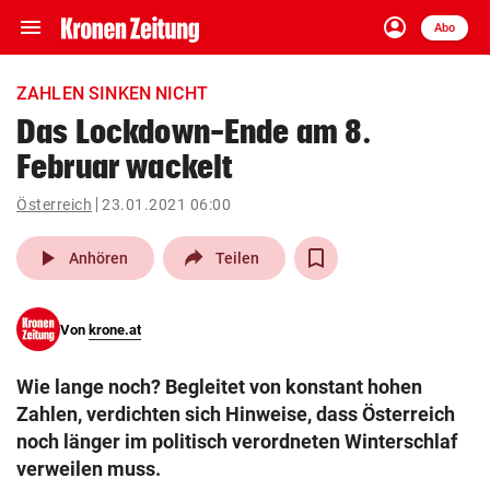
menu
account_circle
Navigation
Anmelden
Abo
close
Schließen
ein-/ausklappen
ZAHLEN SINKEN NICHT
Abonnieren
Das Lockdown-Ende am 8.
Februar wackelt
account_circle
arrow_right
Anmelden
Österreich
23.01.2021 06:00
pin_drop
arrow_right
Bundesland auswäh
Wien
play_arrow
Anhören
Teilen
bookmark
Merkliste
Von
krone.at
Suchbegriff
search
Wie lange noch? Begleitet von konstant hohen
eingeben
Zahlen, verdichten sich Hinweise, dass Österreich
noch länger im politisch verordneten Winterschlaf
verweilen muss.