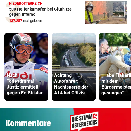
NIEDERÖSTERREICH
500 Helfer kämpfen bei Gluthitze
gegen Inferno
137.257
mal gelesen
Nach
Achtung
„Habe Fiakerl
Todesdrama!
Autofahrer:
mit dem
Justiz ermittelt
Nachtsperre der
Bürgermeiste
gegen Ex-Skistar
A14 bei Götzis
gesungen“