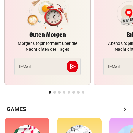
Guten Morgen
Br
Morgens topinformiert über die
Abends topin
Nachrichten des Tages
Nachrich
send
E-Mail
E-Mail
Abschicken
chevron_right
GAMES