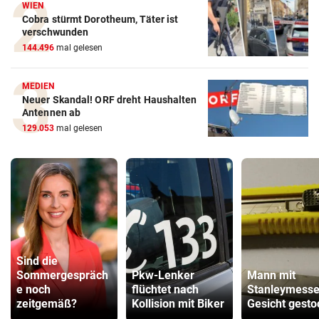
WIEN
Cobra stürmt Dorotheum, Täter ist
verschwunden
144.496
mal gelesen
MEDIEN
Neuer Skandal! ORF dreht Haushalten
Antennen ab
129.053
mal gelesen
Sind die
Sommergespräch
Pkw-Lenker
Mann mit
e noch
flüchtet nach
Stanleymesse
zeitgemäß?
Kollision mit Biker
Gesicht gest