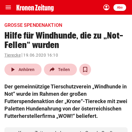
menu
account_circle
Navigation
Anmelden
Abo
close
Schließen
ein-/ausklappen
GROSSE SPENDENAKTION
Abonnieren
Hilfe für Windhunde, die zu „Not-
Fellen“ wurden
account_circle
arrow_right
Anmelden
Tierecke
19.06.2020 16:10
pin_drop
arrow_right
Bundesland auswäh
Wien
play_arrow
Anhören
Teilen
bookmark
Merkliste
Der gemeinnützige Tierschutzverein „Windhunde in
Not“ wurde im Rahmen der großen
Suchbegriff
Futterspendenaktion der „Krone“-Tierecke mit zwei
search
eingeben
Paletten Hundenahrung von der österreichischen
Futterherstellerfirma „WOW!“ beliefert.