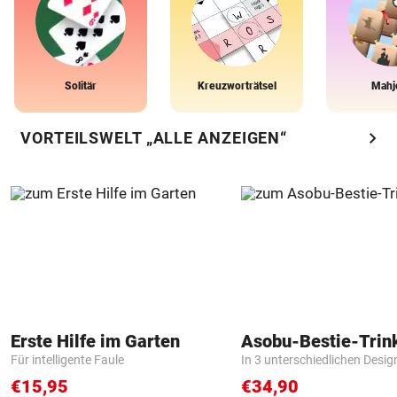
Solitär
Kreuzworträtsel
Mahj
chevron_right
VORTEILSWELT „ALLE ANZEIGEN“
Erste Hilfe im Garten
Asobu-Bestie-Trin
Für intelligente Faule
In 3 unterschiedlichen Desig
€15,95
€34,90