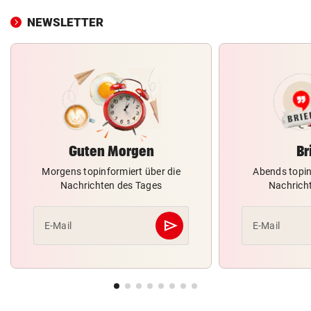
NEWSLETTER
Guten Morgen
Br
Morgens topinformiert über die
Abends topin
Nachrichten des Tages
Nachrich
send
E-Mail
E-Mail
Abschicken