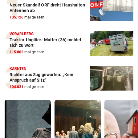
Neuer Skandal! ORF dreht Haushalten
Antennen ab
135.126
mal gelesen
VORARLBERG
Traktor-Unglück: Mutter (36) meldet
sich zu Wort
115.802
mal gelesen
KÄRNTEN
Richter aus Zug geworfen: „Kein
Anspruch auf Sitz“
104.831
mal gelesen