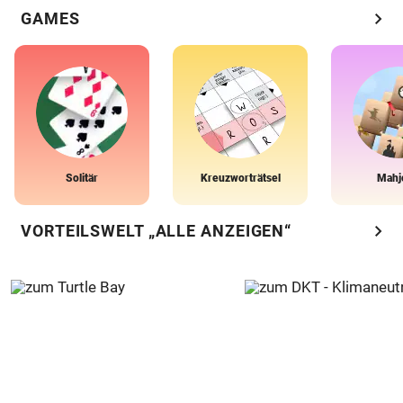
chevron_right
GAMES
Solitär
Kreuzworträtsel
Mahj
chevron_right
VORTEILSWELT „ALLE ANZEIGEN“