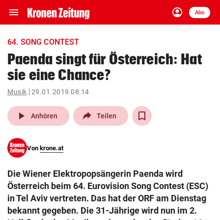
menu
account_circle
Navigation
Anmelden
Abo
close
Schließen
ein-/ausklappen
64. SONG CONTEST
Abonnieren
Paenda singt für Österreich: Hat
sie eine Chance?
account_circle
arrow_right
Anmelden
Musik
29.01.2019 08:14
pin_drop
arrow_right
Bundesland auswäh
Wien
play_arrow
Anhören
Teilen
bookmark
Merkliste
Von
krone.at
Suchbegriff
search
Die Wiener Elektropopsängerin Paenda wird
eingeben
Österreich beim 64. Eurovision Song Contest (ESC)
in Tel Aviv vertreten. Das hat der ORF am Dienstag
bekannt gegeben. Die 31-Jährige wird nun im 2.