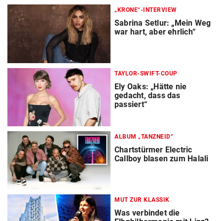
„KRONE“-INTERVIEW
Sabrina Setlur: „Mein Weg
war hart, aber ehrlich“
TAYLOR-SWIFT-COUP
Ely Oaks: „Hätte nie
gedacht, dass das
passiert“
ALBUM „TANZNEID“
Chartstürmer Electric
Callboy blasen zum Halali
MUT ZUR KLASSIK
Was verbindet die