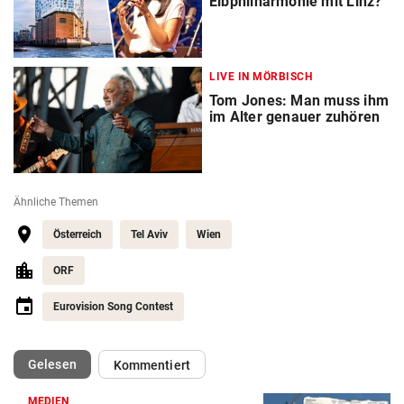
Elbphilharmonie mit Linz?
LIVE IN MÖRBISCH
Tom Jones: Man muss ihm
im Alter genauer zuhören
Ähnliche Themen
Österreich
Tel Aviv
Wien
ORF
Eurovision Song Contest
(ausgewählt)
Gelesen
Kommentiert
MEDIEN