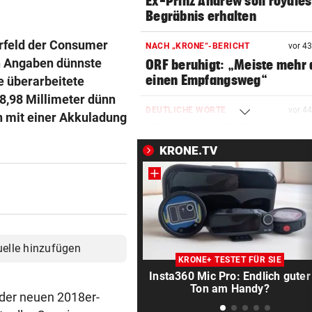
Ex-Prinz Andrew soll royales
Begräbnis erhalten
orfeld der Consumer
NACH „KRONE“-BERICHT
vor 4
n Angaben dünnste
ORF beruhigt: „Meiste mehr 
einen Empfangsweg“
e überarbeitete
 8,98 Millimeter dünn
DEUTLICHE WORTE
vor 4
n mit einer Akkuladung
„Katastrophal“: Benatia rec
mit Ex-Klub ab
KRONE.TV
WAREN ES JÄGER?
vor ein
Frau entdeckte Einschussloc
ihrem Auto
JEDE 5. IST GEFÄHRDET
vor ein
uelle hinzufügen
Armut: Kindererziehung kost
KRONE+ TESTET FÜR SIE
Frauen die Pension
Insta360 Mic Pro: Endlich guter
Ton am Handy?
 der neuen 2018er-
MIT DROGEN IM GEPÄCK
vor ein