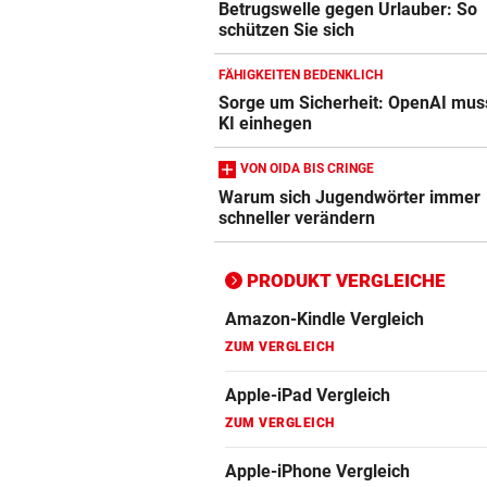
Betrugswelle gegen Urlauber: So
ZUM VERGLEICH
schützen Sie sich
Apple-iPad Vergleich
FÄHIGKEITEN BEDENKLICH
ZUM VERGLEICH
Sorge um Sicherheit: OpenAI mus
KI einhegen
Apple-iPhone Vergleich
VON OIDA BIS CRINGE
ZUM VERGLEICH
Warum sich Jugendwörter immer
schneller verändern
Apple Macbook Vergleich
ZUM VERGLEICH
PRODUKT VERGLEICHE
Bluetooth Lautsprecher Vergleich
ZUM VERGLEICH
DSL Speedtest
ZUM VERGLEICH
Fernseher Vergleich
ZUM VERGLEICH