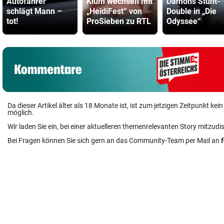
Autofahrer
Klum wechselt mit
Damons Stunt-
schlägt Mann –
„HeidiFest“ von
Double in „Die
tot!
ProSieben zu RTL
Odyssee“
Da dieser Artikel älter als 18 Monate ist, ist zum jetzigen Zeitpunkt k
möglich.
Wir laden Sie ein, bei einer aktuelleren themenrelevanten Story mitzudi
Bei Fragen können Sie sich gern an das Community-Team per Mail an