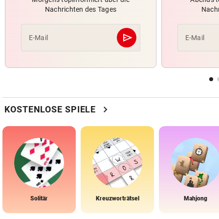
Nachrichten des Tages
Nachr
send
E-Mail
E-Mail
Abschicken
chevron_right
KOSTENLOSE SPIELE
Solitär
Kreuzworträtsel
Mahjong