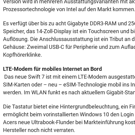
Version wird in mehreren Ausstattungsvarianten mit akt
Prozessortechnologie von Intel auf den Markt kommen
Es verfügt über bis zu acht Gigabyte DDR3-RAM und 25
Speicher, das 14-Zoll-Display ist ein Touchscreen und bi
Auflösung. Die Anschlussausstattung ist ein Tribut an 
Gehäuse: Zweimal USB-C für Peripherie und zum Aufla
Kopfhörerklinke.
LTE-Modem für mobiles Internet an Bord
Das neue Swift 7 ist mit einem LTE-Modem ausgestatt
SIM-Karten oder – neu – eSIM-Technologie mobil ins In
werden. Im WLAN funkt es nach aktuellem Gigabit-Sta
Die Tastatur bietet eine Hintergrundbeleuchtung, ein F
ermöglicht beim vorinstallierten Windows 10 den Login
Acers neue Ultrabook-Flunder bei Markteinführung kost
Hersteller noch nicht verraten.