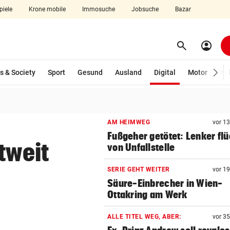
piele
Krone mobile
Immosuche
Jobsuche
Bazar
search
account_circle
Menü aufklappen
Suchen
(ausgewählt)
s & Society
Sport
Gesund
Ausland
Digital
Motor
Wir
len
AM HEIMWEG
vor 1
Fußgeher getötet: Lenker flü
tweit
von Unfallstelle
SERIE GEHT WEITER
vor 1
Säure-Einbrecher in Wien-
Ottakring am Werk
ALLE TITEL WEG, ABER:
vor 3