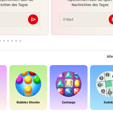
ichten des Tages
Nachrichten des Tages
send
s
E-Mail
Abschicken
Alle
Bubbles Shooter
Exchange
Sudok