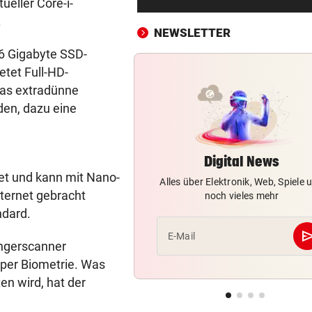
ueller Core-i-
Mädchen (8) von E-Scooter-
.
Fahrer niedergerast
NEWSLETTER
6 Gigabyte SSD-
BEI FLUCHTVERSUCH
vor ein
etet Full-HD-
Polizisten von Motorradfahre
mitgeschleift
das extradünne
den, dazu eine
EINSATZ IN WOLFURT
vor ein
Traktor während der Fahrt in
Flammen aufgegangen
Digital News
et und kann mit Nano-
Alles über Elektronik, Web, Spiele 
NIMMT SPRICHWORT ERNST
vor ein
ternet gebracht
noch vieles mehr
Schweizer Influencer frisst 
ndard.
echten Besen
se
E-Mail
ingerscanner
LIZENZEN FEHLEN
vor ein
 per Biometrie. Was
Zwei Bullen-Talente sind noc
der Warteschleife
en wird, hat der
VERANSTALTER GESCHOCKT
vor ein