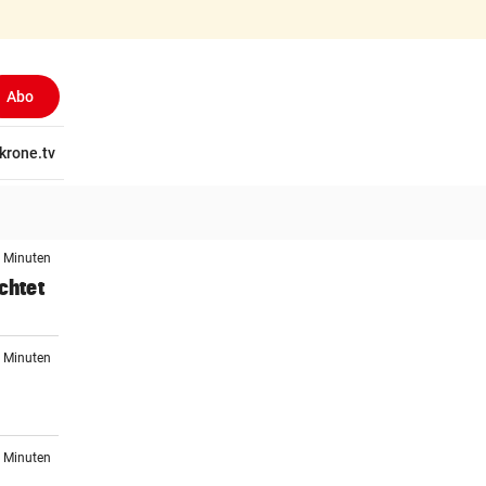
Abo
tschaft
krone.tv
Wissen
Gericht
Kolumnen
Freizeit
Reise
Ti
3 Minuten
chtet
9 Minuten
5 Minuten