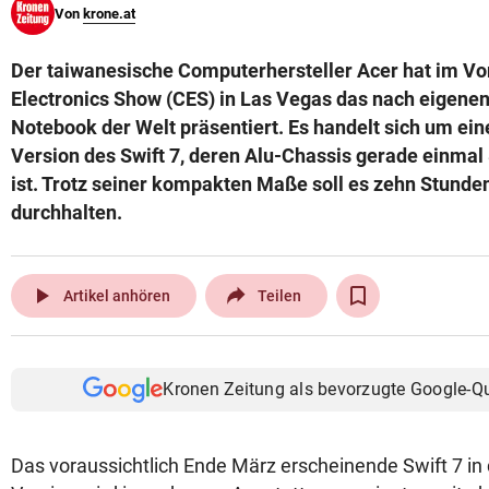
Von
krone.at
© Krone Multimedia GmbH & Co KG 2026
Muthgasse 2, 1190 Wien
Der taiwanesische Computerhersteller Acer hat im V
Electronics Show (CES) in Las Vegas das nach eigene
Notebook der Welt präsentiert. Es handelt sich um ein
Version des Swift 7, deren Alu-Chassis gerade einmal
ist. Trotz seiner kompakten Maße soll es zehn Stunde
durchhalten.
play_arrow
Artikel anhören
Teilen
Kronen Zeitung als bevorzugte Google-Q
Das voraussichtlich Ende März erscheinende Swift 7 in