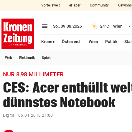
Vorteilswelt
ePaper
Community
Gewinns
close
Schließen
menu
Menü aufklappen
So., 09.08.2026
24°C
Wien
Abonnieren
Krone+
Österreich
Wien
Politik
Star
account_circle
arrow_right
Anmelden
Web
Elektronik
Spiele
pin_drop
arrow_right
Bundesland auswäh
Wien
NUR 8,98 MILLIMETER
bookmark
Merkliste
CES: Acer enthüllt wel
dünnstes Notebook
Suchbegriff
search
eingeben
Digital
06.01.2018 21:00