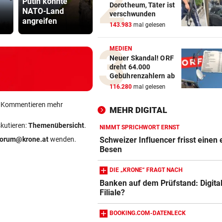
Putin könnte
soll royales
Drohung: 3
Dorotheum, Täter ist
URSACHE WOHL BEKANNT
vor 
NATO-Land
Begräbnis
Besucher 
verschwunden
Wohnungsbrand mitten in Na
angreifen
erhalten
Festival ve
143.983
mal gelesen
Bewohner evakuiert
MEDIEN
RÜCKSCHLAG VOR US OPEN
vor 
Neuer Skandal! ORF
Sabalenka und Pegula in Tor
dreht 64.000
früh ausgeschieden
Gebührenzahlern ab
116.280
mal gelesen
SEGELN:
vor 
ein Kommentieren mehr
OeSV-Duos bei Olympia-Test
MEHR DIGITAL
LA auf Endrang acht
skutieren:
Themenübersicht
.
NIMMT SPRICHWORT ERNST
Schweizer Influencer frisst einen
forum@krone.at
wenden.
Besen
DIE „KRONE“ FRAGT NACH
Banken auf dem Prüfstand: Digital
Filiale?
BOOKING.COM-DATENLECK
Amazon-Kindle Vergleich