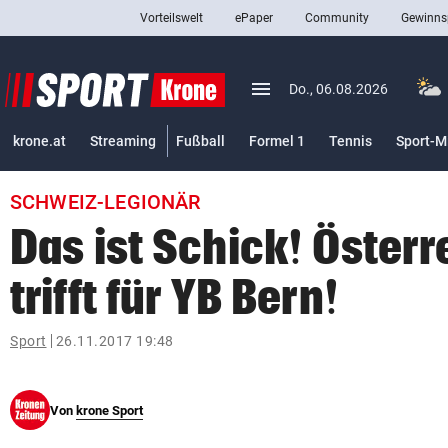
Vorteilswelt
ePaper
Community
Gewinns
close
Schließen
menu
Menü aufklappen
Do., 06.08.2026
Abonnieren
krone.at
Streaming
Fußball
Formel 1
Tennis
Sport-M
account_circle
arrow_right
Anmelden
SCHWEIZ-LEGIONÄR
pin_drop
arrow_right
Bundesland auswäh
Wien
Das ist Schick! Österr
bookmark
Merkliste
trifft für YB Bern!
Suchbegriff
Sport
26.11.2017 19:48
search
eingeben
Von
krone Sport