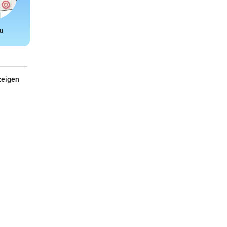
u
Snake
zeigen
Erste Hilfe im Garten
Für intelligente Faule