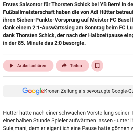
Erstes Saisontor für Thorsten Schick bei YB Bern! In d
© Krone Multimedia GmbH & Co KG 2026
Fußballmeisterschaft haben die von Adi Hütter betre
Muthgasse 2, 1190 Wien
ihren Sieben-Punkte-Vorsprung auf Meister FC Basel 
dank einem 2:1-Auswärtssieg am Sonntag beim FC Lu
dank Thorsten Schick, der nach der Halbzeitpause ei
in der 85. Minute das 2:0 besorgte.
play_arrow
Artikel anhören
Teilen
Kronen Zeitung als bevorzugte Google-Q
Hütter hatte nach einer schwachen Vorstellung seiner 
einer halben Stunde Spieler aufwärmen lassen - unter 
Sulejmani, dem er eigentlich eine Pause hatte gönnen 