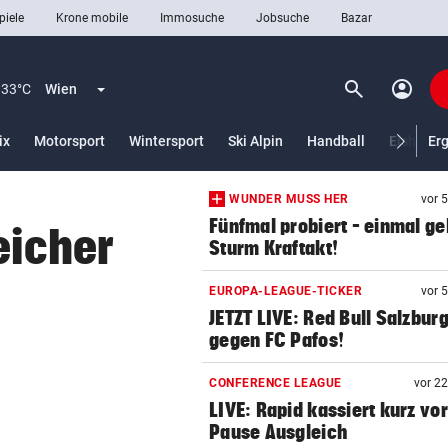
piele
Krone mobile
Immosuche
Jobsuche
Bazar
search
account_circle
Menü aufklappen
Suchen
33°C
Wien
ix
Motorsport
Wintersport
Ski Alpin
Handball
Eishocke
Er
WUNDER MUSS HER
vor 
len
Fünfmal probiert – einmal ge
eicher
Sturm Kraftakt!
EUROPA-LEAGUE-TICKER
vor 
JETZT LIVE: Red Bull Salzbur
gegen FC Pafos!
CONFERENCE LEAGUE
vor 2
LIVE: Rapid kassiert kurz vor
Pause Ausgleich