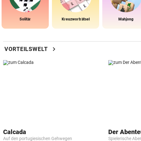
Solitär
Kreuzworträtsel
Mahjong
chevron_right
VORTEILSWELT
Calcada
Der Abente
Auf den portugiesischen Gehwegen
Spielerische Abe