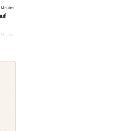
5 Minuten
auf
3 Minuten
5 Minuten
5 Minuten
Guten Morgen
Morgens topinformiert über die
5 Minuten
Nachrichten des Tages