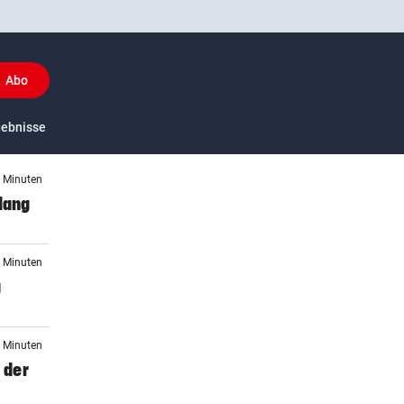
Abo
y
gebnisse
US-Sport
5 Minuten
lang
5 Minuten
g
2 Minuten
 der