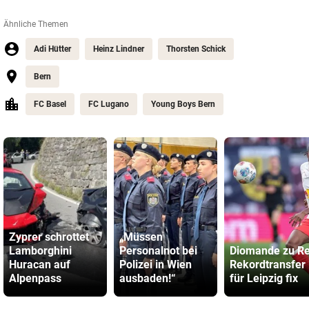
Ähnliche Themen
Adi Hütter
Heinz Lindner
Thorsten Schick
Bern
FC Basel
FC Lugano
Young Boys Bern
Zyprer schrottet
„Müssen
Lamborghini
Personalnot bei
Diomande zu Re
Huracan auf
Polizei in Wien
Rekordtransfer
Alpenpass
ausbaden!“
für Leipzig fix