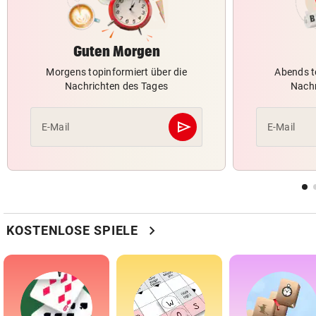
Guten Morgen
Morgens topinformiert über die
Abends t
Nachrichten des Tages
Nachr
send
E-Mail
E-Mail
Abschicken
chevron_right
KOSTENLOSE SPIELE