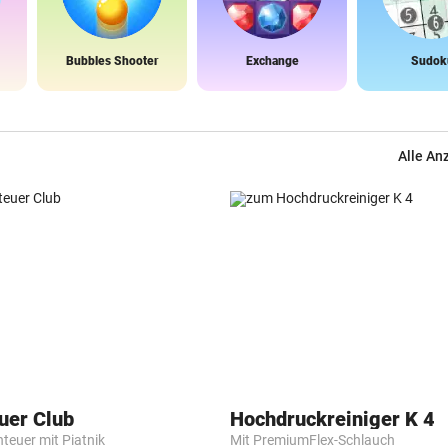
Bubbles Shooter
Exchange
Sudok
Alle An
uer Club
Hochdruckreiniger K 4
nteuer mit Piatnik
Mit PremiumFlex-Schlauch