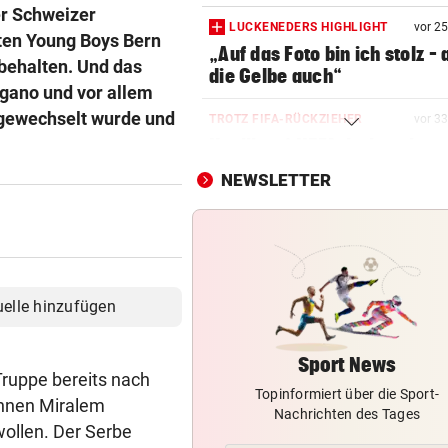
er Schweizer
LUCKENEDERS HIGHLIGHT
vor 2
uten Young Boys Bern
„Auf das Foto bin ich stolz – 
behalten. Und das
die Gelbe auch“
gano und vor allem
ngewechselt wurde und
TROTZ FIFA-RÜCKZIEHER
vor 3
Knallhart! UEFA droht schon
wieder mit WM-Boykott
NEWSLETTER
2. LIGA
vor 3
Wacker fordert den großen
Aufstiegsfavoriten
FIFA IN DER KRITIK
vor 3
uelle hinzufügen
Wie Infantino jetzt in den
Angriffsmodus schaltet
Sport News
Truppe bereits nach
Topinformiert über die Sport-
LEIPZIGS SEIWALD
vor 3
ihnen Miralem
Nachrichten des Tages
„Er ist wie der Liebling aller
wollen. Der Serbe
Schwiegermütter!“