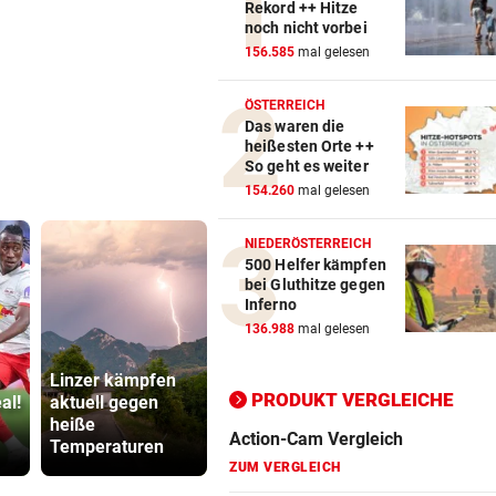
Rekord ++ Hitze
noch nicht vorbei
156.585
mal gelesen
Action-Cam Vergleich
ÖSTERREICH
ZUM VERGLEICH
Das waren die
heißesten Orte ++
Crosstrainer Vergleich
So geht es weiter
154.260
mal gelesen
ZUM VERGLEICH
E-Bike Vergleich
NIEDERÖSTERREICH
500 Helfer kämpfen
ZUM VERGLEICH
bei Gluthitze gegen
Inferno
Elektro-Scooter Vergleich
136.988
mal gelesen
ZUM VERGLEICH
Linzer kämpfen
Siebenjähriger
Ergometer Vergleich
PRODUKT VERGLEICHE
al!
aktuell gegen
Bub auf der
Cobra stür
heiße
Straße von Auto
Dorotheum,
ZUM VERGLEICH
Temperaturen
gerammt
ist versch
Fahrrad Test