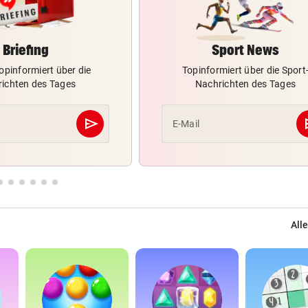
Briefing
Sport News
opinformiert über die
Topinformiert über die Sport
ichten des Tages
Nachrichten des Tages
send
s
E-Mail
Abschicken
Alle