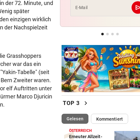
n der 72. Minute, und
se
E-Mail
Wenig später
NHL-ASS HAUTNAH
vor 3
en einzigen wirklich
Marco Kasper: „Brenne fürs
in der Nachspielzeit
Eishockey wie mit 16!“
NÄCHSTER FINNE KOMMT
vor 4
Pioneers werden immer meh
 die Grasshoppers
den „Pioneerit“
rcher war das ein
Yakin-Tabelle" (seit
 Bern Zweiter waren.
r elf Auftritten unter
türmer Marco Djuricin
chevron_right
TOP 3
n.
(ausgewählt)
Gelesen
Kommentiert
ÖSTERREICH
Erneuter Allzeit-