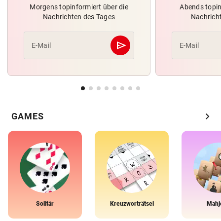
Morgens topinformiert über die
Abends topin
Nachrichten des Tages
Nachrich
send
E-Mail
E-Mail
Abschicken
chevron_right
GAMES
Solitär
Kreuzworträtsel
Mahj