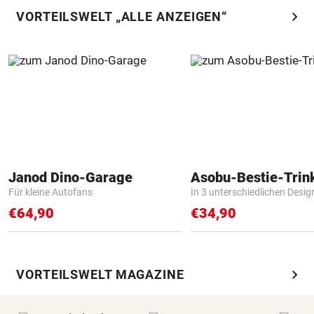
chevron_right
VORTEILSWELT „ALLE ANZEIGEN“
Janod Dino-Garage
Asobu-Bestie-Trin
Für kleine Autofans
In 3 unterschiedlichen Desig
€64,90
€34,90
chevron_right
VORTEILSWELT MAGAZINE