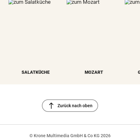
SALATKÜCHE
MOZART
north
Zurück nach oben
© Krone Multimedia GmbH & Co KG 2026