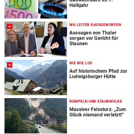
Halbjahr
WK-LEITER RAUSGEWORFEN
Aussagen von Thaler
sorgen vor Gericht für
Staunen
NIX WIE LOS
Auf historischem Pfad zur
Ludwigsburger Hütte
RUMPELN UND STAUBWOLKE
Massiver Felssturz: „Zum
Glück niemand verletzt!“