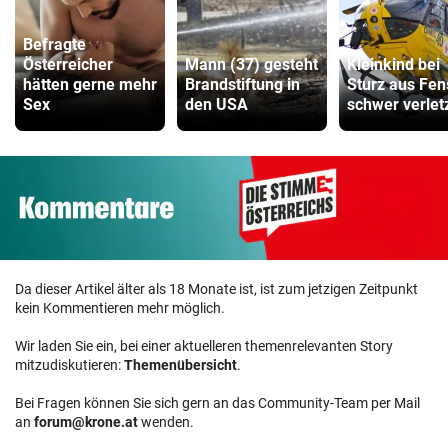
Befragte
Österreicher
Mann (37) gesteht
Kleinkind bei
hätten gerne mehr
Brandstiftung in
Sturz aus Fen
Sex
den USA
schwer verlet
Da dieser Artikel älter als 18 Monate ist, ist zum jetzigen Zeitpunkt
kein Kommentieren mehr möglich.
Wir laden Sie ein, bei einer aktuelleren themenrelevanten Story
mitzudiskutieren:
Themenübersicht
.
Bei Fragen können Sie sich gern an das Community-Team per Mail
an
forum@krone.at
wenden.