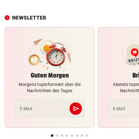
NEWSLETTER
Guten Morgen
Br
Morgens topinformiert über die
Abends topin
Nachrichten des Tages
Nachrich
send
E-Mail
E-Mail
Abschicken