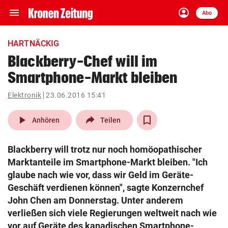
menu
account_circle
Navigation
Anmelden
Abo
close
Schließen
ein-/ausklappen
HARTNÄCKIG
Abonnieren
Blackberry-Chef will im
Smartphone-Markt bleiben
account_circle
arrow_right
Anmelden
Elektronik
23.06.2016 15:41
pin_drop
arrow_right
Bundesland auswäh
Wien
play_arrow
Anhören
Teilen
bookmark
Merkliste
Blackberry will trotz nur noch homöopathischer
Marktanteile im Smartphone-Markt bleiben. "Ich
Suchbegriff
glaube nach wie vor, dass wir Geld im Geräte-
search
eingeben
Geschäft verdienen können", sagte Konzernchef
John Chen am Donnerstag. Unter anderem
verließen sich viele Regierungen weltweit nach wie
vor auf Geräte des kanadischen Smartphone-