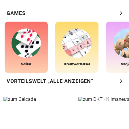
chevron_right
GAMES
Solitär
Kreuzworträtsel
Mahj
chevron_right
VORTEILSWELT „ALLE ANZEIGEN“