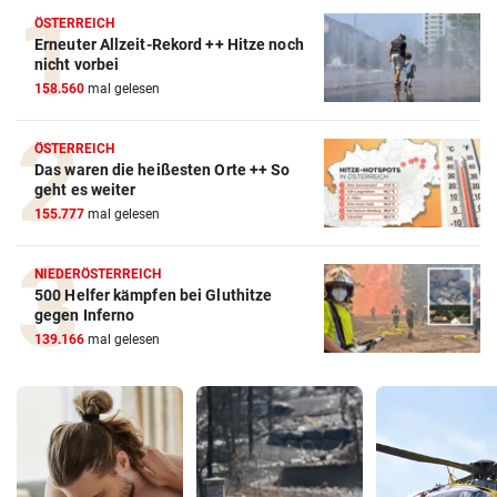
ÖSTERREICH
Erneuter Allzeit-Rekord ++ Hitze noch
nicht vorbei
158.560
mal gelesen
ÖSTERREICH
Das waren die heißesten Orte ++ So
geht es weiter
155.777
mal gelesen
NIEDERÖSTERREICH
500 Helfer kämpfen bei Gluthitze
gegen Inferno
139.166
mal gelesen