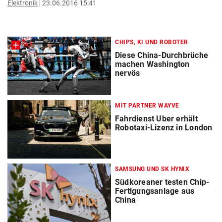
Elektronik
23.06.2016 15:41
CHIPS, KI UND ROBOTER
Diese China-Durchbrüche
machen Washington
nervös
MIT PARTNER WAYVE
Fahrdienst Uber erhält
Robotaxi-Lizenz in London
SAMSUNG UND SK HYNIX
Südkoreaner testen Chip-
Fertigungsanlage aus
China