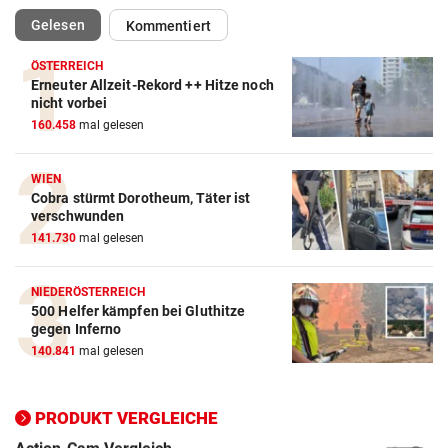
(ausgewählt)
Gelesen
Kommentiert
ÖSTERREICH
Erneuter Allzeit-Rekord ++ Hitze noch
nicht vorbei
160.458
mal gelesen
WIEN
Cobra stürmt Dorotheum, Täter ist
Action-Cam Vergleich
verschwunden
ZUM VERGLEICH
141.730
mal gelesen
Crosstrainer Vergleich
NIEDERÖSTERREICH
ZUM VERGLEICH
500 Helfer kämpfen bei Gluthitze
gegen Inferno
E-Bike Vergleich
140.841
mal gelesen
ZUM VERGLEICH
PRODUKT VERGLEICHE
Elektro-Scooter Vergleich
ZUM VERGLEICH