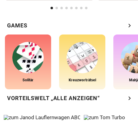
chevron_right
GAMES
Solitär
Kreuzworträtsel
Mahj
chevron_right
VORTEILSWELT „ALLE ANZEIGEN“