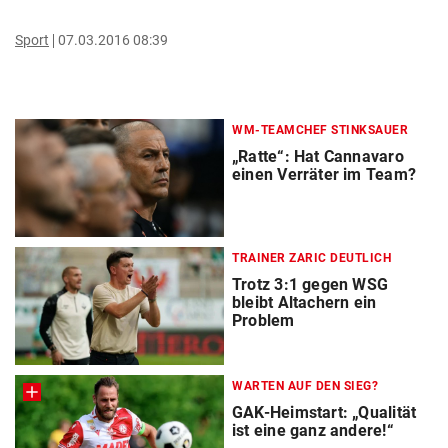
Sport
07.03.2016 08:39
WM-TEAMCHEF STINKSAUER
„Ratte“: Hat Cannavaro
einen Verräter im Team?
TRAINER ZARIC DEUTLICH
Trotz 3:1 gegen WSG
bleibt Altachern ein
Problem
WARTEN AUF DEN SIEG?
GAK-Heimstart: „Qualität
ist eine ganz andere!“