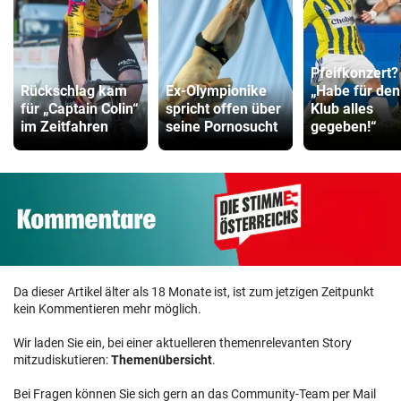
Pfeifkonzert?
Rückschlag kam
Ex-Olympionike
„Habe für den
für „Captain Colin“
spricht offen über
Klub alles
im Zeitfahren
seine Pornosucht
gegeben!“
Da dieser Artikel älter als 18 Monate ist, ist zum jetzigen Zeitpunkt
kein Kommentieren mehr möglich.
Wir laden Sie ein, bei einer aktuelleren themenrelevanten Story
mitzudiskutieren:
Themenübersicht
.
Bei Fragen können Sie sich gern an das Community-Team per Mail