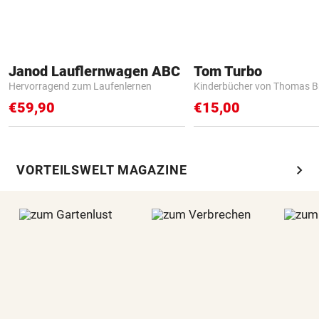
Janod Lauflernwagen ABC
Tom Turbo
Hervorragend zum Laufenlernen
Kinderbücher von Thomas B
€59,90
€15,00
chevron_right
VORTEILSWELT MAGAZINE