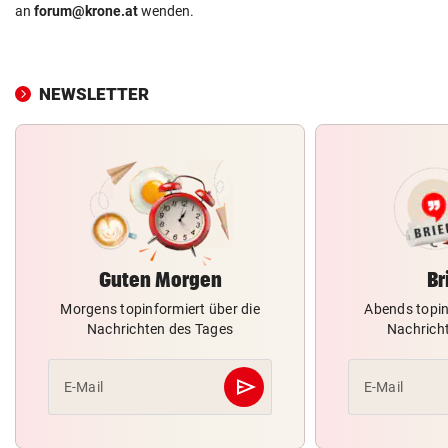
an
forum@krone.at
wenden.
NEWSLETTER
Guten Morgen
Br
Morgens topinformiert über die
Abends topin
Nachrichten des Tages
Nachrich
send
E-Mail
E-Mail
Abschicken