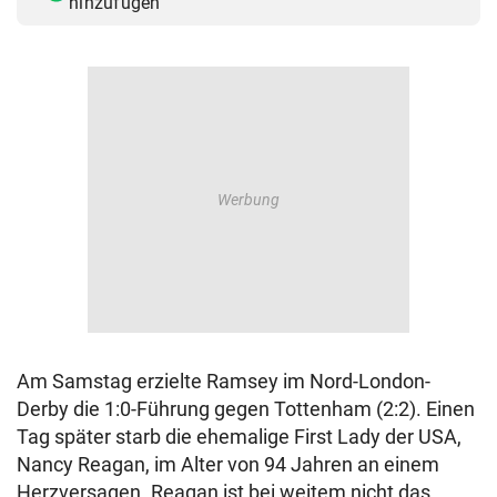
hinzufügen
© Krone Multimedia GmbH & Co KG 2026
Muthgasse 2, 1190 Wien
Am Samstag erzielte Ramsey im Nord-London-
Derby die 1:0-Führung gegen Tottenham (2:2). Einen
Tag später starb die ehemalige First Lady der USA,
Nancy Reagan, im Alter von 94 Jahren an einem
Herzversagen. Reagan ist bei weitem nicht das