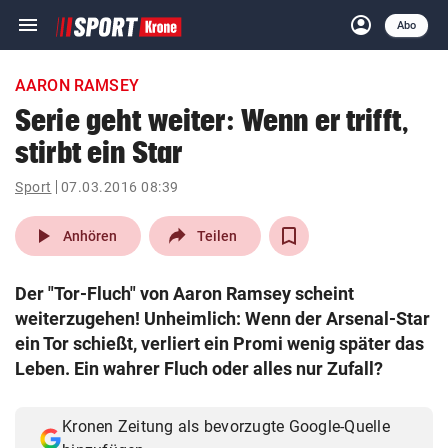
menu
account_circle
Navigation
Anmelden
Abo
close
Schließen
ein-/ausklappen
AARON RAMSEY
Abonnieren
Serie geht weiter: Wenn er trifft,
stirbt ein Star
account_circle
arrow_right
Anmelden
Sport
07.03.2016 08:39
pin_drop
arrow_right
Bundesland auswäh
Wien
play_arrow
Anhören
Teilen
bookmark
Merkliste
Der "Tor-Fluch" von Aaron Ramsey scheint
weiterzugehen! Unheimlich: Wenn der Arsenal-Star
Suchbegriff
ein Tor schießt, verliert ein Promi wenig später das
search
eingeben
Leben. Ein wahrer Fluch oder alles nur Zufall?
Kronen Zeitung als bevorzugte Google-Quelle