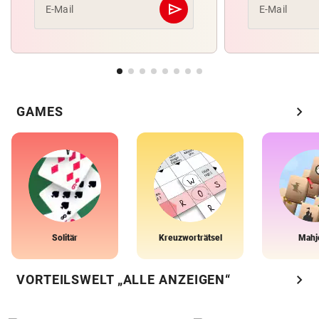
send
E-Mail
E-Mail
Abschicken
chevron_right
GAMES
Solitär
Kreuzworträtsel
Mahj
chevron_right
VORTEILSWELT „ALLE ANZEIGEN“