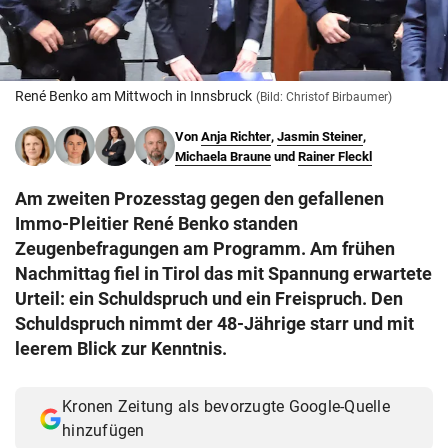
© Krone Multimedia GmbH & Co KG 2026
Muthgasse 2, 1190 Wien
René Benko am Mittwoch in Innsbruck
(Bild: Christof Birbaumer)
Von
Anja Richter
,
Jasmin Steiner
,
Michaela Braune
und
Rainer Fleckl
Am zweiten Prozesstag gegen den gefallenen
Immo-Pleitier René Benko standen
Zeugenbefragungen am Programm. Am frühen
Nachmittag fiel in Tirol das mit Spannung erwartete
Urteil: ein Schuldspruch und ein Freispruch. Den
Schuldspruch nimmt der 48-Jährige starr und mit
leerem Blick zur Kenntnis.
Kronen Zeitung als bevorzugte Google-Quelle
hinzufügen