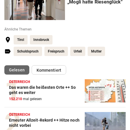
„Mogli hatte Riesenglück“
Ähnliche Themen
Tirol
Innsbruck
Schuldspruch
Freispruch
Urteil
Mutter
(ausgewählt)
Gelesen
Kommentiert
ÖSTERREICH
Das waren die heißesten Orte ++ So
geht es weiter
152.210
mal gelesen
ÖSTERREICH
Erneuter Allzeit-Rekord ++ Hitze noch
nicht vorbei