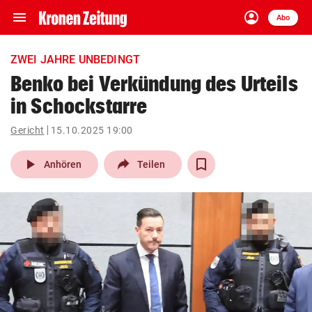
menu
account_circle
Navigation
Anmelden
Abo
close
Schließen
ein-/ausklappen
ZWEI JAHRE UNBEDINGT
Abonnieren
Benko bei Verkündung des Urteils
in Schockstarre
account_circle
arrow_right
Anmelden
Gericht
15.10.2025 19:00
pin_drop
arrow_right
Bundesland auswäh
Wien
play_arrow
Anhören
Teilen
bookmark
Merkliste
Suchbegriff
search
eingeben