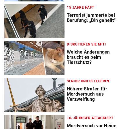
15 JAHRE HAFT
Terrorist jammerte bei
Berufung: „Bin geheilt“
DISKUTIEREN SIE MIT!
Welche Änderungen
braucht es beim
Tierschutz?
SENIOR UND PFLEGERIN
Höhere Strafen für
Mordversuch aus
Verzweiflung
16-JÄHRIGER ATTACKIERT
Mordversuch vor Heim: