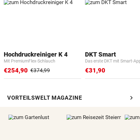
Hochdruckreiniger K 4
DKT Smart
Mit PremiumFlex-Schlauch
Das erste DKT mit Smart-Ap
€254,90
€31,90
€374,99
chevron_right
VORTEILSWELT MAGAZINE