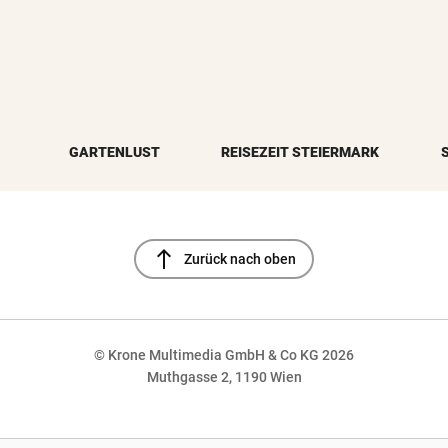
GARTENLUST
REISEZEIT STEIERMARK
north
Zurück nach oben
© Krone Multimedia GmbH & Co KG 2026
Muthgasse 2, 1190 Wien
NaN%