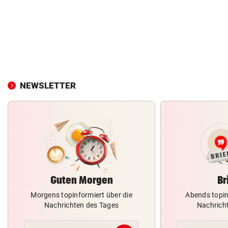
NEWSLETTER
Guten Morgen
Br
Morgens topinformiert über die
Abends topin
Nachrichten des Tages
Nachrich