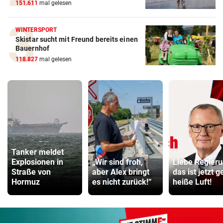
151.611
mal gelesen
WINTERSPORT
Skistar sucht mit Freund bereits einen
Bauernhof
118.827
mal gelesen
Tanker meldet
Explosionen in
„Wir sind froh,
Liebe Regieru
Straße von
aber Alex bringt
das ist jetzt 
Hormuz
es nicht zurück!“
heiße Luft!