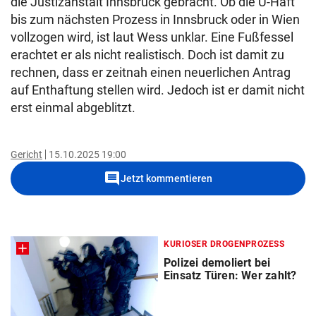
die Justizanstalt Innsbruck gebracht. Ob die U-Haft
bis zum nächsten Prozess in Innsbruck oder in Wien
vollzogen wird, ist laut Wess unklar. Eine Fußfessel
erachtet er als nicht realistisch. Doch ist damit zu
rechnen, dass er zeitnah einen neuerlichen Antrag
auf Enthaftung stellen wird. Jedoch ist er damit nicht
erst einmal abgeblitzt.
Gericht
15.10.2025 19:00
comment
Jetzt kommentieren
KURIOSER DROGENPROZESS
Polizei demoliert bei
Einsatz Türen: Wer zahlt?