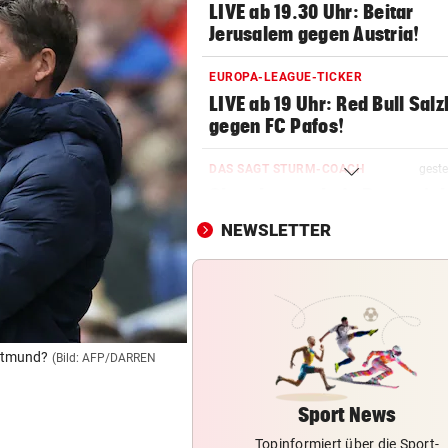
LIVE ab 19.30 Uhr: Beitar
Jerusalem gegen Austria!
EUROPA-LEAGUE-TICKER
LIVE ab 19 Uhr: Red Bull Sal
gegen FC Pafos!
DAS SAGT STURM-COACH
geste
Charakterprobe! „Das sprich
die Mannschaft“
NEWSLETTER
WIEDERHOLUNGSTÄTER
geste
Nach Eklat: Sperre gegen S
Eto‘o aufgehoben
CHAMPIONS-LEAGUE-QUALI
geste
ortmund?
(Bild: AFP/DARREN
Sturm Graz bei Fenerbahce
Istanbul ohne Chance
Sport News
Topinformiert über die Sport-
FRÜCHTL „NEUER ZWEIER“
geste