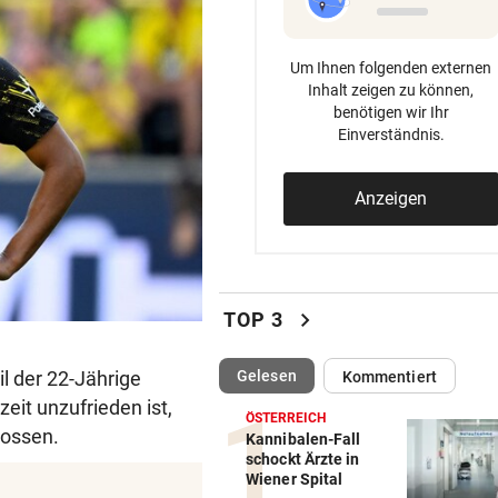
Um Ihnen folgenden externen
Inhalt zeigen zu können,
benötigen wir Ihr
Einverständnis.
Anzeigen
chevron_right
TOP 3
(ausgewählt)
l der 22-Jährige
Gelesen
Kommentiert
zeit unzufrieden ist,
ÖSTERREICH
lossen.
Kannibalen-Fall
schockt Ärzte in
Wiener Spital