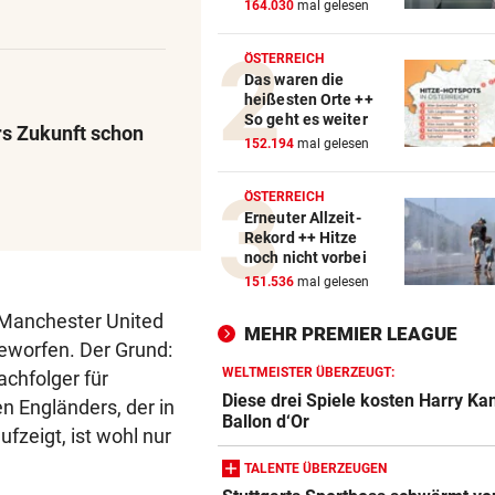
164.030
mal gelesen
ÖSTERREICH
Das waren die
heißesten Orte ++
So geht es weiter
rs Zukunft schon
152.194
mal gelesen
ÖSTERREICH
Erneuter Allzeit-
Rekord ++ Hitze
noch nicht vorbei
151.536
mal gelesen
 Manchester United
MEHR PREMIER LEAGUE
eworfen. Der Grund:
WELTMEISTER ÜBERZEUGT:
achfolger für
Diese drei Spiele kosten Harry Ka
n Engländers, der in
Ballon d‘Or
fzeigt, ist wohl nur
TALENTE ÜBERZEUGEN