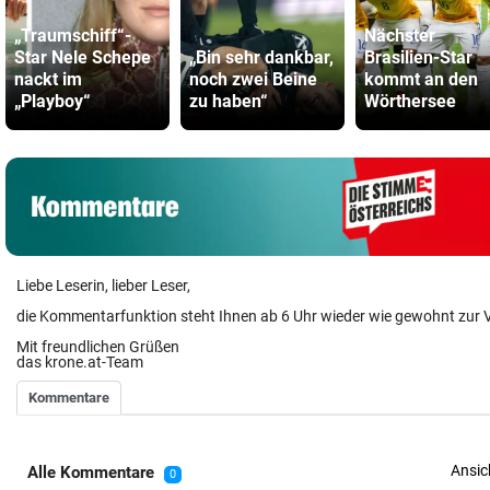
„Traumschiff“-
Nächster
Star Nele Schepe
„Bin sehr dankbar,
Brasilien-Star
nackt im
noch zwei Beine
kommt an den
„Playboy“
zu haben“
Wörthersee
Liebe Leserin, lieber Leser,
die Kommentarfunktion steht Ihnen ab 6 Uhr wieder wie gewohnt zur 
Mit freundlichen Grüßen
das krone.at-Team