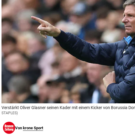
© Krone Multimedia GmbH & Co KG 2026
Muthgasse 2, 1190 Wien
Verstärkt Oliver Glasner seinen Kader mit einem Kicker von Borussia D
STAPLES)
Von
krone Sport