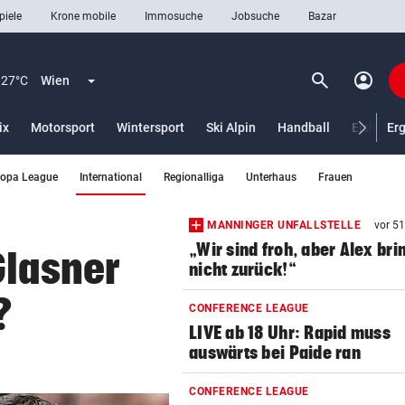
piele
Krone mobile
Immosuche
Jobsuche
Bazar
search
account_circle
Menü aufklappen
Suchen
27°C
Wien
ix
Motorsport
Wintersport
Ski Alpin
Handball
Eishocke
Er
(ausgewählt)
ropa League
International
Regionalliga
Unterhaus
Frauen
len
MANNINGER UNFALLSTELLE
vor 5
„Wir sind froh, aber Alex bri
Glasner
nicht zurück!“
?
CONFERENCE LEAGUE
LIVE ab 18 Uhr: Rapid muss
auswärts bei Paide ran
CONFERENCE LEAGUE