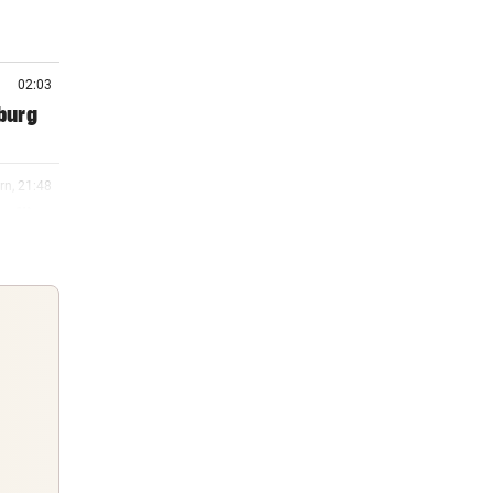
02:03
zburg
rn, 21:48
t für
rn, 20:38
amuel
rn, 19:58
Guten Morgen
Morgens topinformiert über die
rn, 19:30