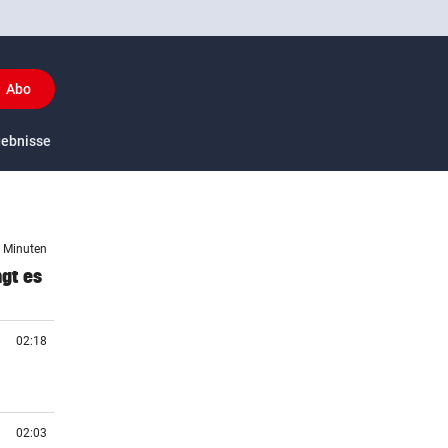
Abo
y
gebnisse
US-Sport
1 Minuten
ngt es
02:18
02:03