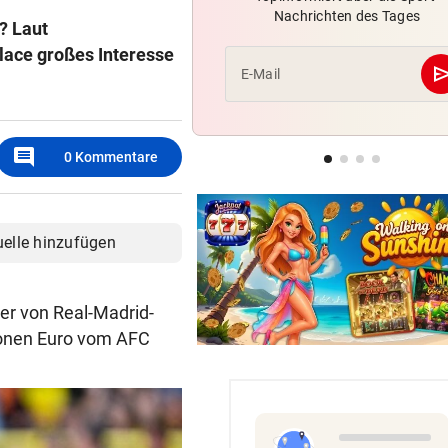
Nachrichten des Tages
Red Bull Salzburg hat neuen
? Laut
Tormann gefunden
lace großes Interesse
se
E-Mail
BEI RONALDINHO-BESUCH
geste
Nächster Brasilien-Star ko
den Wörthersee
comment
0
Kommentare
DANK MEGA-ABLÖSE
geste
Ex-Salzburg-Coach überni
Premier-League-Klub
uelle hinzufügen
er von Real-Madrid-
lionen Euro vom AFC