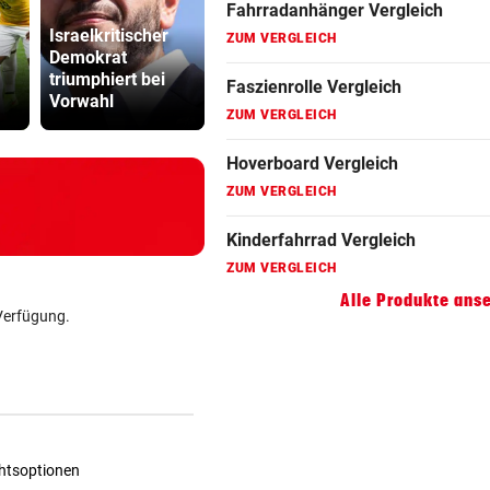
ZUM VERGLEICH
Israelkritischer
Abhöraffär
Demokrat
Sabrina Setlur:
Ermittlung
Faszienrolle Vergleich
triumphiert bei
„Mein Weg war
gegen ORF
ZUM VERGLEICH
Vorwahl
hart, aber ehrlich“
Stiftungsra
Hoverboard Vergleich
ZUM VERGLEICH
Kinderfahrrad Vergleich
ZUM VERGLEICH
Alle Produkte ans
Verfügung.