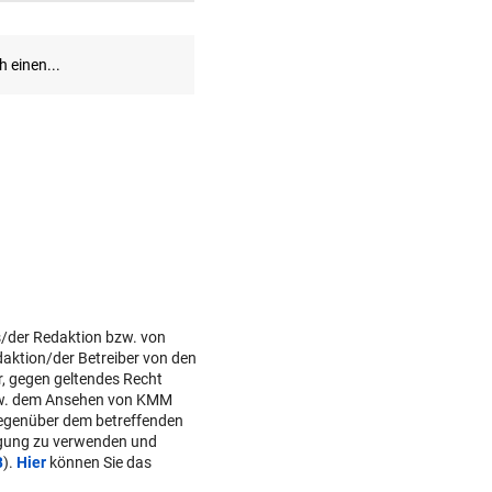
s/der Redaktion bzw. von
daktion/der Betreiber von den
r, gegen geltendes Recht
w. dem Ansehen von KMM
gegenüber dem betreffenden
lgung zu verwenden und
B
).
Hier
können Sie das