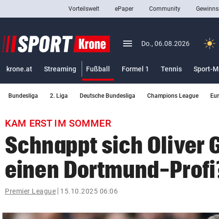
Vorteilswelt
ePaper
Community
Gewinns
close
Schließen
menu
Menü aufklappen
Do., 06.08.2026
Abonnieren
(ausgewählt)
krone.at
Streaming
Fußball
Formel 1
Tennis
Sport-M
account_circle
arrow_right
Anmelden
Bundesliga
2. Liga
Deutsche Bundesliga
Champions League
Eu
pin_drop
arrow_right
Bundesland auswäh
Wien
KAM ERST IM SOMMER
bookmark
Merkliste
Schnappt sich Oliver 
einen Dortmund-Profi
Suchbegriff
search
eingeben
Premier League
15.10.2025 06:06