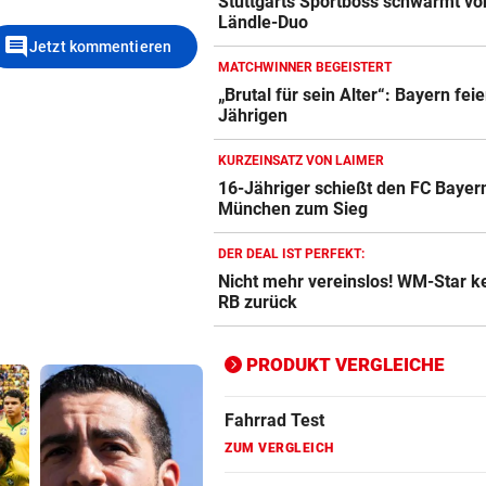
Stuttgarts Sportboss schwärmt vo
Ländle-Duo
Action-Cam Vergleich
comment
Jetzt kommentieren
ZUM VERGLEICH
MATCHWINNER BEGEISTERT
„Brutal für sein Alter“: Bayern feie
Crosstrainer Vergleich
Jährigen
ZUM VERGLEICH
KURZEINSATZ VON LAIMER
E-Bike Vergleich
16-Jähriger schießt den FC Bayer
ZUM VERGLEICH
München zum Sieg
Elektro-Scooter Vergleich
DER DEAL IST PERFEKT:
Nicht mehr vereinslos! WM-Star k
ZUM VERGLEICH
RB zurück
Ergometer Vergleich
ZUM VERGLEICH
PRODUKT VERGLEICHE
Fahrrad Test
ZUM VERGLEICH
Fahrradanhänger Vergleich