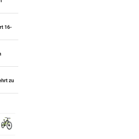
n
rt 16-
n
ehrt zu