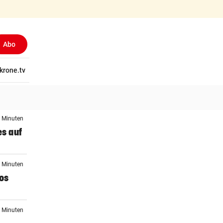
Abo
tschaft
krone.tv
Wissen
Gericht
Kolumnen
Freizeit
Reise
Ti
3 Minuten
es auf
7 Minuten
los
2 Minuten