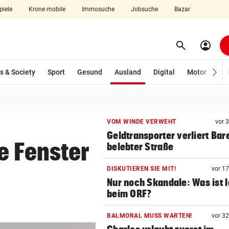
piele
Krone mobile
Immosuche
Jobsuche
Bazar
search
account_circle
Menü aufklappen
Suchen
(ausgewählt)
s & Society
Sport
Gesund
Ausland
Digital
Motor
Wir
len
VOM WINDE VERWEHT
vor 
Geldtransporter verliert Bar
e Fenster
belebter Straße
DISKUTIEREN SIE MIT!
vor 1
Nur noch Skandale: Was ist 
beim ORF?
BALMORAL MUSS WARTEN!
vor 3