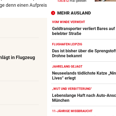
135.612
mal gelesen
IN BACHBETT GEFANGEN
vor 
ige denn einen Aufpreis
Notruf abgebrochen: Suche 
MEHR AUSLAND
verletztem Wanderer
VOM WINDE VERWEHT
ABREISE AUS SAALFELDEN
vor 
Geldtransporter verliert Bares auf
RB-Star verabschiedet sich:
belebter Straße
Rekorddeal steht bevor
FLUGHAFEN LEIPZIG
EIN STÜRMER FEHLT
vor 
Das ist bisher über die Sprengstof
Drohne bekannt
Was die Austria heute in
hlägt in Flugzeug
Rumänien erwartet
JAHRELANG GEJAGT
Neuseelands tödlichste Katze „Ni
Lives“ erlegt
„WUT UND VERBITTERUNG“
Lebenslange Haft nach Auto-Ansc
München
11-JÄHRIGE MISSBRAUCHT