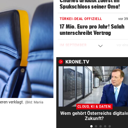
Charles urlaubt zuerst im
Spukschloss seiner Oma!
TÜRKEI-DEAL OFFIZIELL
vor 3
17 Mio. Euro pro Jahr! Salah
unterschreibt Vertrag
IM SEPTEMBER
vor ein
Das Agentenabenteuer „The
Train“ kommt ins Kino
KRONE.TV
REKORDSOMMER IN Ö
vor ein
Trotz Hitze gibt’s Lebkuchen
Hütten ohne Wasser
MORDALARM IN NÖ
vor ein
eren verklagt.
(Bild: Mariia
Kampfsportler erschlägt Onl
CLOUD, KI & DATEN:
Flirt im Streit
Wem gehört Österreichs digital
Zukunft?
INFANTINO-VERSPRECHEN?
vor ein