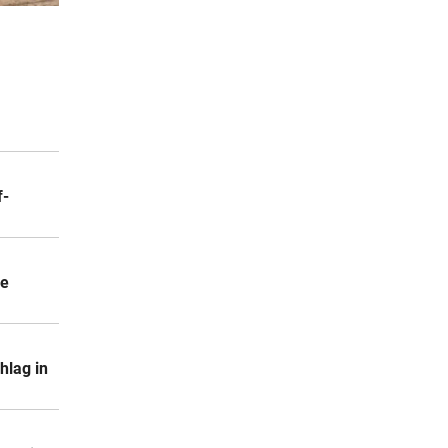
3 Stunden
nach
3 Stunden
3 Stunden
f-
ne
hlag in