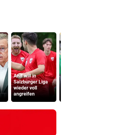
Anif will in
Tollpatschiger
Salzburger Liga
Räuber muss
Kampfsport
wieder voll
sieben Jahre
erschlägt O
angreifen
absitzen
Flirt im Stre