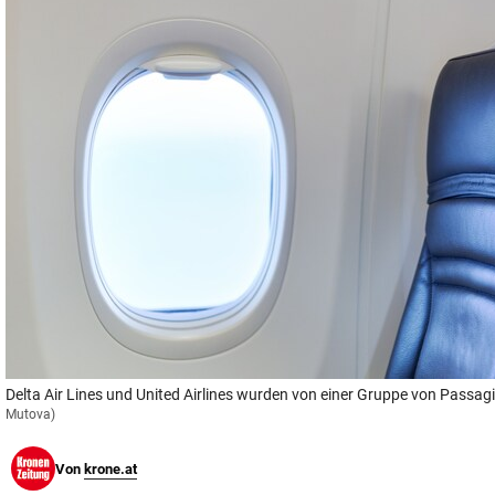
© Krone Multimedia GmbH & Co KG 2026
Muthgasse 2, 1190 Wien
Delta Air Lines und United Airlines wurden von einer Gruppe von Passagi
Mutova)
Von
krone.at