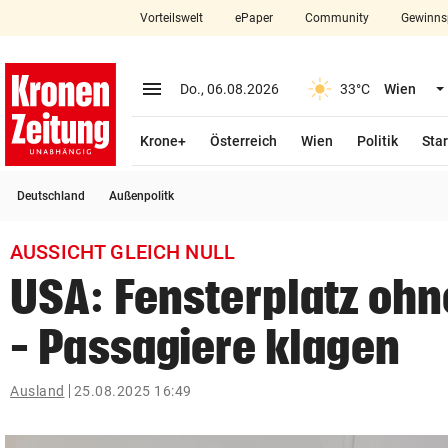
Vorteilswelt
ePaper
Community
Gewinns
close
Schließen
menu
Menü aufklappen
Do., 06.08.2026
33°C
Wien
Abonnieren
Krone+
Österreich
Wien
Politik
Star
account_circle
arrow_right
Anmelden
Deutschland
Außenpolitk
pin_drop
arrow_right
Bundesland auswäh
Wien
AUSSICHT GLEICH NULL
bookmark
Merkliste
USA: Fensterplatz ohn
– Passagiere klagen
Suchbegriff
search
eingeben
Ausland
25.08.2025 16:49