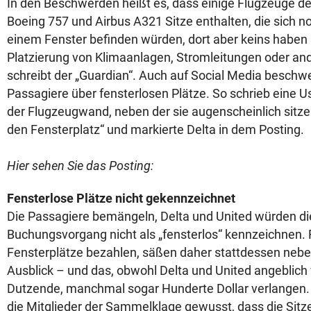
In den Beschwerden heißt es, dass einige Flugzeuge de
Boeing 757 und Airbus A321 Sitze enthalten, die sich 
einem Fenster befinden würden, dort aber keins haben
Platzierung von Klimaanlagen, Stromleitungen oder and
schreibt der „Guardian“. Auch auf Social Media beschw
Passagiere über fensterlosen Plätze. So schrieb eine Us
der Flugzeugwand, neben der sie augenscheinlich sitze
den Fensterplatz“ und markierte Delta in dem Posting.
Hier sehen Sie das Posting:
Fensterlose Plätze nicht gekennzeichnet
Die Passagiere bemängeln, Delta und United würden di
Buchungsvorgang nicht als „fensterlos“ kennzeichnen. F
Fensterplätze bezahlen, säßen daher stattdessen neb
Ausblick – und das, obwohl Delta und United angeblich f
Dutzende, manchmal sogar Hunderte Dollar verlangen. 
die Mitglieder der Sammelklage gewusst, dass die Sitze,