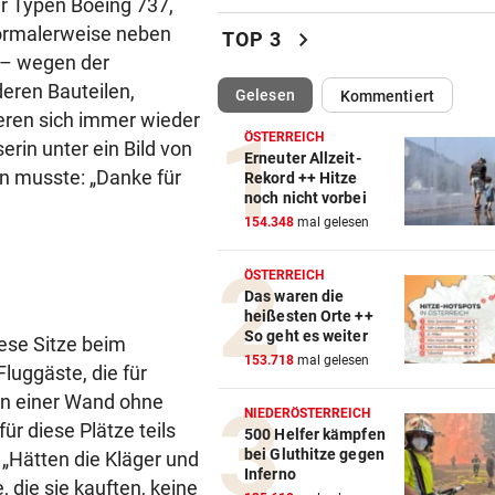
r Typen Boeing 737,
Bub (4) trieb regungslos im
normalerweise neben
chevron_right
TOP 3
Wasser – reanimiert!
 – wegen der
eren Bauteilen,
(ausgewählt)
Gelesen
Kommentiert
TÜR VEREITELT ÜBERFALL
vor 
eren sich immer wieder
Tollpatschiger Räuber muss
ÖSTERREICH
erin unter ein Bild von
sieben Jahre absitzen
Erneuter Allzeit-
n musste: „Danke für
Rekord ++ Hitze
noch nicht vorbei
ABKOCH-EMPFEHLUNG
vor 
154.348
mal gelesen
Unwetter: Trinkwasser in Tir
Ort verunreinigt!
ÖSTERREICH
Das waren die
„WUT UND VERBITTERUNG“
vor 
heißesten Orte ++
Lebenslange Haft nach Auto
So geht es weiter
ese Sitze beim
Anschlag in München
153.718
mal gelesen
luggäste, die für
en einer Wand ohne
RÜCKSCHLAG FÜR ÖSV-ASS
vor 
NIEDERÖSTERREICH
ür diese Plätze teils
Sturz von Lamparter: Jetzt is
500 Helfer kämpfen
bei Gluthitze gegen
Diagnose da!
„Hätten die Kläger und
Inferno
 die sie kauften, keine