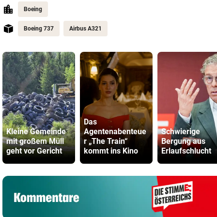
Boeing
Boeing 737
Airbus A321
Das
Kleine Gemeinde
Agentenabenteue
Schwierige
mit großem Müll
r „The Train“
Bergung aus
geht vor Gericht
kommt ins Kino
Erlaufschlucht