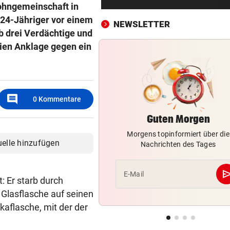
Gegner wohl fix!
ohngemeinschaft in
 24-Jähriger vor einem
NEWSLETTER
STRENGES KONZEPT
vor ein
 drei Verdächtige und
Neustifter Kirtag: So soll We
Wien Anklage gegen ein
sicher bleiben
„KRONE“-KOMMENTAR
vor ein
So treiben sie Republik und 
comment
0
Kommentare
blaue Hände
Guten Morgen
BUNDESLIGA IM TICKER
vor ein
Morgens topinformiert über die
SCR Altach gegen WSG Tirol
uelle hinzufügen
Nachrichten des Tages
19.30 Uhr LIVE
„KRONE“ VOR ORT
vor ein
se
E-Mail
 Er starb durch
Polizeianhaltezentrum: Leite
 Glasflasche auf seinen
entkräftet Kritik
kaflasche, mit der der
IN MÖRBISCH
vor ein