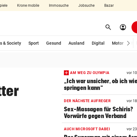
piele
Krone mobile
Immosuche
Jobsuche
Bazar
search
account_circle
Menü aufklappen
Suchen
s & Society
Sport
Gesund
Ausland
Digital
Motor
Wir
len
AM WEG ZU OLYMPIA
vor 1
„Ich war unsicher, ob ich wi
tter
springen kann“
DER NÄCHSTE AUFREGER
vor 1
Sex-Massagen für Schiris?
Vorwürfe gegen Verband
AUCH MICROSOFT DABEI
vor 2