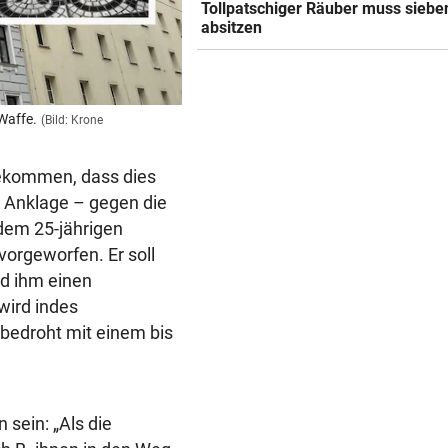
Tollpatschiger Räuber muss siebe
absitzen
Waffe.
(Bild: Krone
gekommen, dass dies
n Anklage – gegen die
dem 25-jährigen
orgeworfen. Er soll
nd ihm einen
wird indes
bedroht mit einem bis
 sein: „Als die