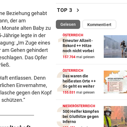
Treffen Sie die Schlagerque
Andrea Berg live
chevron_right
TOP 3
ine Beziehung gehabt
ELTERN SCHLUGEN ALARM
vor ein
Mann, der am
(ausgewählt)
Gelesen
Kommentiert
Lottogewinner schickte obs
s Monate alten Baby zu
Bilder an Teenager
Jährige legte in der
ÖSTERREICH
Erneuter Allzeit-
ragung: „Im Zuge eines
OKTOBERFEST 2026
vor ein
Rekord ++ Hitze
er am Gehen gehindert
noch nicht vorbei
Leni Klum präsentiert eigen
geschlagen. Das Opfer
157.704
mal gelesen
Dirndl-Kollektion
rließ.
ÖSTERREICH
„KRONE“-KOMMENTAR
vor ein
Das waren die
Haft entlassen. Denn
Ein Sieg des Antisemitismus
heißesten Orte ++
rlichen Einvernahme,
So geht es weiter
AUF BURG TAGGENBRUNN
vor ein
 Flasche gegen den Kopf
155.031
mal gelesen
„Totale Eskalation“ mit Fitne
 schützen.“
Star Sascha Huber
NIEDERÖSTERREICH
500 Helfer kämpfen
bei Gluthitze gegen
WETTLAUF IN EUROPA
vor ein
Inferno
Wann kommen die Robotaxis