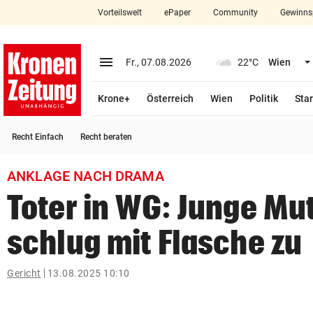
Vorteilswelt
ePaper
Community
Gewinns
close
Schließen
menu
Menü aufklappen
Fr., 07.08.2026
22°C
Wien
Abonnieren
Krone+
Österreich
Wien
Politik
Star
account_circle
arrow_right
Anmelden
Recht Einfach
Recht beraten
pin_drop
arrow_right
Bundesland auswäh
Wien
ANKLAGE NACH DRAMA
bookmark
Merkliste
Toter in WG: Junge Mu
schlug mit Flasche zu
Suchbegriff
search
eingeben
Gericht
13.08.2025 10:10