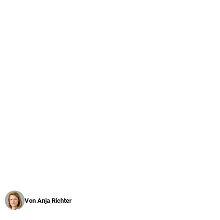
© Krone Multimedia GmbH & Co KG 2026
Muthgasse 2, 1190 Wien
Von
Anja Richter