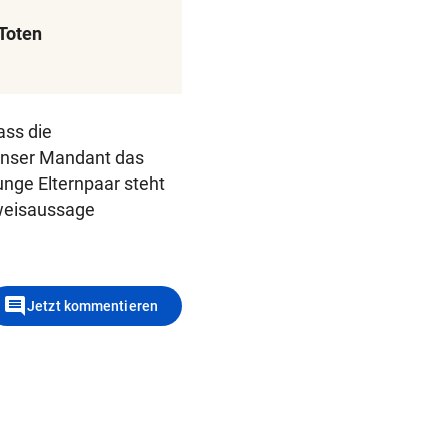
Toten
ass die
 unser Mandant das
unge Elternpaar steht
iweisaussage
comment
Jetzt kommentieren