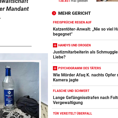
anwaltschaft
138.451
mal gelesen
nach Österreich?
ser Mandant
MEHR GERICHT
MEGA-PROJEKT WACKELT
vor ein
.
„Im Ausland rollen sie uns d
FREISPRÜCHE REGEN AUF
roten Teppich aus“
Katzentöter-Anwalt: „Nie so viel 
begegnet“
LIVE IN DER METASTADT
vor 
HANDYS UND DROGEN
Wincent Weiss: Fanliebe und
falscher Freitag
Justizmitarbeiterin als Schmuggle
Liebe?
PSYCHOGRAMM DES TÄTERS
Wie Mörder Afaq K. nachts Opfer 
Kamera jagte
FLASCHE UND SCHWERT
Lange Gefängnisstrafen nach Folt
Vergewaltigung
TÜR VEREITELT ÜBERFALL