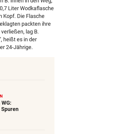
ch B. ihnen in den Weg,
0,7 Liter Wodkaflasche
n Kopf. Die Flasche
eklagten packten ihre
erließen, lag B.
heißt es in der
der 24-Jährige.
EN
n WG:
 Spuren