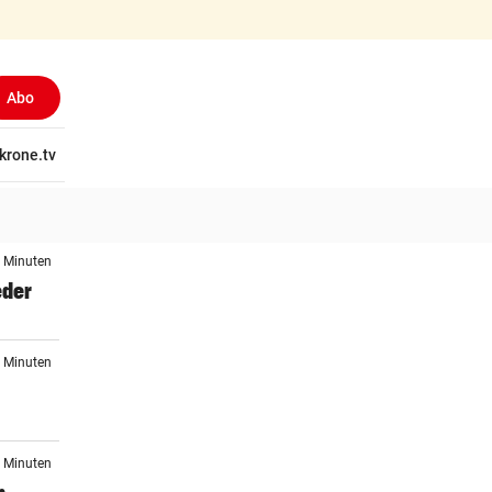
Abo
(ausgewählt)
tschaft
krone.tv
Wissen
Gericht
Kolumnen
Freizeit
Reise
Ti
0 Minuten
eder
8 Minuten
3 Minuten