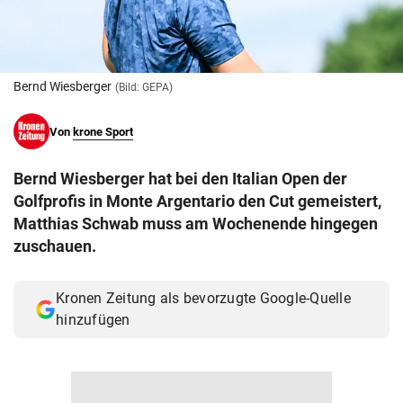
© Krone Multimedia GmbH & Co KG 2026
Muthgasse 2, 1190 Wien
Bernd Wiesberger
(Bild: GEPA)
Von
krone Sport
Bernd Wiesberger hat bei den Italian Open der
Golfprofis in Monte Argentario den Cut gemeistert,
Matthias Schwab muss am Wochenende hingegen
zuschauen.
Kronen Zeitung als bevorzugte Google-Quelle
hinzufügen