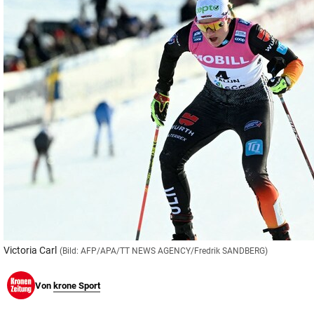
© Krone Multimedia GmbH & Co KG 2026
Muthgasse 2, 1190 Wien
Victoria Carl
(Bild: AFP/APA/TT NEWS AGENCY/Fredrik SANDBERG)
Von
krone Sport