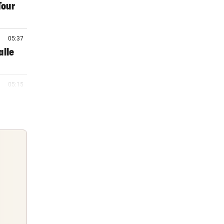
Tour
05:37
alle
05:15
et zur
05:06
mpagne
04:42
iche
Guten Morgen
Morgens topinformiert über die
04:30