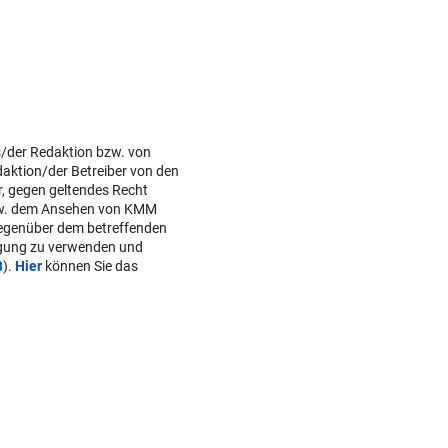
s/der Redaktion bzw. von
daktion/der Betreiber von den
r, gegen geltendes Recht
w. dem Ansehen von KMM
gegenüber dem betreffenden
lgung zu verwenden und
B
).
Hier
können Sie das