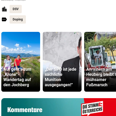
DSV
Doping
Auf geht‘s zum
„Der SPÖ ist jede
Anrainern am
„Krone“-
sachliche
Heuberg bleibt 
Wandertag auf
Munition
mühsamer
den Jochberg
ausgegangen!“
Fußmarsch