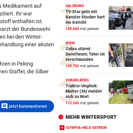
as Medikament auf
SALZBURG
TV-Star geht mit
tiert. Ihr war
Kanzler Stocker hart
toff enthalten ist.
ins Gericht
narzt der Bundeswehr
145.644
mal gelesen
en bei den Winter-
WIEN
Behandlung einer akuten
Cobra stürmt
Dorotheum, Täter ist
verschwunden
hren in Peking
143.762
mal gelesen
n Staffel, die Silber
VORARLBERG
Traktor-Unglück:
Mutter (36) meldet
sich zu Wort
112.243
mal gelesen
comment
Jetzt kommentieren
MEHR WINTERSPORT
OLYMPIA-HELD GSTREIN