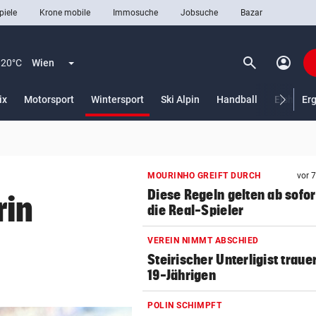
piele
Krone mobile
Immosuche
Jobsuche
Bazar
search
account_circle
Menü aufklappen
Suchen
20°C
Wien
(ausgewählt)
ix
Motorsport
Wintersport
Ski Alpin
Handball
Eishocke
Er
len
MOURINHO GREIFT DURCH
vor 
Diese Regeln gelten ab sofor
rin
die Real-Spieler
VEREIN NIMMT ABSCHIED
Steirischer Unterligist traue
19-Jährigen
POLIN SCHIMPFT