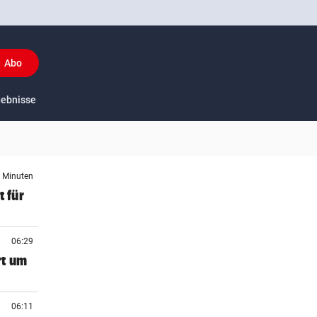
Abo
y
gebnisse
US-Sport
7 Minuten
t für
06:29
rt um
06:11