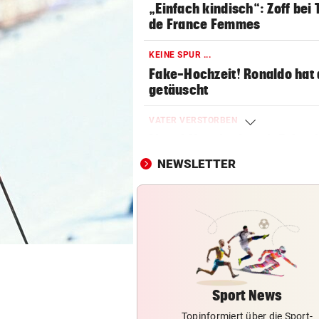
„Einfach kindisch“: Zoff bei 
de France Femmes
KEINE SPUR ...
Fake-Hochzeit! Ronaldo hat 
getäuscht
VATER VERSTORBEN
Lionel Messi reist mit Privatj
Trauerfeier
NEWSLETTER
WIRBEL UM PRÄSIDENTEN
Statement! FIFA wittert Ka
gegen Infantino
OLYMPIA-HELD GSTREIN
„Ich bin immer noch der Gle
geblieben“
Sport News
Topinformiert über die Sport-
FC RED BULL SALZBURG