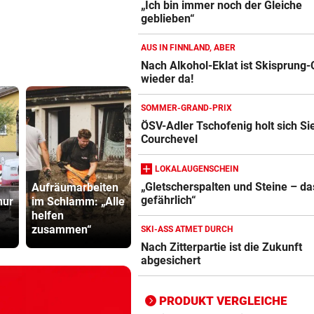
„Ich bin immer noch der Gleiche
geblieben“
AUS IN FINNLAND, ABER
Nach Alkohol-Eklat ist Skisprung
wieder da!
Action-Cam Vergleich
ZUM VERGLEICH
SOMMER-GRAND-PRIX
ÖSV-Adler Tschofenig holt sich Si
Crosstrainer Vergleich
Courchevel
ZUM VERGLEICH
LOKALAUGENSCHEIN
E-Bike Vergleich
„Gletscherspalten und Steine – das
Aufräumarbeiten
„Einfach
Minister pl
ZUM VERGLEICH
gefährlich“
nur
im Schlamm: „Alle
kindisch“: Zoff bei
noch stren
helfen
Tour de France
Regeln für 
Elektro-Scooter Vergleich
zusammen“
Femmes
Scooter
SKI-ASS ATMET DURCH
Nach Zitterpartie ist die Zukunft
ZUM VERGLEICH
abgesichert
Ergometer Vergleich
ZUM VERGLEICH
PRODUKT VERGLEICHE