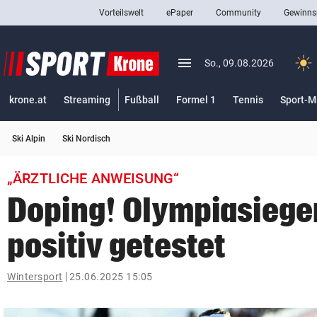
Vorteilswelt
ePaper
Community
Gewinns
close
Schließen
menu
Menü aufklappen
So., 09.08.2026
Abonnieren
krone.at
Streaming
Fußball
Formel 1
Tennis
Sport-M
account_circle
arrow_right
Anmelden
Ski Alpin
Ski Nordisch
pin_drop
arrow_right
Bundesland auswäh
Wien
„ÄRZTLICHE ANWEISUNG“
bookmark
Merkliste
Doping! Olympiasiege
positiv getestet
Suchbegriff
search
eingeben
Wintersport
25.06.2025 15:05