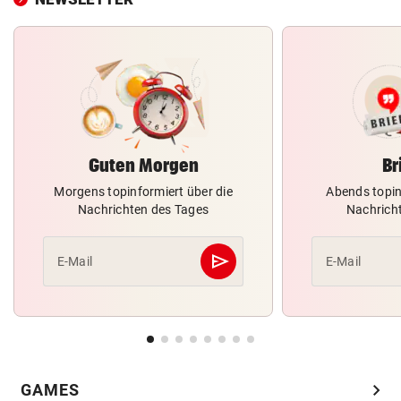
Guten Morgen
Br
Morgens topinformiert über die
Abends topin
Nachrichten des Tages
Nachrich
send
E-Mail
E-Mail
Abschicken
chevron_right
GAMES