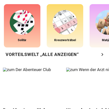
Solitär
Kreuzworträtsel
Mahj
chevron_right
VORTEILSWELT „ALLE ANZEIGEN“