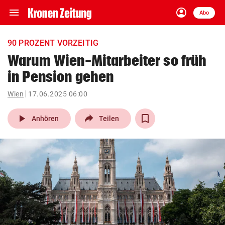
menu
account_circle
Navigation
Anmelden
Abo
close
Schließen
ein-/ausklappen
90 PROZENT VORZEITIG
Abonnieren
Warum Wien-Mitarbeiter so früh
in Pension gehen
account_circle
arrow_right
Anmelden
Wien
17.06.2025 06:00
pin_drop
arrow_right
Bundesland auswäh
Wien
play_arrow
Anhören
Teilen
bookmark
Merkliste
Suchbegriff
search
eingeben