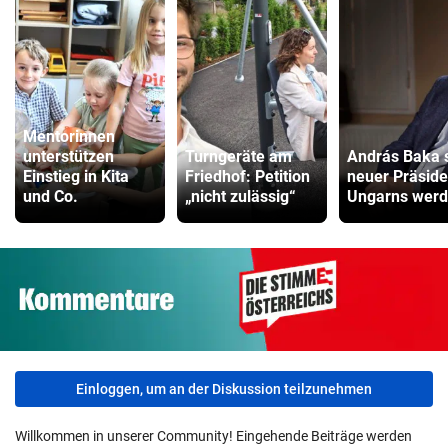
Mentorinnen
unterstützen
Turngeräte am
András Baka s
Einstieg in Kita
Friedhof: Petition
neuer Präside
und Co.
„nicht zulässig“
Ungarns wer
Einloggen, um an der Diskussion teilzunehmen
Willkommen in unserer Community! Eingehende Beiträge werden