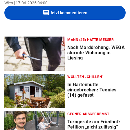
Wien
17.06.2025 06:00
comment
Jetzt kommentieren
MANN (45) HATTE MESSER
Nach Morddrohung: WEGA
stürmte Wohnung in
Liesing
WOLLTEN „CHILLEN“
In Gartenhütte
eingebrochen: Teenies
(14) gefasst
GEGNER AUSGEBREMST
Turngeräte am Friedhof:
Petition „nicht zulässig“