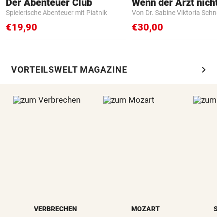
Der Abenteuer Club
Spielerische Abenteuer mit Piatnik
Von Dr. Sabine Viktoria Schn
€19,90
€30,00
chevron_right
VORTEILSWELT MAGAZINE
VERBRECHEN
MOZART