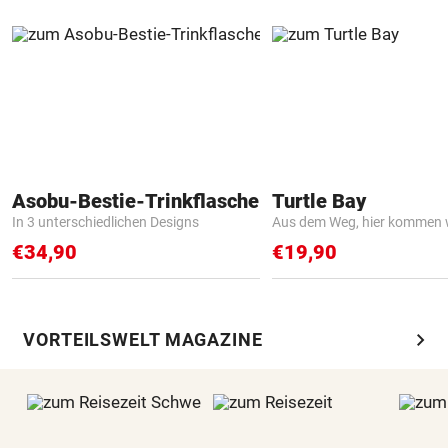
Asobu-Bestie-Trinkflasche
Turtle Bay
In 3 unterschiedlichen Designs
Aus dem Weg, hier kommen w
€34,90
€19,90
chevron_right
VORTEILSWELT MAGAZINE