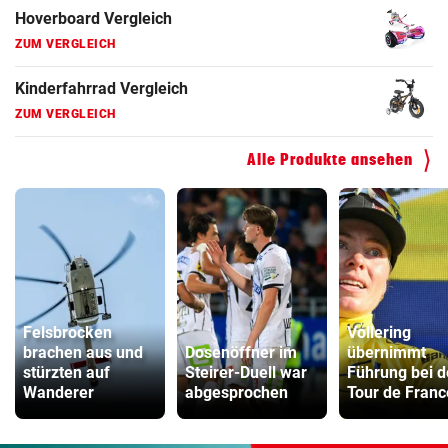
Hoverboard Vergleich
ZUM VERGLEICH
Kinderfahrrad Vergleich
ZUM VERGLEICH
Alle Produkte ansehen
Felsbrocken
Vollering
brachen aus und
Dosenöffner im
übernimmt
stürzten auf
Steirer-Duell war
Führung bei d
Wanderer
abgesprochen
Tour de Franc