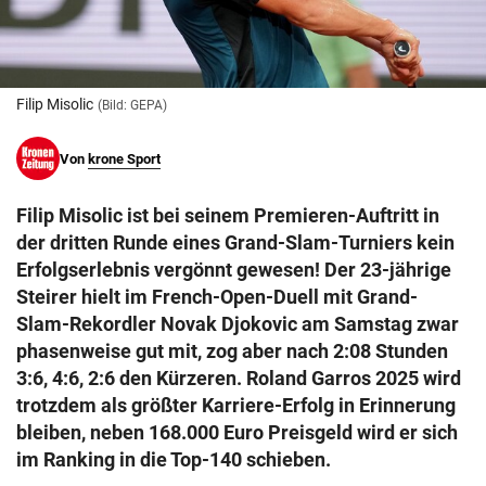
© Krone Multimedia GmbH & Co KG 2026
Muthgasse 2, 1190 Wien
Filip Misolic
(Bild: GEPA)
Von
krone Sport
Filip Misolic ist bei seinem Premieren-Auftritt in
der dritten Runde eines Grand-Slam-Turniers kein
Erfolgserlebnis vergönnt gewesen! Der 23-jährige
Steirer hielt im French-Open-Duell mit Grand-
Slam-Rekordler Novak Djokovic am Samstag zwar
phasenweise gut mit, zog aber nach 2:08 Stunden
3:6, 4:6, 2:6 den Kürzeren. Roland Garros 2025 wird
trotzdem als größter Karriere-Erfolg in Erinnerung
bleiben, neben 168.000 Euro Preisgeld wird er sich
im Ranking in die Top-140 schieben.