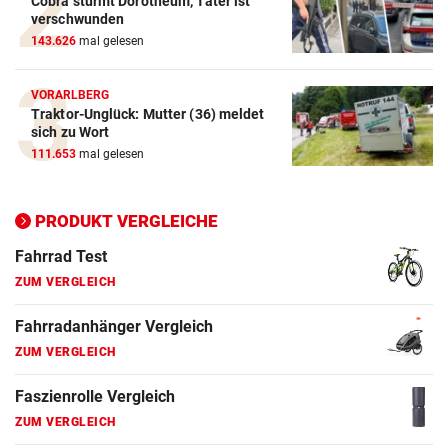
Cobra stürmt Dorotheum, Täter ist
ZUM VERGLEICH
verschwunden
143.626
mal gelesen
E-Bike Vergleich
ZUM VERGLEICH
VORARLBERG
Traktor-Unglück: Mutter (36) meldet
Elektro-Scooter Vergleich
sich zu Wort
ZUM VERGLEICH
111.653
mal gelesen
Ergometer Vergleich
ZUM VERGLEICH
PRODUKT VERGLEICHE
Fahrrad Test
ZUM VERGLEICH
Fahrradanhänger Vergleich
ZUM VERGLEICH
Faszienrolle Vergleich
ZUM VERGLEICH