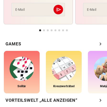
send
E-Mail
E-Mail
Abschicken
chevron_right
GAMES
Solitär
Kreuzworträtsel
Mahj
chevron_right
VORTEILSWELT „ALLE ANZEIGEN“