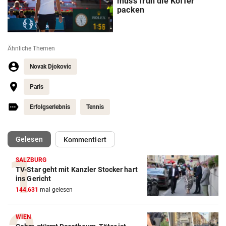
muss früh die Koffer
packen
Ähnliche Themen
Novak Djokovic
Paris
Erfolgserlebnis
Tennis
(ausgewählt)
Gelesen
Kommentiert
SALZBURG
TV-Star geht mit Kanzler Stocker hart
Action-Cam Vergleich
ins Gericht
144.631
mal gelesen
ZUM VERGLEICH
Crosstrainer Vergleich
WIEN