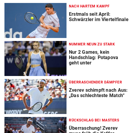
NACH HARTEM KAMPF
Erstmals seit April:
Schwärzler im Viertelfinale
NUMMER NEUN ZU STARK
Nur 2 Games, kein
Handschlag: Potapova
geht unter
ÜBERRASCHENDER DÄMPFER
Zverev schimpft nach Aus:
„Das schlechteste Match“
RÜCKSCHLAG BEI MASTERS
Überraschung! Zverev