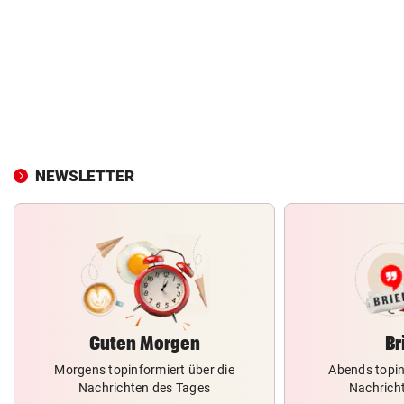
NEWSLETTER
Guten Morgen
Br
Morgens topinformiert über die
Abends topin
Nachrichten des Tages
Nachrich