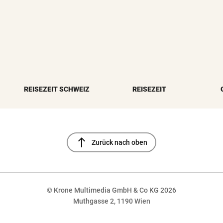
REISEZEIT SCHWEIZ
REISEZEIT
north
Zurück nach oben
© Krone Multimedia GmbH & Co KG 2026
Muthgasse 2, 1190 Wien