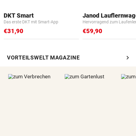
DKT Smart
Janod Lauflernwa
Das erste DKT mit Smart-App
Hervorragend zum Laufenle
€31,90
€59,90
chevron_right
VORTEILSWELT MAGAZINE