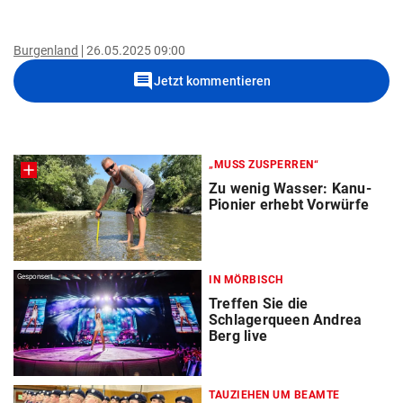
Burgenland
26.05.2025 09:00
comment
Jetzt kommentieren
„MUSS ZUSPERREN“
Zu wenig Wasser: Kanu-
Pionier erhebt Vorwürfe
Gesponsert
IN MÖRBISCH
Treffen Sie die
Schlagerqueen Andrea
Berg live
TAUZIEHEN UM BEAMTE