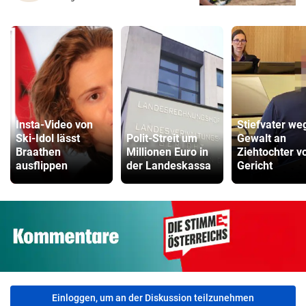
Insta-Video von
Stiefvater we
Ski-Idol lässt
Polit-Streit um
Gewalt an
Braathen
Millionen Euro in
Ziehtochter v
ausflippen
der Landeskassa
Gericht
Einloggen, um an der Diskussion teilzunehmen