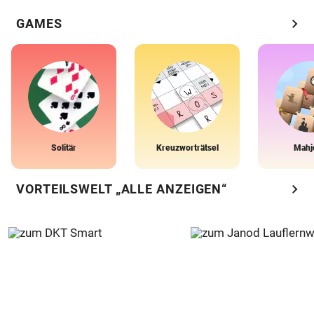
chevron_right
GAMES
Solitär
Kreuzworträtsel
Mahj
chevron_right
VORTEILSWELT „ALLE ANZEIGEN“