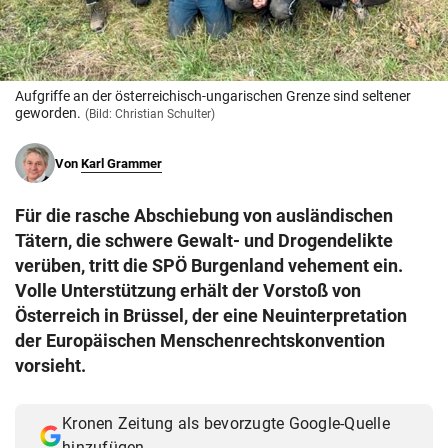
© Krone Multimedia GmbH & Co KG 2026
Muthgasse 2, 1190 Wien
Aufgriffe an der österreichisch-ungarischen Grenze sind seltener
geworden.
(Bild: Christian Schulter)
Von
Karl Grammer
Für die rasche Abschiebung von ausländischen
Tätern, die schwere Gewalt- und Drogendelikte
verüben, tritt die SPÖ Burgenland vehement ein.
Volle Unterstützung erhält der Vorstoß von
Österreich in Brüssel, der eine Neuinterpretation
der Europäischen Menschenrechtskonvention
vorsieht.
Kronen Zeitung als bevorzugte Google-Quelle
hinzufügen