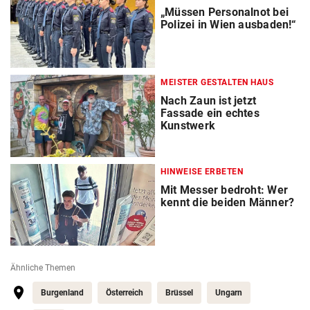
„Müssen Personalnot bei
Polizei in Wien ausbaden!“
MEISTER GESTALTEN HAUS
Nach Zaun ist jetzt
Fassade ein echtes
Kunstwerk
HINWEISE ERBETEN
Mit Messer bedroht: Wer
kennt die beiden Männer?
Ähnliche Themen
Burgenland
Österreich
Brüssel
Ungarn