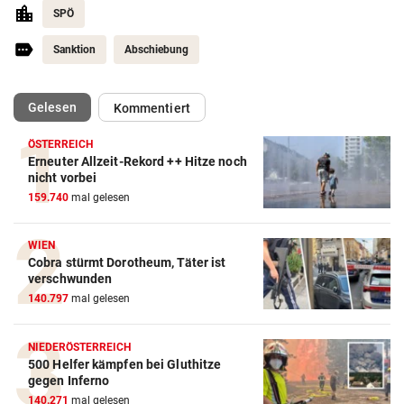
SPÖ
Sanktion
Abschiebung
(ausgewählt)
Gelesen
Kommentiert
ÖSTERREICH
Erneuter Allzeit-Rekord ++ Hitze noch
nicht vorbei
159.740
mal gelesen
WIEN
Cobra stürmt Dorotheum, Täter ist
verschwunden
140.797
mal gelesen
NIEDERÖSTERREICH
500 Helfer kämpfen bei Gluthitze
gegen Inferno
140.271
mal gelesen