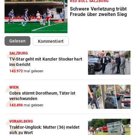
RED BULL SALZBURG
Schwere Verletzung trübt
Freude über zweiten Sieg
(ausgewählt)
Gelesen
Kommentiert
SALZBURG
TV-Star geht mit Kanzler Stocker hart
ins Gericht
143.972
mal gelesen
WIEN
Cobra stürmt Dorotheum, Täter ist
verschwunden
143.496
mal gelesen
VORARLBERG
Traktor-Unglück: Mutter (36) meldet
sich zu Wort