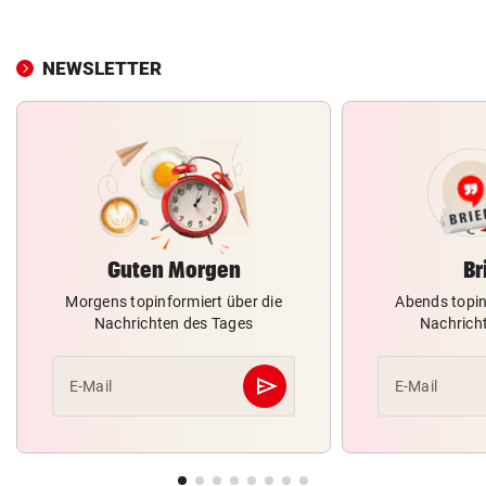
NEWSLETTER
Guten Morgen
Br
Morgens topinformiert über die
Abends topin
Nachrichten des Tages
Nachrich
send
E-Mail
E-Mail
Abschicken