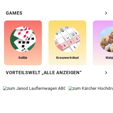
chevron_right
GAMES
Solitär
Kreuzworträtsel
Mahj
chevron_right
VORTEILSWELT „ALLE ANZEIGEN“