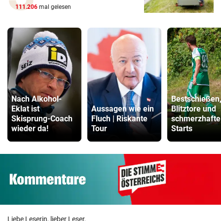
111.206
mal gelesen
Nach Alkohol-
Bestschießen
Eklat ist
Aussagen wie ein
Blitztore und
Skisprung-Coach
Fluch | Riskante
schmerzhafte
wieder da!
Tour
Starts
Liebe Leserin, lieber Leser,