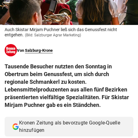
© Krone Multimedia GmbH & Co KG 2026
Muthgasse 2, 1190 Wien
Auch Skistar Mirjam Puchner ließ sich das Genussfest nicht
entgehen.
(Bild: Salzburger Agrar Marketing)
Von
Salzburg-Krone
Tausende Besucher nutzten den Sonntag in
Obertrum beim Genussfest, um sich durch
regionale Schmankerl zu kosten.
Lebensmittelproduzenten aus allen fünf Bezirken
präsentierten vielfältige Spezialitäten. Für Skistar
Mirjam Puchner gab es ein Ständchen.
Kronen Zeitung als bevorzugte Google-Quelle
hinzufügen