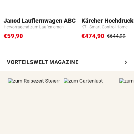
Janod Lauflernwagen ABC
Kärcher Hochdruck
Hervorragend zum Laufenlernen
K7 - Smart Control Home
€59,90
€474,90
€644,99
chevron_right
VORTEILSWELT MAGAZINE