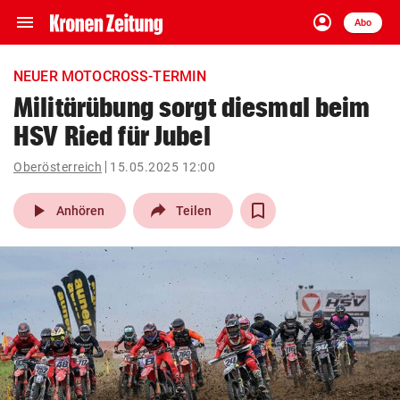
menu
account_circle
Navigation
Anmelden
Abo
close
Schließen
ein-/ausklappen
NEUER MOTOCROSS-TERMIN
Abonnieren
Militärübung sorgt diesmal beim
HSV Ried für Jubel
account_circle
arrow_right
Anmelden
Oberösterreich
15.05.2025 12:00
pin_drop
arrow_right
Bundesland auswäh
Wien
play_arrow
Anhören
Teilen
bookmark
Merkliste
Suchbegriff
search
eingeben