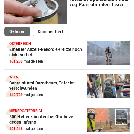
zog Paar über den Tisch
(ausgewählt)
Gelesen
Kommentiert
ÖSTERREICH
Erneuter Allzeit-Rekord ++ Hitze noch
nicht vorbei
161.299
mal gelesen
WIEN
Cobra stürmt Dorotheum, Täter ist
verschwunden
142.729
mal gelesen
NIEDERÖSTERREICH
500 Helfer kämpfen bei Gluthitze
gegen Inferno
141.428
mal gelesen