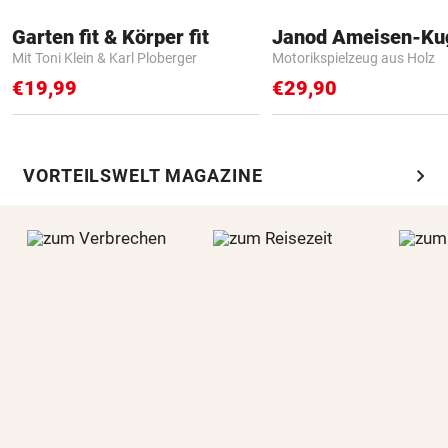
Garten fit & Körper fit
Janod Ameisen-Ku
Mit Toni Klein & Karl Ploberger
Motorikspielzeug aus Holz
€19,99
€29,90
chevron_right
VORTEILSWELT MAGAZINE