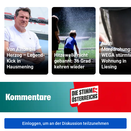
Nach
Von Ailton bis
Morddrohung
Herzog – Legend-
Hitzewelle nicht
WEGA stürmt
Kick in
gebannt: 36 Grad
Wohnung in
Hausmening
kehren wieder
Liesing
Einloggen, um an der Diskussion teilzunehmen