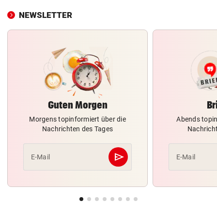
NEWSLETTER
Guten Morgen
Br
Morgens topinformiert über die
Abends topin
Nachrichten des Tages
Nachrich
send
E-Mail
E-Mail
Abschicken