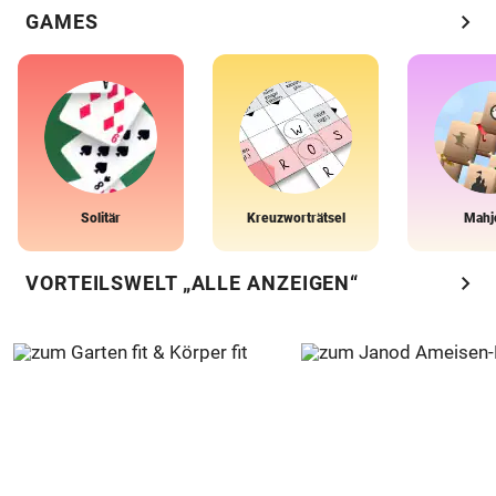
chevron_right
GAMES
Solitär
Kreuzworträtsel
Mahj
chevron_right
VORTEILSWELT „ALLE ANZEIGEN“