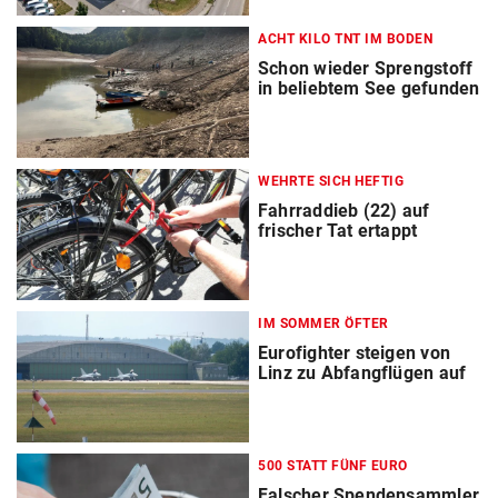
ACHT KILO TNT IM BODEN
Schon wieder Sprengstoff
in beliebtem See gefunden
WEHRTE SICH HEFTIG
Fahrraddieb (22) auf
frischer Tat ertappt
IM SOMMER ÖFTER
Eurofighter steigen von
Linz zu Abfangflügen auf
500 STATT FÜNF EURO
Falscher Spendensammler