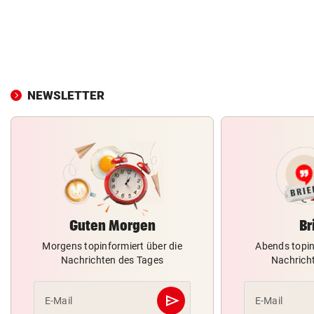
NEWSLETTER
Guten Morgen
Br
Morgens topinformiert über die
Abends topin
Nachrichten des Tages
Nachrich
send
E-Mail
E-Mail
Abschicken