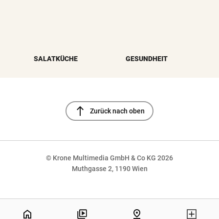
SALATKÜCHE
GESUNDHEIT
north
Zurück nach oben
© Krone Multimedia GmbH & Co KG 2026
Muthgasse 2, 1190 Wien
NaN%
home
pin_drop