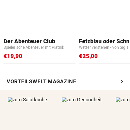
Der Abenteuer Club
Fetzblau oder Schn
Spielerische Abenteuer mit Piatnik
Wetter verstehen - von Sigi F
€19,90
€25,00
chevron_right
VORTEILSWELT MAGAZINE