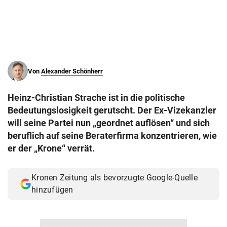
© Krone Multimedia GmbH & Co KG 2026
Muthgasse 2, 1190 Wien
Von
Alexander Schönherr
Heinz-Christian Strache ist in die politische
Bedeutungslosigkeit gerutscht. Der Ex-Vizekanzler
will seine Partei nun „geordnet auflösen“ und sich
beruflich auf seine Beraterfirma konzentrieren, wie
er der „Krone“ verrät.
Kronen Zeitung als bevorzugte Google-Quelle
hinzufügen