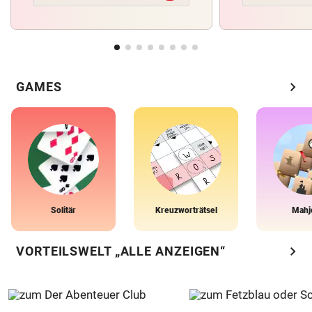
chevron_right
GAMES
Solitär
Kreuzworträtsel
Mahj
chevron_right
VORTEILSWELT „ALLE ANZEIGEN“