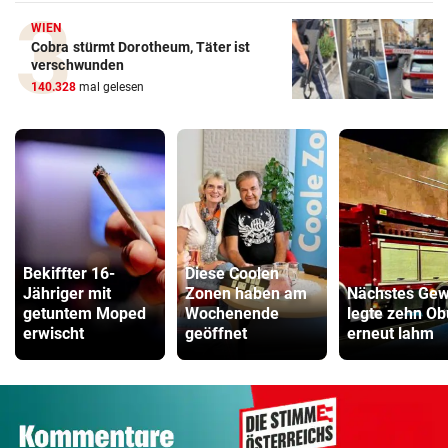
WIEN
Cobra stürmt Dorotheum, Täter ist
verschwunden
140.328
mal gelesen
Bekiffter 16-
Diese Coolen
Jähriger mit
Zonen haben am
Nächstes Gewi
getuntem Moped
Wochenende
legte zehn O
erwischt
geöffnet
erneut lahm