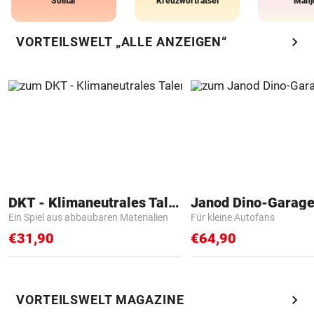
Solitär
Kreuzworträtsel
Mahj
chevron_right
VORTEILSWELT „ALLE ANZEIGEN“
DKT - Klimaneutrales Talent
Janod Dino-Garag
Ein Spiel aus abbaubaren Materialien
Für kleine Autofans
€31,90
€64,90
chevron_right
VORTEILSWELT MAGAZINE