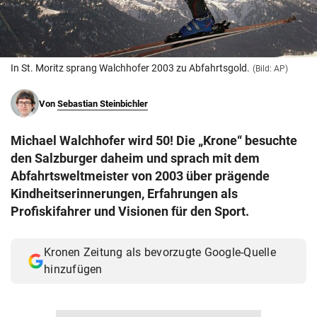
© Krone Multimedia GmbH & Co KG 2026
Muthgasse 2, 1190 Wien
In St. Moritz sprang Walchhofer 2003 zu Abfahrtsgold.
(Bild: AP)
Von
Sebastian Steinbichler
Michael Walchhofer wird 50! Die „Krone“ besuchte
den Salzburger daheim und sprach mit dem
Abfahrtsweltmeister von 2003 über prägende
Kindheitserinnerungen, Erfahrungen als
Profiskifahrer und Visionen für den Sport.
Kronen Zeitung als bevorzugte Google-Quelle
hinzufügen