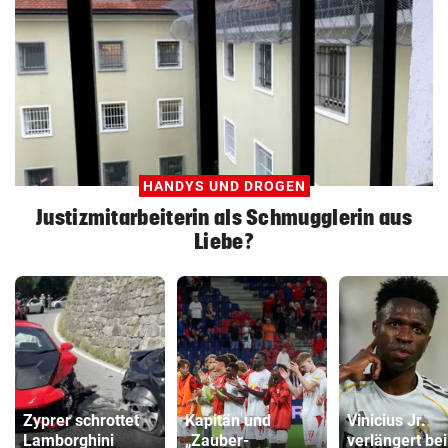
HANDYS UND DROGEN
Justizmitarbeiterin als Schmugglerin aus
Liebe?
Zyprer schrottet
Kapitän und
Vinicius Jr.
Lamborghini
„Zauber-
verlängert bei