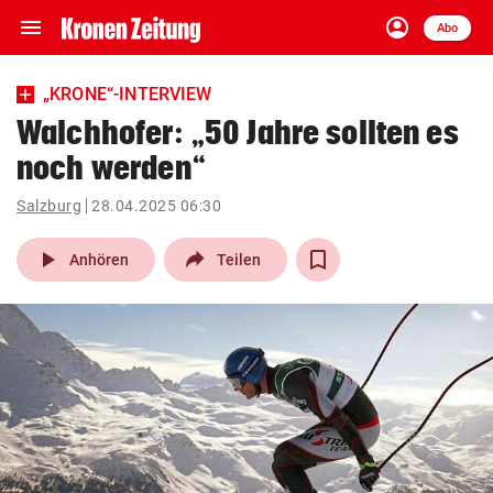
menu
account_circle
Navigation
Anmelden
Abo
close
Schließen
ein-/ausklappen
„KRONE“-INTERVIEW
Abonnieren
Walchhofer: „50 Jahre sollten es
noch werden“
account_circle
arrow_right
Anmelden
Salzburg
28.04.2025 06:30
pin_drop
arrow_right
Bundesland auswäh
Wien
play_arrow
Anhören
Teilen
bookmark
Merkliste
Suchbegriff
search
eingeben