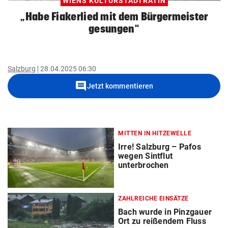
WIENS KULTURSTADTRÄTIN
„Habe Fiakerlied mit dem Bürgermeister
gesungen“
Salzburg
28.04.2025 06:30
comment
Jetzt kommentieren
MITTEN IN HITZEWELLE
Irre! Salzburg – Pafos
wegen Sintflut
unterbrochen
ZAHLREICHE EINSÄTZE
Bach wurde in Pinzgauer
Ort zu reißendem Fluss