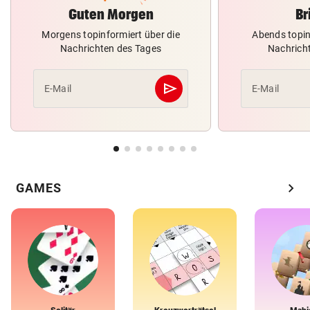
Guten Morgen
Br
Morgens topinformiert über die
Abends topin
Nachrichten des Tages
Nachrich
send
E-Mail
E-Mail
Abschicken
chevron_right
GAMES