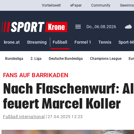
Vorteilswelt
ePaper
Community
Gewinns
close
Schließen
menu
Menü aufklappen
Do., 06.08.2026
Abonnieren
(ausgewählt)
krone.at
Streaming
Fußball
Formel 1
Tennis
Sport-M
account_circle
arrow_right
Anmelden
Bundesliga
2. Liga
Deutsche Bundesliga
Champions League
Eu
pin_drop
arrow_right
Bundesland auswäh
Wien
FANS AUF BARRIKADEN
bookmark
Merkliste
Nach Flaschenwurf: A
feuert Marcel Koller
Suchbegriff
search
eingeben
Fußball International
27.04.2025 12:23