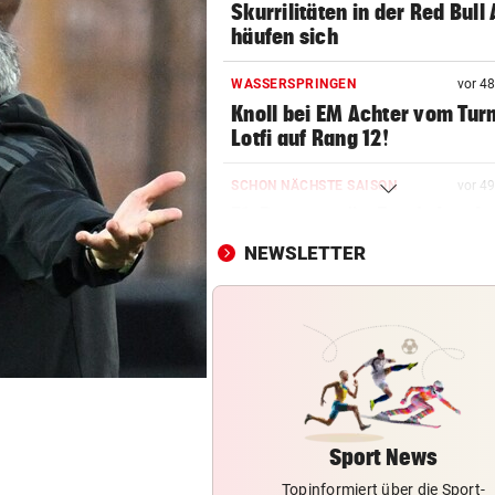
Skurrilitäten in der Red Bull
häufen sich
WASSERSPRINGEN
vor 4
Knoll bei EM Achter vom Tur
Lotfi auf Rang 12!
SCHON NÄCHSTE SAISON
vor 4
F1-Boss verrät: Es wird mehr
Sprintrennen geben
NEWSLETTER
CONFERENCE LEAGUE
Sieg! Austria stößt die Tür z
Play-off weit auf
MITTEN IN HITZEWELLE
Irre! Salzburg – Pafos wegen
Sintflut unterbrochen
Sport News
Topinformiert über die Sport-
RADSPORT