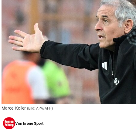
© Krone Multimedia GmbH & Co KG 2026
Muthgasse 2, 1190 Wien
Marcel Koller
(Bild: APA/AFP)
Von
krone Sport