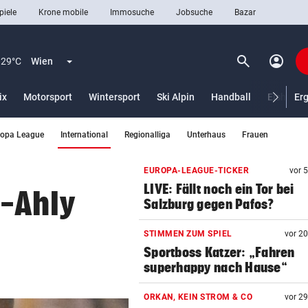
piele
Krone mobile
Immosuche
Jobsuche
Bazar
search
account_circle
Menü aufklappen
Suchen
29°C
Wien
ix
Motorsport
Wintersport
Ski Alpin
Handball
Eishocke
Er
(ausgewählt)
ropa League
International
Regionalliga
Unterhaus
Frauen
len
EUROPA-LEAGUE-TICKER
vor 
LIVE: Fällt noch ein Tor bei
l-Ahly
Salzburg gegen Pafos?
STIMMEN ZUM SPIEL
vor 2
Sportboss Katzer: „Fahren
superhappy nach Hause“
ORKAN, KEIN STROM & CO
vor 2