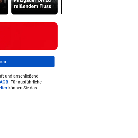
Pinzgauer Ort zu
Angriffsmodus
viel Hass
reißendem Fluss
schaltet
begegnet“
men
ft und anschließend
AGB
. Für ausführliche
Hier
können Sie das