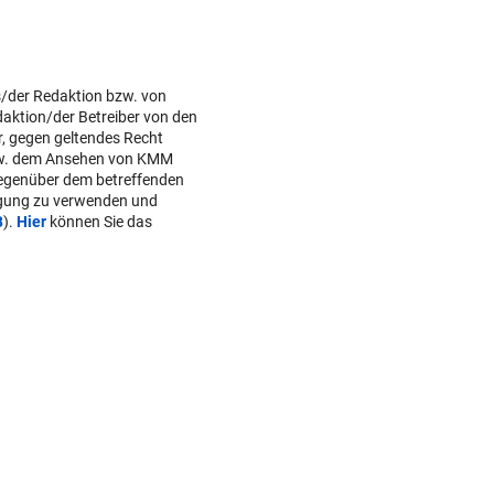
s/der Redaktion bzw. von
daktion/der Betreiber von den
r, gegen geltendes Recht
w. dem Ansehen von KMM
gegenüber dem betreffenden
lgung zu verwenden und
B
).
Hier
können Sie das