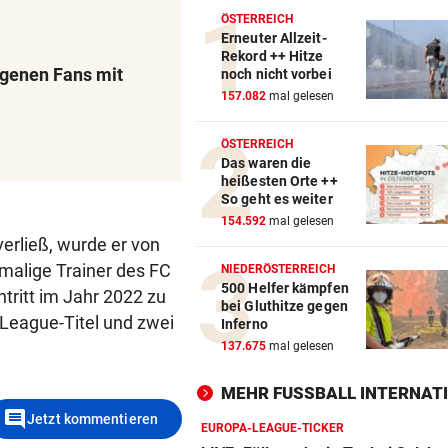
ÖSTERREICH
Erneuter Allzeit-
Rekord ++ Hitze
genen Fans mit
noch nicht vorbei
157.082
mal gelesen
ÖSTERREICH
Das waren die
heißesten Orte ++
So geht es weiter
154.592
mal gelesen
verließ, wurde er von
malige Trainer des FC
NIEDERÖSTERREICH
500 Helfer kämpfen
tritt im Jahr 2022 zu
bei Gluthitze gegen
League-Titel und zwei
Inferno
137.675
mal gelesen
MEHR FUSSBALL INTERNATI
comment
Jetzt kommentieren
EUROPA-LEAGUE-TICKER