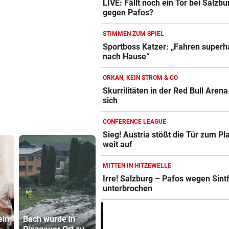
LIVE: Fällt noch ein Tor bei Salzbu
gegen Pafos?
STIMMEN ZUM SPIEL
Sportboss Katzer: „Fahren super
nach Hause“
ORKAN, KEIN STROM & CO
Skurrilitäten in der Red Bull Aren
sich
CONFERENCE LEAGUE
Sieg! Austria stößt die Tür zum Pl
weit auf
MITTEN IN HITZEWELLE
Irre! Salzburg – Pafos wegen Sintf
unterbrochen
Wie Infantino jetzt
Katzentöter
eln
Bach wurde in
in den
Anwalt: „Ni