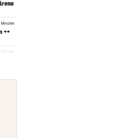
 Arena
8 Minuten
m ++
9 Minuten
19:24
um
19:16
Guten Morgen
Morgens topinformiert über die
19:11