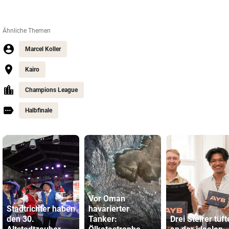
Ähnliche Themen
Marcel Koller
Kairo
Champions League
Halbfinale
Vor Oman
Stadtrichter haben
havarierter
den 30.
Tanker:
Drei Steirer tüft