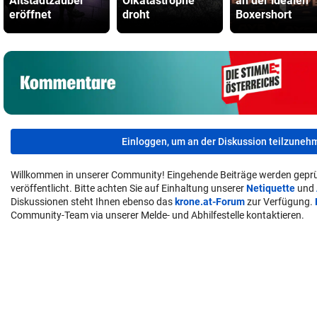
Altstadtzauber
Ölkatastrophe
an der idealen
eröffnet
droht
Boxershort
Einloggen, um an der Diskussion teilzuneh
Willkommen in unserer Community! Eingehende Beiträge werden geprü
veröffentlicht. Bitte achten Sie auf Einhaltung unserer
Netiquette
und
Diskussionen steht Ihnen ebenso das
krone.at-Forum
zur Verfügung.
Community-Team via unserer Melde- und Abhilfestelle kontaktieren.