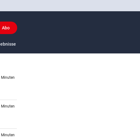
Abo
y
gebnisse
US-Sport
5 Minuten
0 Minuten
9 Minuten