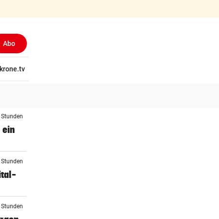
Abo
(ausgewählt)
tschaft
krone.tv
Wissen
Gericht
Kolumnen
Freizeit
Reise
Ti
4 Stunden
 ein
5 Stunden
tal-
5 Stunden