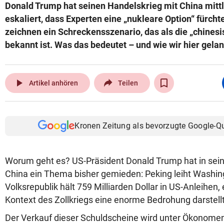
Donald Trump hat seinen Handelskrieg mit China mittl
eskaliert, dass Experten eine „nukleare Option“ fürc
zeichnen ein Schreckensszenario, das als die „chine
bekannt ist. Was das bedeutet – und wie wir hier gelan
play_arrow
Artikel anhören
Teilen
Kronen Zeitung als bevorzugte Google-Q
Worum geht es? US-Präsident Donald Trump hat in sei
China ein Thema bisher gemieden: Peking leiht Washingt
Volksrepublik hält 759 Milliarden Dollar in US-Anleihen
Kontext des Zollkriegs eine enorme Bedrohung darstellt
Der Verkauf dieser Schuldscheine wird unter Ökonomen 