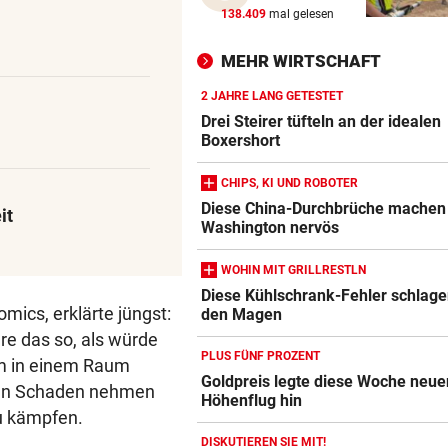
KEIN ARSENAL-WECHSEL
vor 
138.409
mal gelesen
Vinicius Jr. verlängert bei Re
Madrid bis 2032
MEHR WIRTSCHAFT
2 JAHRE LANG GETESTET
UKRAINISCHER ANGRIFF?
vor 
Drei Steirer tüfteln an der idealen
Vor Oman havarierter Tanker
Boxershort
Ölkatastrophe droht
CHIPS, KI UND ROBOTER
„VERSTEHE ICH NICHT“
vor 
Diese China-Durchbrüche machen
it
ÖFB-Kicker Wimmer packt ü
Washington nervös
Morddrohungen aus
WOHIN MIT GRILLRESTLN
Diese Kühlschrank-Fehler schlage
mics, erklärte jüngst:
den Magen
e das so, als würde
PLUS FÜNF PROZENT
m in einem Raum
Goldpreis legte diese Woche neue
men Schaden nehmen
Höhenflug hin
zu kämpfen.
DISKUTIEREN SIE MIT!