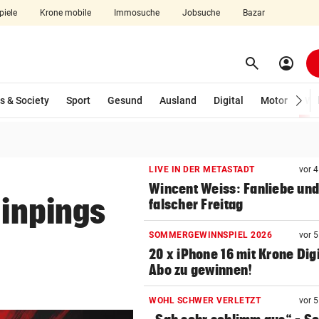
piele
Krone mobile
Immosuche
Jobsuche
Bazar
search
account_circle
Menü aufklappen
Suchen
s & Society
Sport
Gesund
Ausland
Digital
Motor
Wir
len
LIVE IN DER METASTADT
vor 
Wincent Weiss: Fanliebe und
Jinpings
falscher Freitag
SOMMERGEWINNSPIEL 2026
vor 
20 x iPhone 16 mit Krone Digi
Abo zu gewinnen!
WOHL SCHWER VERLETZT
vor 