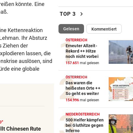
reißen könnte. Eine
Katzentöter-Anwalt: „Nie so 
maß.
chevron_right
Hass begegnet“
TOP 3
TRUMP DROHT:
vor 
(ausgewählt)
Gelesen
Kommentiert
ine Kettenreaktion
Lange Haftstrafen für Berich
 Lehman. Ihr Absturz
über Waffenengpässe
ÖSTERREICH
s Ziehen der
Erneuter Allzeit-
Rekord ++ Hitze
xplodieren lassen, die
CONFERENCE LEAGUE
vor 
noch nicht vorbei
enskrise auslösen, sind
Sieg! Austria stößt die Tür z
157.651
mal gelesen
Play-off weit auf
ürde eine globale
ÖSTERREICH
MITTEN IN HITZEWELLE
vor 
Das waren die
heißesten Orte ++
Irre! Salzburg – Pafos wegen
So geht es weiter
Sintflut unterbrochen
154.996
mal gelesen
RADSPORT
vor 
NIEDERÖSTERREICH
Reusser vor Ventoux-Etappe
500 Helfer kämpfen
D“
weiter im Gelben Trikot
bei Gluthitze gegen
llt Chinesen Rute
Inferno