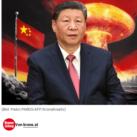
© Krone Multimedia GmbH & Co KG 2026
Muthgasse 2, 1190 Wien
(Bild: Pedro PARDO/AFP/KroneKreativ)
Von
krone.at