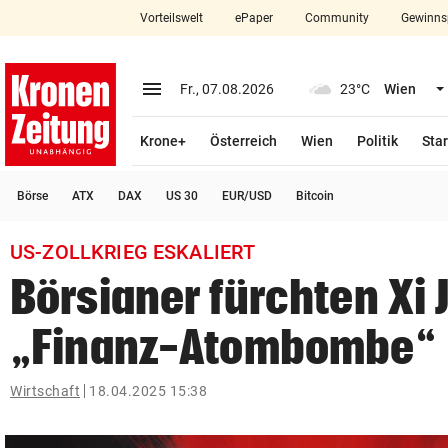
Vorteilswelt
ePaper
Community
Gewinns
close
Schließen
menu
Menü aufklappen
Fr., 07.08.2026
23°C
Wien
Abonnieren
Krone+
Österreich
Wien
Politik
Star
account_circle
arrow_right
Anmelden
Börse
ATX
DAX
US 30
EUR/USD
Bitcoin
pin_drop
arrow_right
Bundesland auswäh
Wien
US-ZOLLKRIEG ESKALIERT
bookmark
Merkliste
Börsianer fürchten Xi 
„Finanz-Atombombe“
Suchbegriff
search
eingeben
Wirtschaft
18.04.2025 15:38