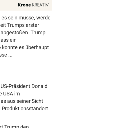
n es sein müsse, werde
eit Trumps erster
ch abgestoßen. Trump
dass ein
 konnte es überhaupt
se ...
h US-Präsident Donald
ie USA im
das aus seiner Sicht
 Produktionsstandort
cht Trump den