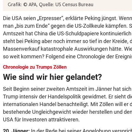
Die USA seien „Erpresser“, erklärte Peking jüngst. Wen
man „bis zum Ende“ gegen die US-Zollkeule kämpfen. S
Amtszeit hat China die US-Schuldpapiere kontinuierli
steht bei Peking aber noch immer so tief in der Kreide, 
Massenverkauf katastrophale Auswirkungen hätte. Wie
so weit kommen? Folgend eine Chronologie der Ereignis
Chronologie zu Trumps Zöllen
Wie sind wir hier gelandet?
Seit Beginn seiner zweiten Amtszeit im Jänner hat sic
Trump intensiv der Handelspolitik gewidmet. Er sieht d
internationalen Handel benachteiligt. Mit Zöllen will er 
bestehende Ungleichgewicht wieder herstellen und den
USA für Investoren attraktiveren.
20. Jänner:
In der Rede bei seiner Angelobung verspri