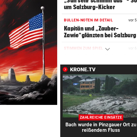
„Sah sehr schlimm aus“ – S
um Salzburg-Kicker
BULLEN-NOTEN IM DETAIL
vor 
Kapitän und „Zauber-
Zawie“glänzten bei Salzburg
STIMMEN ZUM SPIEL
vor 
Austria-Trainer Helm: „Das
uns besser!“
KRONE.TV
KUNDENDATEN BETROFFEN
vor 
Cyberangriff auf Wiener
Schmuckhändler Frey Wille
EUROPA-LEAGUE-QUALI
vor 
Joker Tabakovic führt Salzbu
ZAHLREICHE EINSÄTZE
Last-Minute-Sieg
Bach wurde in Pinzgauer Ort zu
reißendem Fluss
PALÄSTINENSER GETÖTET
vor 