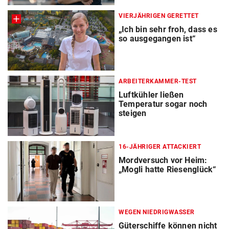
VIERJÄHRIGEN GERETTET
„Ich bin sehr froh, dass es
so ausgegangen ist“
ARBEITERKAMMER-TEST
Luftkühler ließen
Temperatur sogar noch
steigen
16-JÄHRIGER ATTACKIERT
Mordversuch vor Heim:
„Mogli hatte Riesenglück“
WEGEN NIEDRIGWASSER
Güterschiffe können nicht