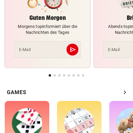
Guten Morgen
Br
Morgens topinformiert über die
Abends topin
Nachrichten des Tages
Nachrich
send
E-Mail
E-Mail
Abschicken
chevron_right
GAMES