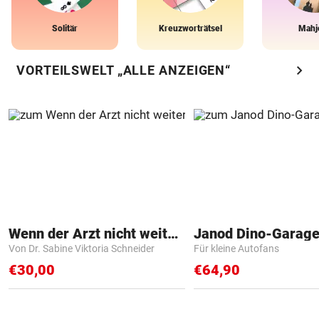
Solitär
Kreuzworträtsel
Mahj
chevron_right
VORTEILSWELT „ALLE ANZEIGEN“
Wenn der Arzt nicht weiter weiß
Janod Dino-Garag
Von Dr. Sabine Viktoria Schneider
Für kleine Autofans
€30,00
€64,90