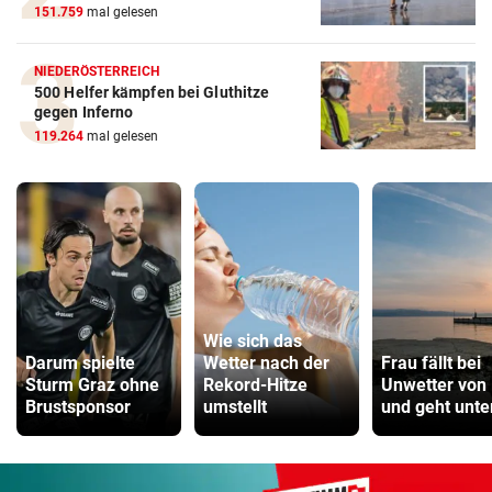
151.759
mal gelesen
NIEDERÖSTERREICH
500 Helfer kämpfen bei Gluthitze
gegen Inferno
119.264
mal gelesen
Wie sich das
Darum spielte
Wetter nach der
Frau fällt bei
Sturm Graz ohne
Rekord-Hitze
Unwetter von
Brustsponsor
umstellt
und geht unte