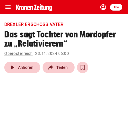
menu
account_circle
Navigation
Anmelden
Abo
close
Schließen
ein-/ausklappen
DREXLER ERSCHOSS VATER
Abonnieren
Das sagt Tochter von Mordopfer
zu „Relativierern“
account_circle
arrow_right
Anmelden
Oberösterreich
23.11.2024 06:00
pin_drop
arrow_right
Bundesland auswäh
Wien
play_arrow
Anhören
Teilen
bookmark
Merkliste
Suchbegriff
search
eingeben