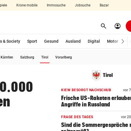
piele
Krone mobile
Immosuche
Jobsuche
Bazar
search
account_circle
Menü aufklappen
Suchen
s & Society
Sport
Gesund
Ausland
Digital
Motor
Wir
(ausgewählt)
Kärnten
Salzburg
Tirol
Vorarlberg
len
Tirol
10.000
KIEW BESORGT NACHSCHUB
vor 
en
Frische US-Raketen erlaube
Angriffe in Russland
FRAGE DES TAGES
vor 2
Sind die Sommergespräche 