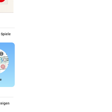
 Spiele
u
Snake
zeigen