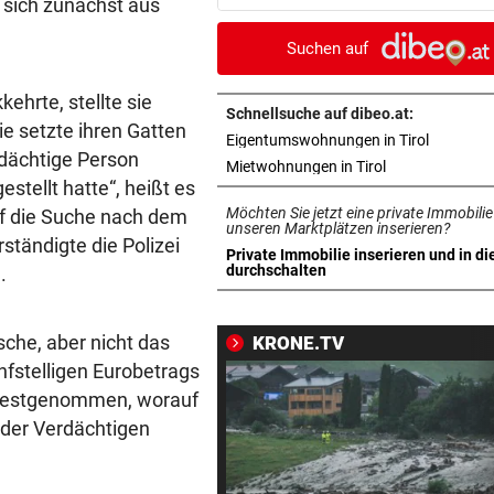
sich zunächst aus
Gesicht gestochen
Suchen auf
DFB-PROFI PACKT AUS:
vor ein
Nagelsmann? „Wie das 3 Jah
ehrte, stellte sie
abgelaufen ist …“
Schnellsuche auf dibeo.at:
e setzte ihren Gatten
in neuem 
Eigentumswohnungen in Tirol
rdächtige Person
„WUNDER IM ANMARSCH“
vor ein
in neuem Tab ö
Mietwohnungen in Tirol
estellt hatte“, heißt es
Ö3-Star Gabi Hiller teilt
Möchten Sie jetzt eine private Immobilie
uf die Suche nach dem
zuckersüße Baby-News
unseren Marktplätzen inserieren?
ständigte die Polizei
Private Immobilie inserieren und in di
42 FLORIANI IM EINSATZ
vor ein
in neuem Tab öffnen
durchschalten
.
Schwammerlsucher in steil
Gelände gestürzt
che, aber nicht das
KRONE.TV
NACH ANSTURM AUF CEUTA
vor ein
nfstelligen Eurobetrags
Streit zwischen Rom und Mad
g festgenommen, worauf
Brunner vermittelt
 der Verdächtigen
ZUR LAGE DER PARTEIEN
vor ein