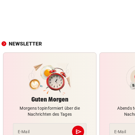
NEWSLETTER
Guten Morgen
Morgens topinformiert über die
Abends t
Nachrichten des Tages
Nachr
send
E-Mail
E-Mail
Abschicken