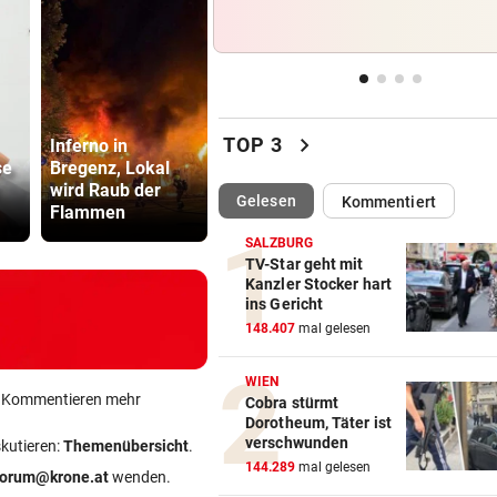
„Katastrophal“: Benatia rec
mit Ex-Klub ab
WAREN ES JÄGER?
vor 
Frau entdeckte Einschussloc
chevron_right
ihrem Auto
TOP 3
Inferno in
Schräge
se
Bregenz, Lokal
Mitführpflicht
Drohung: 3
wird Raub der
auch in einem
Besucher 
JEDE 5. IST GEFÄHRDET
vor 
(ausgewählt)
Gelesen
Kommentiert
Flammen
Nachbarland!
Festival ve
Armut: Kindererziehung kost
Frauen die Pension
SALZBURG
TV-Star geht mit
Kanzler Stocker hart
MIT DROGEN IM GEPÄCK
vor 
ins Gericht
Mädchen (8) von E-Scooter-
148.407
mal gelesen
Fahrer niedergerast
WIEN
ein Kommentieren mehr
Cobra stürmt
Dorotheum, Täter ist
verschwunden
skutieren:
Themenübersicht
.
144.289
mal gelesen
forum@krone.at
wenden.