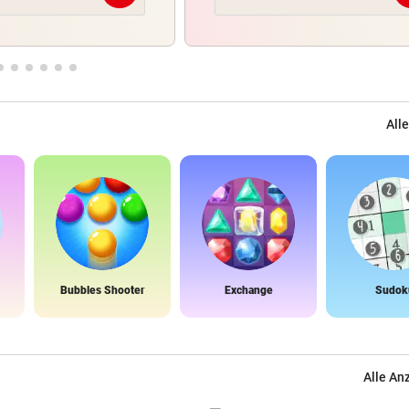
Alle
Bubbles Shooter
Exchange
Sudok
Alle An