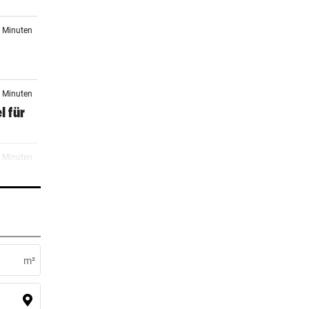
7 Minuten
1 Minuten
l für
6 Minuten
 Frau
er Stunde
r noch
m²
er Stunde