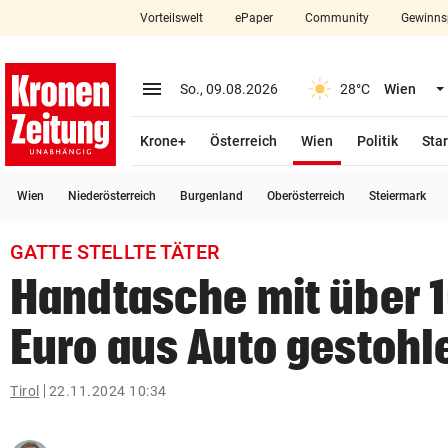
Vorteilswelt
ePaper
Community
Gewinns
close
Schließen
menu
Menü aufklappen
So., 09.08.2026
28°C
Wien
Abonnieren
(ausgewählt)
Krone+
Österreich
Wien
Politik
Star
account_circle
arrow_right
Anmelden
Wien
Niederösterreich
Burgenland
Oberösterreich
Steiermark
pin_drop
arrow_right
Bundesland auswäh
Wien
GATTE STELLTE TÄTER
bookmark
Merkliste
Handtasche mit über 
Euro aus Auto gestohl
Suchbegriff
search
eingeben
Tirol
22.11.2024 10:34