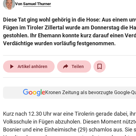
Von
Samuel Thurner
© Krone Multimedia GmbH & Co KG 2026
Muthgasse 2, 1190 Wien
Diese Tat ging wohl gehörig in die Hose: Aus einem un
Fügen im Tiroler Zillertal wurde am Donnerstag die H
gestohlen. Ihr Ehemann konnte kurz darauf einen Verd
Verdächtige wurden vorläufig festgenommen.
play_arrow
Artikel anhören
Teilen
Kronen Zeitung als bevorzugte Google-Q
Kurz nach 12.30 Uhr war eine Tirolerin gerade dabei, ihr
Volksschule in Fügen abzuholen. Diesen Moment nützte
Bosnier und eine Einheimische (29) schamlos aus. Sie 