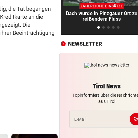
FPÖ immer stärker, zieht je
ZAHLREICHE EINSÄTZE
die ÖVP-Reißleine?
ig, die Tat begangen
Bach wurde in Pinzgauer Ort zu
Kreditkarte an die
reißendem Fluss
AM HEIMWEG
vor ein
gezeigt. Die
Fußgänger getötet: Lenker
 ihrer Beeinträchtigung
flüchtet nach Unfall
NEWSLETTER
SERIE GEHT WEITER
vor 
Säure-Einbrecher in Wien-
Ottakring am Werk
ALLE TITEL WEG, ABER:
vor 
Ex-Prinz Andrew soll royales
Tirol News
Begräbnis erhalten
Topinformiert über die Nachricht
aus Tirol
NACH „KRONE“-BERICHT
vor 
ORF beruhigt: „Meiste mehr 
se
E-Mail
einen Empfangsweg“
DEUTLICHE WORTE
vor 