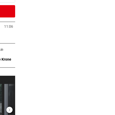
er Stunde
re
11:06
Tab öffnen
er Stunde
ffnen
 in
e Krone
er Stunde
em
er Stunde
rid:
er Stunde