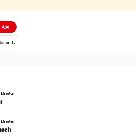
Abo
tschaft
krone.tv
Wissen
Gericht
Kolumnen
Freizeit
Reise
Ti
7 Minuten
n
0 Minuten
noch