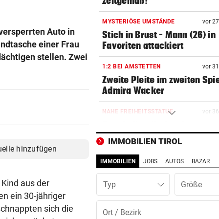
zeitgemäß?
MYSTERIÖSE UMSTÄNDE
vor 2
versperrten Auto in
Stich in Brust – Mann (26) in
andtasche einer Frau
Favoriten attackiert
ächtigen stellen. Zwei
1:2 BEI AMSTETTEN
vor 3
Zweite Pleite im zweiten Spie
Admira Wacker
NAHE FREIHEITSSTATUE
vor 3
Boot in New York gekentert –
und Säugling tot
IMMOBILIEN TIROL
uelle hinzufügen
DÜRRE UND HITZE
vor ein
IMMOBILIEN
JOBS
AUTOS
BAZAR
Italiens größter Fluss ist nu
ein Rinnsal
 Kind aus der
Typ
n ein 30-jähriger
AUF MARIAHILFER STRASSE
vor ein
schnappten sich die
Mann mit Stanleymesser ins