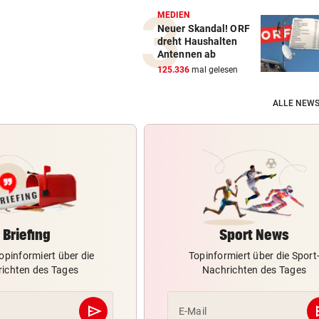
MEDIEN
Neuer Skandal! ORF
dreht Haushalten
Antennen ab
125.336
mal gelesen
ALLE NEWS
Briefing
Sport News
opinformiert über die
Topinformiert über die Sport
ichten des Tages
Nachrichten des Tages
send
s
E-Mail
Abschicken