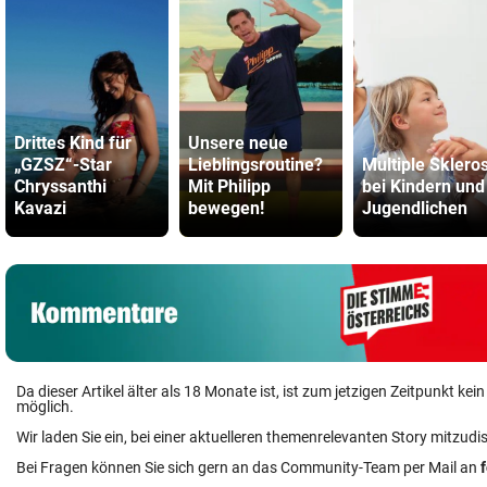
Drittes Kind für
Unsere neue
„GZSZ“-Star
Lieblingsroutine?
Multiple Sklero
Chryssanthi
Mit Philipp
bei Kindern und
Kavazi
bewegen!
Jugendlichen
Da dieser Artikel älter als 18 Monate ist, ist zum jetzigen Zeitpunkt k
möglich.
Wir laden Sie ein, bei einer aktuelleren themenrelevanten Story mitzudi
Bei Fragen können Sie sich gern an das Community-Team per Mail an