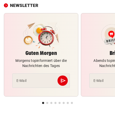
NEWSLETTER
Guten Morgen
Br
Morgens topinformiert über die
Abends topin
Nachrichten des Tages
Nachrich
send
E-Mail
E-Mail
Abschicken