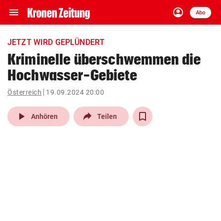
menu
account_circle
Navigation
Anmelden
Abo
close
Schließen
ein-/ausklappen
JETZT WIRD GEPLÜNDERT
Abonnieren
Kriminelle überschwemmen die
Hochwasser-Gebiete
account_circle
arrow_right
Anmelden
Österreich
19.09.2024 20:00
pin_drop
arrow_right
Bundesland auswäh
Wien
play_arrow
Anhören
Teilen
bookmark
Merkliste
Suchbegriff
search
eingeben