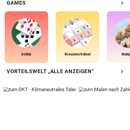
chevron_right
GAMES
Solitär
Kreuzworträtsel
Mahj
chevron_right
VORTEILSWELT „ALLE ANZEIGEN“