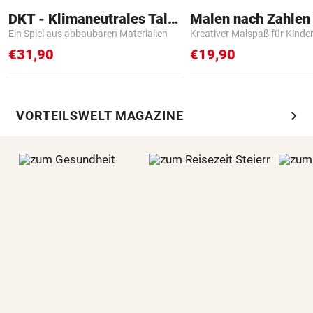
DKT - Klimaneutrales Talent
Ein Spiel aus abbaubaren Materialien
Kreativer Malspaß für Kinde
€31,90
€19,90
chevron_right
VORTEILSWELT MAGAZINE