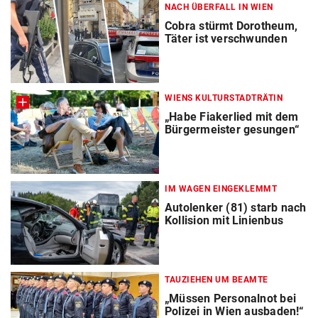
NACH ÜBERFALL IN WIEN
Cobra stürmt Dorotheum,
Täter ist verschwunden
WIENS KULTURSTADTRÄTIN
„Habe Fiakerlied mit dem
Bürgermeister gesungen“
IM WAGEN EINGEKLEMMT
Autolenker (81) starb nach
Kollision mit Linienbus
TAUZIEHEN UM BEAMTE
„Müssen Personalnot bei
Polizei in Wien ausbaden!“