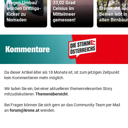
Wegen Umbau
33,02 Grad
wurden Drittliga-
Celsius im
Eremit mit se
Kicker zu
Mittelmeer
Beinen lebt in
Nomaden
gemessen!
alten Birnbä
Da dieser Artikel älter als 18 Monate ist, ist zum jetzigen Zeitpunkt
kein Kommentieren mehr möglich.
Wir laden Sie ein, bei einer aktuelleren themenrelevanten Story
mitzudiskutieren:
Themenübersicht
.
Bei Fragen können Sie sich gern an das Community-Team per Mail
an
forum@krone.at
wenden.