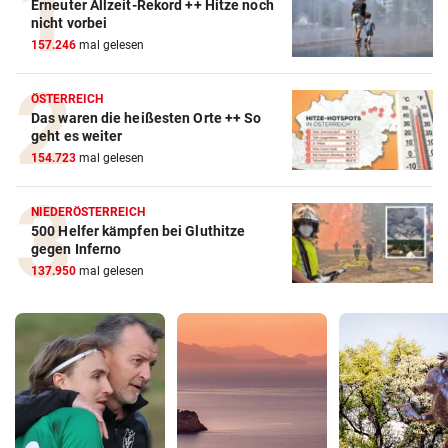
Erneuter Allzeit-Rekord ++ Hitze noch
nicht vorbei
157.246
mal gelesen
ÖSTERREICH
Das waren die heißesten Orte ++ So
geht es weiter
154.723
mal gelesen
NIEDERÖSTERREICH
500 Helfer kämpfen bei Gluthitze
gegen Inferno
137.950
mal gelesen