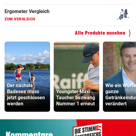
Fahrradanhänger Vergleich
ZUM VERGLEICH
Faszienrolle Vergleich
Alle Produkte ansehen
ZUM VERGLEICH
Hoverboard Vergleich
ZUM VERGLEICH
Kinderfahrrad Vergleich
ZUM VERGLEICH
Der nächste
Wie ein Würfe
Badesee muss
Youngster Maxi
ganze
jetzt geschlossen
Taucher bezwang
Getränkeindus
werden
Nummer 1 erneut
verändert