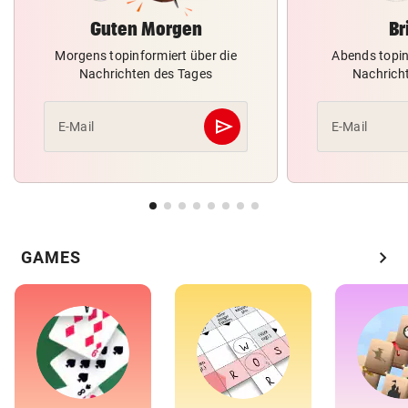
Guten Morgen
Br
Morgens topinformiert über die
Abends topin
Nachrichten des Tages
Nachrich
send
E-Mail
E-Mail
Abschicken
chevron_right
GAMES