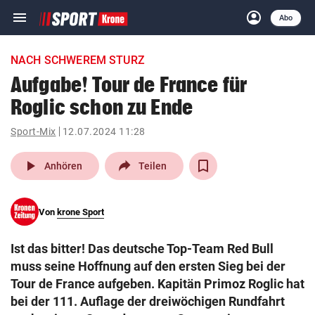
menu
account_circle
Navigation
Anmelden
Abo
close
Schließen
ein-/ausklappen
NACH SCHWEREM STURZ
Abonnieren
Aufgabe! Tour de France für
Roglic schon zu Ende
account_circle
arrow_right
Anmelden
Sport-Mix
12.07.2024 11:28
pin_drop
arrow_right
Bundesland auswäh
Wien
play_arrow
Anhören
Teilen
bookmark
Merkliste
Von
krone Sport
Suchbegriff
search
Ist das bitter! Das deutsche Top-Team Red Bull
eingeben
muss seine Hoffnung auf den ersten Sieg bei der
Tour de France aufgeben. Kapitän Primoz Roglic hat
bei der 111. Auflage der dreiwöchigen Rundfahrt