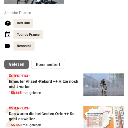
Ähnliche Themen
Red Bull
Tour de France
Rennstall
(ausgewählt)
Gelesen
Kommentiert
ÖSTERREICH
Erneuter Allzeit-Rekord ++ Hitze noch
nicht vorbei
158.665
mal gelesen
ÖSTERREICH
Das waren die heißesten Orte ++ So
geht es weiter
155.860
mal gelesen