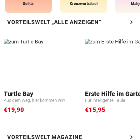
Solitär
Kreuzworträtsel
Mahj
chevron_right
VORTEILSWELT „ALLE ANZEIGEN“
Turtle Bay
Erste Hilfe im Gart
Aus dem Weg, hier kommen wir!
Für intelligente Faule
€19,90
€15,95
chevron_right
VORTEILSWELT MAGAZINE