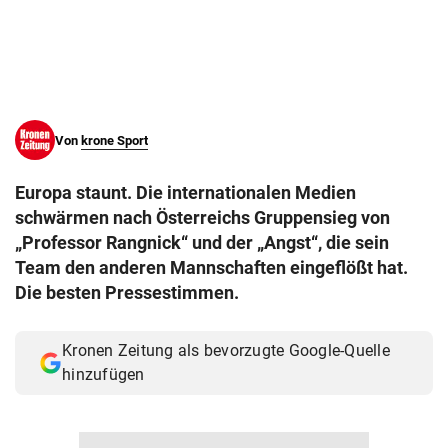
© Krone Multimedia GmbH & Co KG 2026
Muthgasse 2, 1190 Wien
Von
krone Sport
Europa staunt. Die internationalen Medien
schwärmen nach Österreichs Gruppensieg von
„Professor Rangnick“ und der „Angst“, die sein
Team den anderen Mannschaften eingeflößt hat.
Die besten Pressestimmen.
Kronen Zeitung als bevorzugte Google-Quelle
hinzufügen