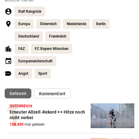
Ähnliche Themen
Ralf Rangnick
Europa
Österreich
Niederlande
Berlin
Deutschland
Frankreich
FAZ
FC Bayern München
Europameisterschaft
Angst
Sport
(ausgewählt)
Gelesen
Kommentiert
ÖSTERREICH
Erneuter Allzeit-Rekord ++ Hitze noch
Action-Cam Vergleich
nicht vorbei
158.450
mal gelesen
ZUM VERGLEICH