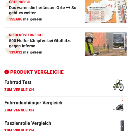
Crosstrainer Vergleich
ÖSTERREICH
Das waren die heißesten Orte ++ So
ZUM VERGLEICH
geht es weiter
155.686
mal gelesen
E-Bike Vergleich
ZUM VERGLEICH
NIEDERÖSTERREICH
500 Helfer kämpfen bei Gluthitze
Elektro-Scooter Vergleich
gegen Inferno
ZUM VERGLEICH
139.032
mal gelesen
Ergometer Vergleich
ZUM VERGLEICH
PRODUKT VERGLEICHE
Fahrrad Test
ZUM VERGLEICH
Fahrradanhänger Vergleich
ZUM VERGLEICH
Faszienrolle Vergleich
ZUM VERGLEICH