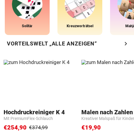
Solitär
Kreuzworträtsel
Mahj
chevron_right
VORTEILSWELT „ALLE ANZEIGEN“
Hochdruckreiniger K 4
Mit PremiumFlex-Schlauch
Kreativer Malspaß für Kinde
€254,90
€19,90
€374,99