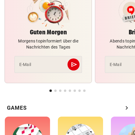
Guten Morgen
Br
Morgens topinformiert über die
Abends topin
Nachrichten des Tages
Nachrich
send
E-Mail
E-Mail
Abschicken
chevron_right
GAMES