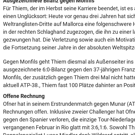
Ausgezeichnete Bilanz gegen Monfils
Für Thiem, der im Herbst seine Karriere beendet, ist e
einen Unglücksort: Heute vor genau drei Jahren hat sic
Weltranglisten-Dritte auf Mallorca eine folgenschwer
in der rechten Schlaghand zugezogen, die ihn zu einer
gezwungen hat. Die Verletzung sowie auch ein Motivatio
die Fortsetzung seiner Jahre in der absoluten Weltspitz
Gegen Monfils geht Thiem diesmal als Außenseiter ins
ausgezeichnete 6:0-Bilanz gegen den 37-jährigen Fran
Monfils, der zusätzlich gegen Thiem drei Mal nicht hatt
aktuell ATP-38., Thiem fast 100 Plätze dahinter an Posi
Offene Rechnung
Ofner hat in seinem Erstrundenmatch gegen Munar (AT
Rechnungen offen. Inklusive zweier Challenger hat Ofne
gegen den Spanier verloren, die einzige Tour-Niederlag
vergangenen Februar in Rio glatt mit 3:6,1:6. Sowohl Th