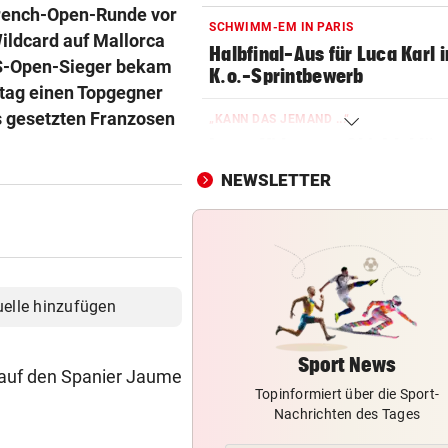
 French-Open-Runde vor
SCHWIMM-EM IN PARIS
ildcard auf Mallorca
Halbfinal-Aus für Luca Karl 
-US-Open-Sieger bekam
K.o.-Sprintbewerb
tag einen Topgegner
s gesetzten Franzosen
„KANN DAS JEMAND ...“
Insta-Video von Ski-Idol läs
Braathen ausflippen
NEWSLETTER
DONNERSTAGS-SPECIAL
Erleben Sie den Auftakt der 
Champions Tour!
HIT IN SALZBURG SCHULD
uelle hinzufügen
Ungewöhnlich! Warum Rapid
schon um 18 Uhr spielt
Sport News
t auf den Spanier Jaume
Topinformiert über die Sport-
NACH OPERATION
Nachrichten des Tages
Youngster Maxi Taucher be
Nummer 1 erneut