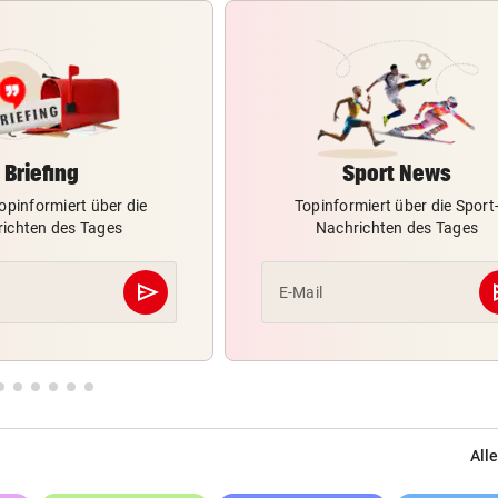
Kinderfahrrad Vergleich
ZUM VERGLEICH
Briefing
Sport News
opinformiert über die
Topinformiert über die Sport
ichten des Tages
Nachrichten des Tages
send
s
E-Mail
Abschicken
Alle