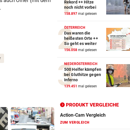
ls auch Ofner (mit dem
Rekord ++ Hitze
.
noch nicht vorbei
158.897
mal gelesen
ÖSTERREICH
Das waren die
heißesten Orte ++
So geht es weiter
156.058
mal gelesen
r
NIEDERÖSTERREICH
500 Helfer kämpfen
bei Gluthitze gegen
Inferno
Action-Cam Vergleich
139.451
mal gelesen
ZUM VERGLEICH
Crosstrainer Vergleich
PRODUKT VERGLEICHE
ZUM VERGLEICH
E-Bike Vergleich
ZUM VERGLEICH