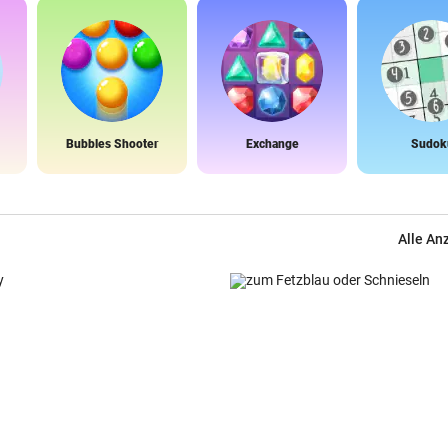
Bubbles Shooter
Exchange
Sudok
Alle An