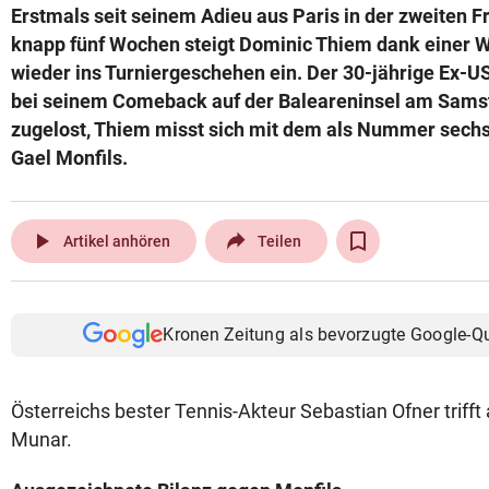
Erstmals seit seinem Adieu aus Paris in der zweiten
© Krone Multimedia GmbH & Co KG 2026
knapp fünf Wochen steigt Dominic Thiem dank einer W
Muthgasse 2, 1190 Wien
wieder ins Turniergeschehen ein. Der 30-jährige Ex
bei seinem Comeback auf der Baleareninsel am Sams
zugelost, Thiem misst sich mit dem als Nummer sech
Gael Monfils.
play_arrow
Artikel anhören
Teilen
Kronen Zeitung als bevorzugte Google-Q
Österreichs bester Tennis-Akteur Sebastian Ofner triff
Munar.