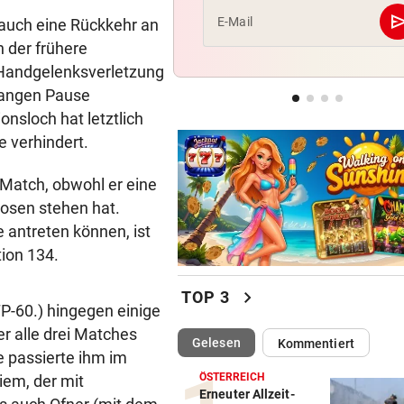
se
E-Mail
s auch eine Rückkehr an
SOMMERCUP 2026
h der frühere
LIVE: Harder Handballfest mi
e Handgelenksverletzung
Kiel, Lemgo & Kriens
 langen Pause
nsloch hat letztlich
PLÖTZLICH MIT DABEI
e verhindert.
Thiem überrascht ÖFB-Legi
im Trainingslager
 Match, obwohl er eine
zosen stehen hat.
e antreten können, ist
tion 134.
chevron_right
TOP 3
P-60.) hingegen einige
r alle drei Matches
(ausgewählt)
Gelesen
Kommentiert
e passierte ihm im
ÖSTERREICH
iem, der mit
Erneuter Allzeit-