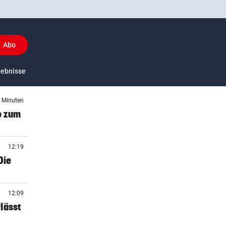
Abo
y
gebnisse
US-Sport
7 Minuten
o zum
12:19
Die
12:09
lässt