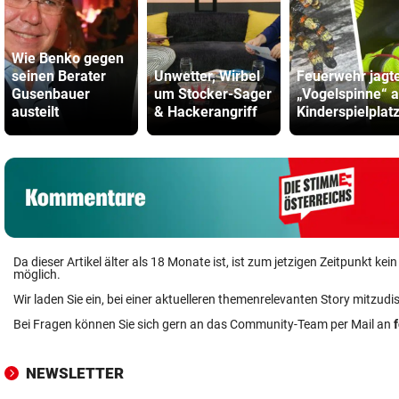
Wie Benko gegen
seinen Berater
Unwetter, Wirbel
Feuerwehr jagt
Gusenbauer
um Stocker-Sager
„Vogelspinne“ 
austeilt
& Hackerangriff
Kinderspielplat
Da dieser Artikel älter als 18 Monate ist, ist zum jetzigen Zeitpunkt k
möglich.
Wir laden Sie ein, bei einer aktuelleren themenrelevanten Story mitzudi
Bei Fragen können Sie sich gern an das Community-Team per Mail an
NEWSLETTER