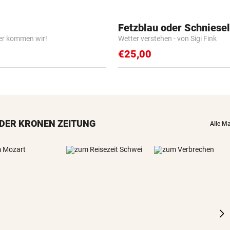
Fetzblau oder Schniese
er kommen wir!
Wetter verstehen - von Sigi Fink
€25,00
DER KRONEN ZEITUNG
Alle M