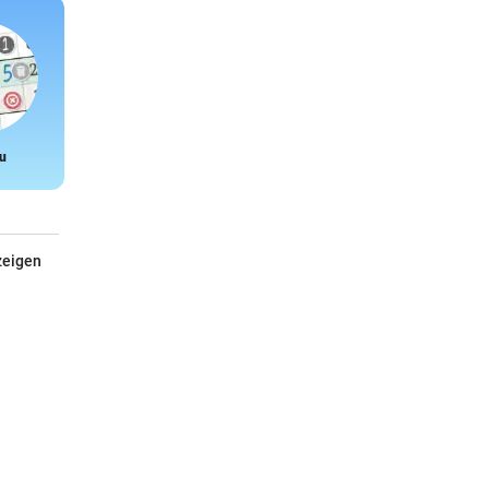
u
Snake
zeigen