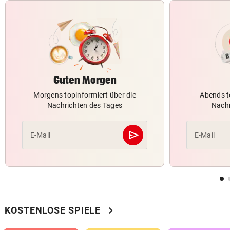
Guten Morgen
Morgens topinformiert über die
Abends t
Nachrichten des Tages
Nachr
send
E-Mail
E-Mail
Abschicken
chevron_right
KOSTENLOSE SPIELE