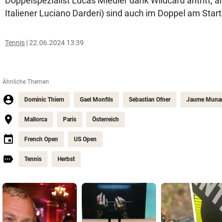
Doppelspezialist Lucas Miedler dank Wildcard antritt, a
Italiener Luciano Darderi) sind auch im Doppel am Start
Tennis
22.06.2024 13:39
Ähnliche Themen
Dominic Thiem
Gael Monfils
Sebastian Ofner
Jaume Muna
Mallorca
Paris
Österreich
French Open
US Open
Tennis
Herbst