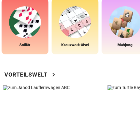
Solitär
Kreuzworträtsel
Mahjong
chevron_right
VORTEILSWELT