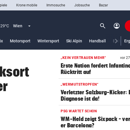
piele
Krone mobile
Immosuche
Jobsuche
Bazar
search
account_circle
Menü aufklappen
Suchen
29°C
Wien
lt)
ix
Motorsport
Wintersport
Ski Alpin
Handball
Eishocke
Er
„KEIN VERTRAUEN MEHR“
vor 2
len
Erste Nation fordert Infantin
cksort
Rücktritt auf
er
„WERMUTSTROPFEN“
Verletzter Salzburg-Kicker: 
Diagnose ist da!
PSG WARTET SCHON
WM-Held zeigt Sixpack – ver
er Barcelona?