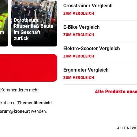
Elektro-Scooter Vergleich
Dorotheum:
ZUM VERGLEICH
e
Räuber ließ Beute
Wirtshaussterben:
Kinderverbo
am
im Geschäft
„Sternbräu“
Studio: Vie
Ergometer Vergleich
z
zurück
schlittert in Pleite
für Betreib
ZUM VERGLEICH
Fahrrad Test
ZUM VERGLEICH
Fahrradanhänger Vergleich
ZUM VERGLEICH
ein Kommentieren mehr
Alle Produkte ans
Faszienrolle Vergleich
skutieren:
Themenübersicht
.
ZUM VERGLEICH
forum@krone.at
wenden.
Hoverboard Vergleich
ZUM VERGLEICH
ALLE NEWS