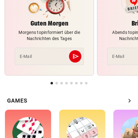
Guten Morgen
Br
Morgens topinformiert über die
Abends topin
Nachrichten des Tages
Nachrich
send
E-Mail
E-Mail
Abschicken
chevron_right
GAMES