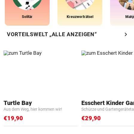
Solitär
Kreuzworträtsel
Mahj
chevron_right
VORTEILSWELT „ALLE ANZEIGEN“
Turtle Bay
Aus dem Weg, hier kommen wir!
Schürze und Gartengerätet
€19,90
€29,90