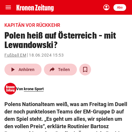
menu
account_circle
Navigation
Anmelden
Abo
close
Schließen
ein-/ausklappen
KAPITÄN VOR RÜCKKEHR
Abonnieren
Polen heiß auf Österreich – mit
Lewandowski?
account_circle
arrow_right
Anmelden
Fußball EM
18.06.2024 15:53
pin_drop
arrow_right
Bundesland auswäh
Wien
play_arrow
Anhören
Teilen
bookmark
Merkliste
Von
krone Sport
Suchbegriff
search
Polens Nationalteam weiß, was am Freitag im Duell
eingeben
der noch punktelosen Teams der EM-Gruppe D auf
dem Spiel steht. „Es geht um alles, wir spielen um
den vollen Preis“, erklärte Routinier Bartosz