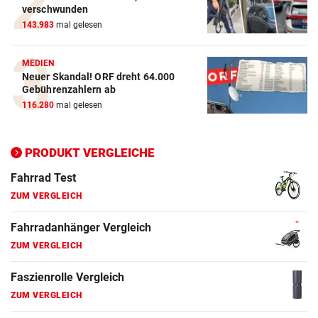
verschwunden
143.983
mal gelesen
E-Bike Vergleich
ZUM VERGLEICH
MEDIEN
Neuer Skandal! ORF dreht 64.000
Elektro-Scooter Vergleich
Gebührenzahlern ab
ZUM VERGLEICH
116.280
mal gelesen
Ergometer Vergleich
ZUM VERGLEICH
PRODUKT VERGLEICHE
Fahrrad Test
ZUM VERGLEICH
Fahrradanhänger Vergleich
ZUM VERGLEICH
Faszienrolle Vergleich
ZUM VERGLEICH