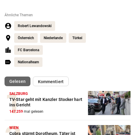
Ähnliche Themen
Robert Lewandowski
Österreich
Niederlande
Türkei
FC Barcelona
Nationalteam
(ausgewählt)
Gelesen
Kommentiert
SALZBURG
TV-Star geht mit Kanzler Stocker hart
Action-Cam Vergleich
ins Gericht
147.259
mal gelesen
ZUM VERGLEICH
Crosstrainer Vergleich
WIEN
Cobra stürmt Dorotheum, Täter ist
ZUM VERGLEICH